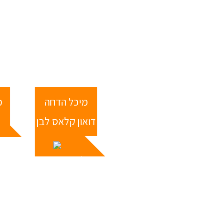
מיכל הדחה
מ
17
דואון קלאס לבן
₪
25
₪