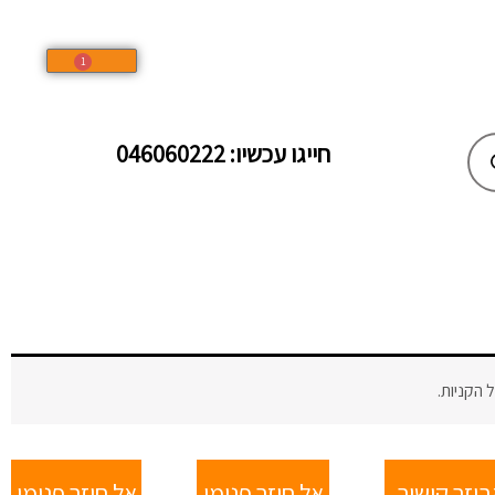
1
עגלת
קניות
חייגו עכשיו: 046060222
ל הקניות.
יזר קישור
אל חוזר פנימי
אל חוזר פנימי