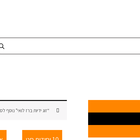
ם
“זוג ידיות ברז לואי” נוסף לס
10 יחידות סט
אב