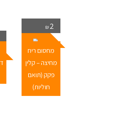
2
₪
מחסום ריח
מ
מחיצה – קלין
דו
פקק (תואם
חוליות)