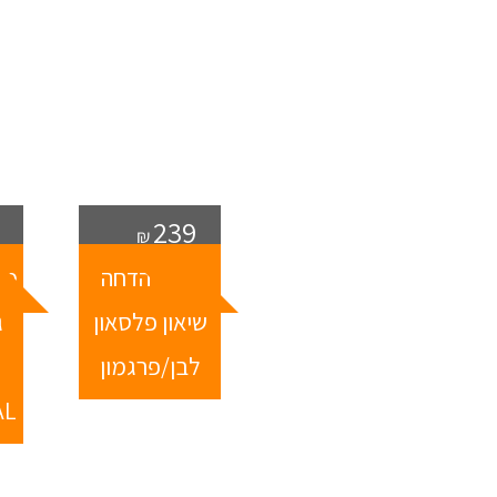
239
₪
מיכל הדחה
מנ
שיאון פלסאון
ג
לבן/פרגמון
AL