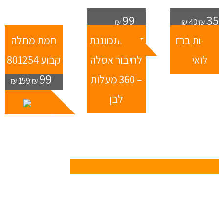
99
35
₪
₪
49
₪
ג ידיות ברז
זוית מתכווננת
חמת מתלה
לואי
לחיבור אסלה
קבוע 801254
99
– 360 מעלות
₪
159
₪
לבן