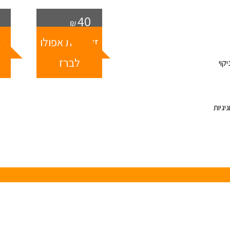
40
₪
זוג ידיות אפולו
זו
לברז
קוי
יגיות