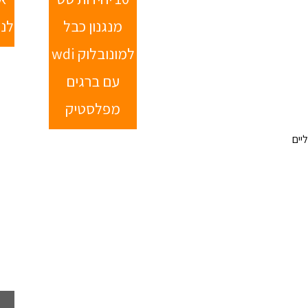
מנגנון כבל
לנקז 2
למונובלוק wdi
עם ברגים
מפלסטיק
יים