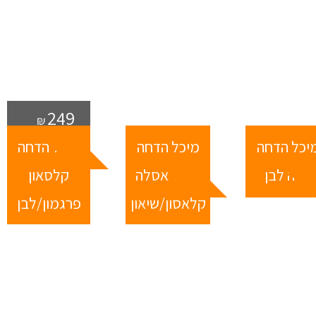
249
₪
239
245
יכל הדחה
מיכל הדחה
מיכל הדחה
₪
₪
נובה לבן
צמוד אסלה
קלסאון
קלאסון/שיאון
פרגמון/לבן