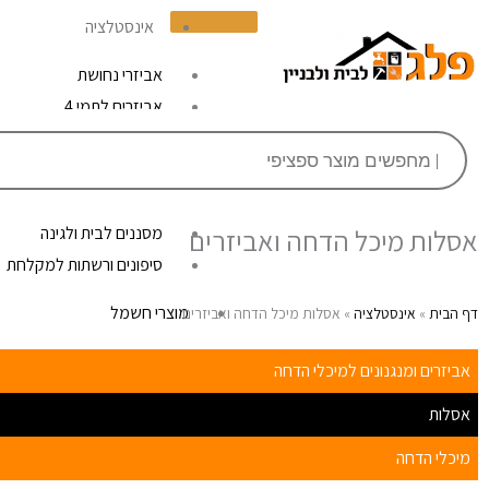
ילוג
אינסטלציה
תוכן
אביזרי נחושת
אביזרים לתמי 4
Products
אומגות וחבקים
search
גומיות ואטמים
אסלות מיכל הדחה ואביזרי
אסלות מיכל הדחה ואביזרים
מסננים לבית ולגינה
סיפונים ורשתות למקלחת
מוצרי חשמל
דף הבית
»
אינסטלציה
»
אסלות מיכל הדחה ואביזרים
מאווררים ומוצרי קיץ
אביזרים ומנגנונים למיכלי הדחה
מוצרי חורף
אסלות
מוצרי חשמל ביתיים
קטלני יתושים
מיכלי הדחה