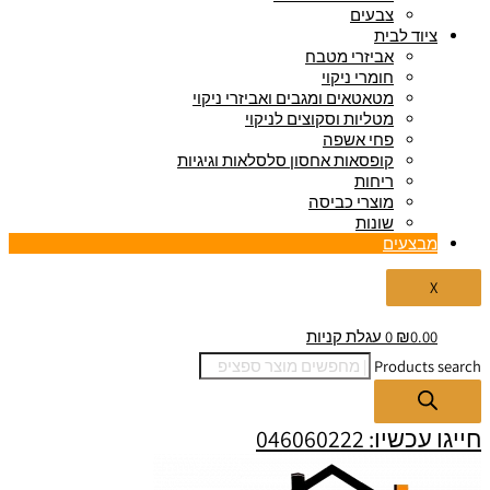
צבעים
ציוד לבית
אביזרי מטבח
חומרי ניקוי
מטאטאים ומגבים ואביזרי ניקוי
מטליות וסקוצים לניקוי
פחי אשפה
קופסאות אחסון סלסלאות וגיגיות
ריחות
מוצרי כביסה
שונות
מבצעים
X
0.00
₪
0
עגלת קניות
Products search
חייגו עכשיו: 046060222