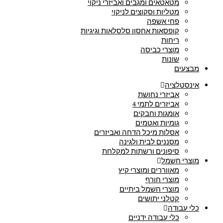
מטאטאים ומגבים ואביזרי ניקוי
מטליות וסקוצים לניקוי
פחי אשפה
קופסאות אחסון סלסלאות וגיגיות
ריחות
מוצרי כביסה
שונות
מבצעים
אינסטלציה
אביזרי נחושת
אביזרים לתמי 4
אומגות וחבקים
גומיות ואטמים
אסלות מיכל הדחה ואביזרים
מסננים לבית ולגינה
סיפונים ורשתות למקלחת
מוצרי חשמל
מאווררים ומוצרי קיץ
מוצרי חורף
מוצרי חשמל ביתיים
קטלני יתושים
כלי עבודה
כלי עבודה ידניים