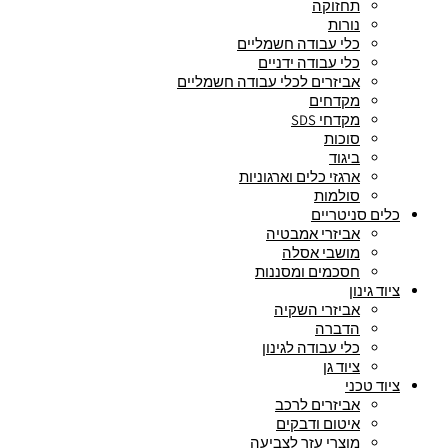
תחזוקה
נורות
כלי עבודה חשמליים
כלי עבודה ידניים
אביזרים לכלי עבודה חשמליים
מקדחים
מקדחי SDS
סוכות
ביגוד
ארגזי כלים וארגוניות
סולמות
כלים סניטריים
אביזרי אמבטיה
מושבי אסלה
חסכמים ומסננות
ציוד גינון
אביזרי השקיה
הדברה
כלי עבודה לגינון
ציוד גן
ציוד טכני
אביזרים לרכב
איטום ודבקים
מוצרי עזר לצביעה