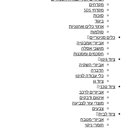
מקדחים
מקדחי SDS
סוכות
ביגוד
ארגזי כלים וארגוניות
סולמות
כלים סניטריים
אביזרי אמבטיה
מושבי אסלה
חסכמים ומסננות
ציוד גינון
אביזרי השקיה
הדברה
כלי עבודה לגינון
ציוד גן
ציוד טכני
אביזרים לרכב
איטום ודבקים
מוצרי עזר לצביעה
צבעים
ציוד לבית
אביזרי מטבח
חומרי ניקוי