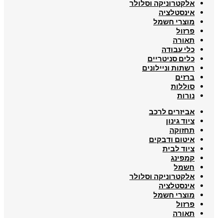
אלקטרוניקה וסלולר
אינסטלציה
מוצרי חשמל
פרזול
תאורה
כלי עבודה
כלים סניטריים
רשתות וניילונים
ברזים
סוללות
נורות
אביזרים לרכב
ציוד גינון
תחזוקה
איטום ודבקים
ציוד לבית
קמפינג
חשמל
אלקטרוניקה וסלולר
אינסטלציה
מוצרי חשמל
פרזול
תאורה