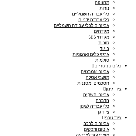
תחזוקה
נורות
כלי עבודה חשמליים
כלי עבודה ידניים
אביזרים לכלי עבודה חשמליים
מקדחים
מקדחי SDS
סוכות
ביגוד
ארגזי כלים וארגוניות
סולמות
כלים סניטריים
אביזרי אמבטיה
מושבי אסלה
חסכמים ומסננות
ציוד גינון
אביזרי השקיה
הדברה
כלי עבודה לגינון
ציוד גן
ציוד טכני
אביזרים לרכב
איטום ודבקים
מוצרי עזר לצביעה