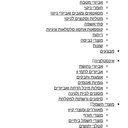
אביזרי מטבח
חומרי ניקוי
מטאטאים ומגבים ואביזרי ניקוי
מטליות וסקוצים לניקוי
פחי אשפה
קופסאות אחסון סלסלאות וגיגיות
ריחות
מוצרי כביסה
שונות
מבצעים
אינסטלציה
אביזרי נחושת
אביזרים לתמי 4
אומגות וחבקים
גומיות ואטמים
אסלות מיכל הדחה ואביזרים
מסננים לבית ולגינה
סיפונים ורשתות למקלחת
מוצרי חשמל
מאווררים ומוצרי קיץ
מוצרי חורף
מוצרי חשמל ביתיים
קטלני יתושים