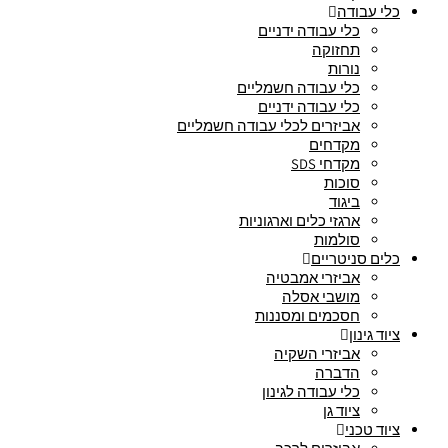
כלי עבודה
כלי עבודה ידניים
תחזוקה
נורות
כלי עבודה חשמליים
כלי עבודה ידניים
אביזרים לכלי עבודה חשמליים
מקדחים
מקדחי SDS
סוכות
ביגוד
ארגזי כלים וארגוניות
סולמות
כלים סניטריים
אביזרי אמבטיה
מושבי אסלה
חסכמים ומסננות
ציוד גינון
אביזרי השקיה
הדברה
כלי עבודה לגינון
ציוד גן
ציוד טכני