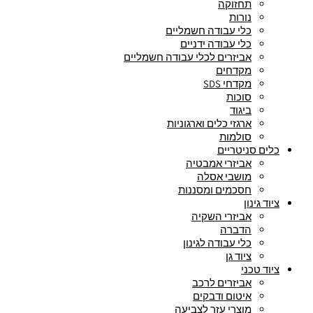
תחזוקה
נורות
כלי עבודה חשמליים
כלי עבודה ידניים
אביזרים לכלי עבודה חשמליים
מקדחים
מקדחי SDS
סוכות
ביגוד
ארגזי כלים וארגוניות
סולמות
כלים סניטריים
אביזרי אמבטיה
מושבי אסלה
חסכמים ומסננות
ציוד גינון
אביזרי השקיה
הדברה
כלי עבודה לגינון
ציוד גן
ציוד טכני
אביזרים לרכב
איטום ודבקים
מוצרי עזר לצביעה