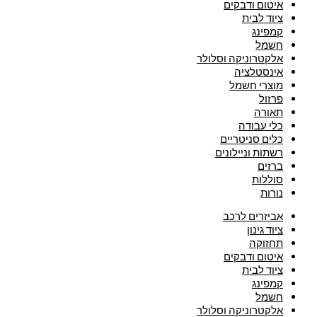
איטום ודבקים
ציוד לבית
קמפינג
חשמל
אלקטרוניקה וסלולר
אינסטלציה
מוצרי חשמל
פרזול
תאורה
כלי עבודה
כלים סניטריים
רשתות וניילונים
ברזים
סוללות
נורות
אביזרים לרכב
ציוד גינון
תחזוקה
איטום ודבקים
ציוד לבית
קמפינג
חשמל
אלקטרוניקה וסלולר