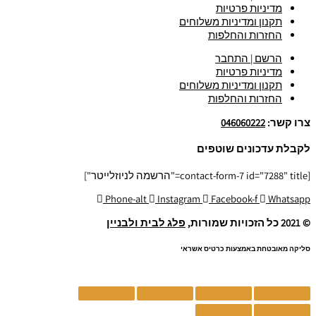
מדיניות פרטיות
תקנון ומדיניות משלוחים
החזרות והחלפות
הרשם | התחבר
מדיניות פרטיות
תקנון ומדיניות משלוחים
החזרות והחלפות
צרו קשר:
046060222
לקבלת עדכונים שוטפים
[contact-form-7 id="7288" title="הרשמה לניוזלייטר"]
Phone-alt
Instagram
Facebook-f
Whatsapp
© 2021 כל הזכויות שמורות,
פלג לבית ולבניין
סליקה מאובטחת באמצעות כרטיס אשראי