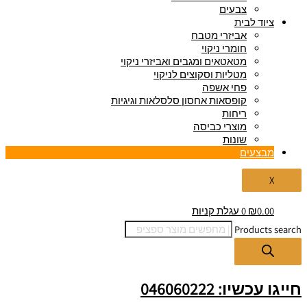
צבעים
ציוד לבית
אביזרי מטבח
חומרי ניקוי
מטאטאים ומגבים ואביזרי ניקוי
מטליות וסקוצים לניקוי
פחי אשפה
קופסאות אחסון סלסלאות וגיגיות
ריחות
מוצרי כביסה
שונות
מבצעים
X
0.00
₪
0
עגלת קניות
Products search
חייגו עכשיו: 046060222