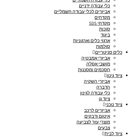
כלי עבודה ידניים
אביזרים לכלי עבודה חשמליים
מקדחים
מקדחי SDS
סוכות
ביגוד
ארגזי כלים וארגוניות
סולמות
כלים סניטריים
אביזרי אמבטיה
מושבי אסלה
חסכמים ומסננות
ציוד גינון
אביזרי השקיה
הדברה
כלי עבודה לגינון
ציוד גן
ציוד טכני
אביזרים לרכב
איטום ודבקים
מוצרי עזר לצביעה
צבעים
ציוד לבית