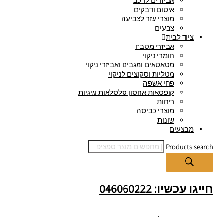
אביזרים לרכב
איטום ודבקים
מוצרי עזר לצביעה
צבעים
ציוד לבית
אביזרי מטבח
חומרי ניקוי
מטאטאים ומגבים ואביזרי ניקוי
מטליות וסקוצים לניקוי
פחי אשפה
קופסאות אחסון סלסלאות וגיגיות
ריחות
מוצרי כביסה
שונות
מבצעים
Products search
חייגו עכשיו: 046060222