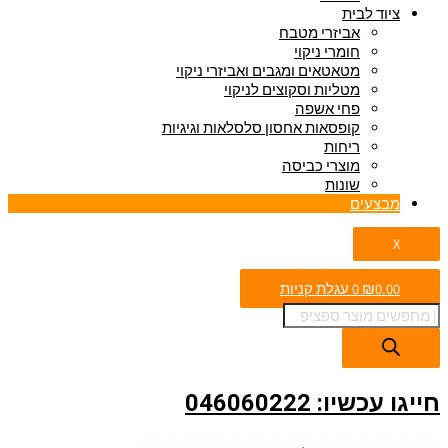
ציוד לבית
אביזרי מטבח
חומרי ניקוי
מטאטאים ומגבים ואביזרי ניקוי
מטליות וסקוצים לניקוי
פחי אשפה
קופסאות אחסון סלסלאות וגיגיות
ריחות
מוצרי כביסה
שונות
מבצעים
X
0.00
₪
0
עגלת קניות
חייגו עכשיו: 046060222