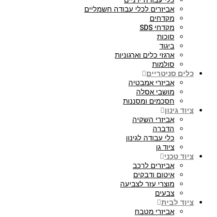
כלי עבודה ידניים
אביזרים לכלי עבודה חשמליים
מקדחים
מקדחי SDS
סוכות
ביגוד
ארגזי כלים וארגוניות
סולמות
כלים סניטריים
אביזרי אמבטיה
מושבי אסלה
חסכמים ומסננות
ציוד גינון
אביזרי השקיה
הדברה
כלי עבודה לגינון
ציוד גן
ציוד טכני
אביזרים לרכב
איטום ודבקים
מוצרי עזר לצביעה
צבעים
ציוד לבית
אביזרי מטבח