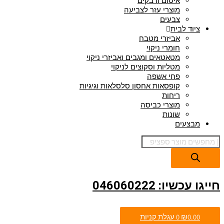
איטום ודבקים
מוצרי עזר לצביעה
צבעים
ציוד לבית
אביזרי מטבח
חומרי ניקוי
מטאטאים ומגבים ואביזרי ניקוי
מטליות וסקוצים לניקוי
פחי אשפה
קופסאות אחסון סלסלאות וגיגיות
ריחות
מוצרי כביסה
שונות
מבצעים
חייגו עכשיו: 046060222
0.00
₪
0
עגלת קניות