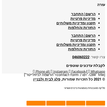
עזרה
הרשם | התחבר
מדיניות פרטיות
תקנון ומדיניות משלוחים
החזרות והחלפות
הרשם | התחבר
מדיניות פרטיות
תקנון ומדיניות משלוחים
החזרות והחלפות
צרו קשר:
046060222
לקבלת עדכונים שוטפים
Phone-alt
Instagram
Facebook-f
Whatsapp
[contact-form-7 id="7288" title="הרשמה לניוזלייטר"]
© 2021 כל הזכויות שמורות,
פלג לבית ולבניין
סליקה מאובטחת באמצעות כרטיס אשראי