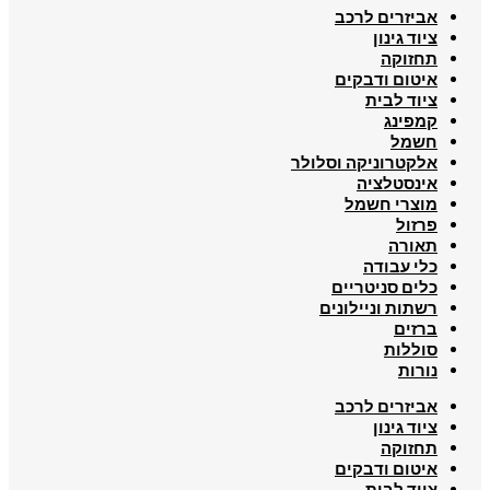
אביזרים לרכב
ציוד גינון
תחזוקה
איטום ודבקים
ציוד לבית
קמפינג
חשמל
אלקטרוניקה וסלולר
אינסטלציה
מוצרי חשמל
פרזול
תאורה
כלי עבודה
כלים סניטריים
רשתות וניילונים
ברזים
סוללות
נורות
אביזרים לרכב
ציוד גינון
תחזוקה
איטום ודבקים
ציוד לבית