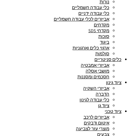
נורות
כלי עבודה חשמליים
כלי עבודה ידניים
אביזרים לכלי עבודה חשמליים
מקדחים
מקדחי SDS
סוכות
ביגוד
ארגזי כלים וארגוניות
סולמות
כלים סניטריים
אביזרי אמבטיה
מושבי אסלה
חסכמים ומסננות
ציוד גינון
אביזרי השקיה
הדברה
כלי עבודה לגינון
ציוד גן
ציוד טכני
אביזרים לרכב
איטום ודבקים
מוצרי עזר לצביעה
צבעים