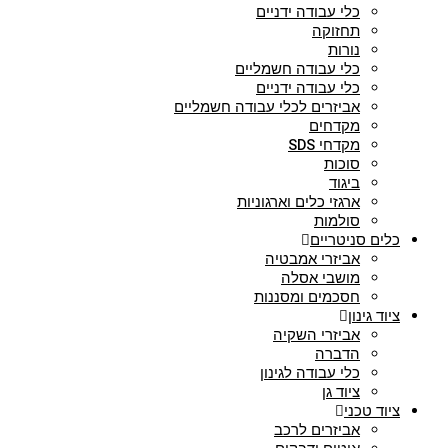
כלי עבודה ידניים
תחזוקה
נורות
כלי עבודה חשמליים
כלי עבודה ידניים
אביזרים לכלי עבודה חשמליים
מקדחים
מקדחי SDS
סוכות
ביגוד
ארגזי כלים וארגוניות
סולמות
כלים סניטריים
אביזרי אמבטיה
מושבי אסלה
חסכמים ומסננות
ציוד גינון
אביזרי השקיה
הדברה
כלי עבודה לגינון
ציוד גן
ציוד טכני
אביזרים לרכב