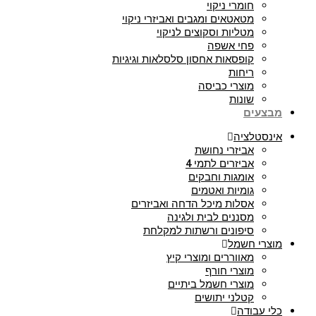
חומרי ניקוי
מטאטאים ומגבים ואביזרי ניקוי
מטליות וסקוצים לניקוי
פחי אשפה
קופסאות אחסון סלסלאות וגיגיות
ריחות
מוצרי כביסה
שונות
מבצעים
אינסטלציה
אביזרי נחושת
אביזרים לתמי 4
אומגות וחבקים
גומיות ואטמים
אסלות מיכל הדחה ואביזרים
מסננים לבית ולגינה
סיפונים ורשתות למקלחת
מוצרי חשמל
מאווררים ומוצרי קיץ
מוצרי חורף
מוצרי חשמל ביתיים
קטלני יתושים
כלי עבודה