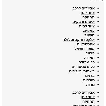
אביזרים לרכב
ציוד גינון
תחזוקה
איטום ודבקים
ציוד לבית
קמפינג
חשמל
אלקטרוניקה וסלולר
אינסטלציה
מוצרי חשמל
פרזול
תאורה
כלי עבודה
כלים סניטריים
רשתות וניילונים
ברזים
סוללות
נורות
אביזרים לרכב
ציוד גינון
תחזוקה
איטום ודבקים