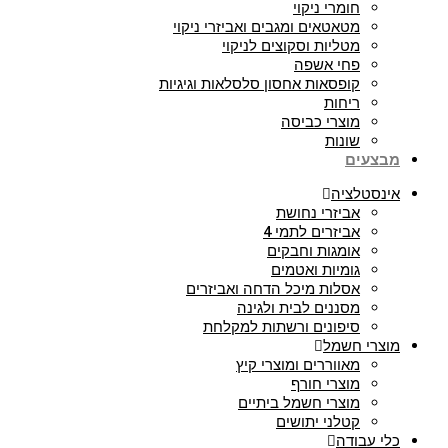
חומרי ניקוי
מטאטאים ומגבים ואביזרי ניקוי
מטליות וסקוצים לניקוי
פחי אשפה
קופסאות אחסון סלסלאות וגיגיות
ריחות
מוצרי כביסה
שונות
מבצעים
אינסטלציה
אביזרי נחושת
אביזרים לתמי 4
אומגות וחבקים
גומיות ואטמים
אסלות מיכל הדחה ואביזרים
מסננים לבית ולגינה
סיפונים ורשתות למקלחת
מוצרי חשמל
מאווררים ומוצרי קיץ
מוצרי חורף
מוצרי חשמל ביתיים
קטלני יתושים
כלי עבודה