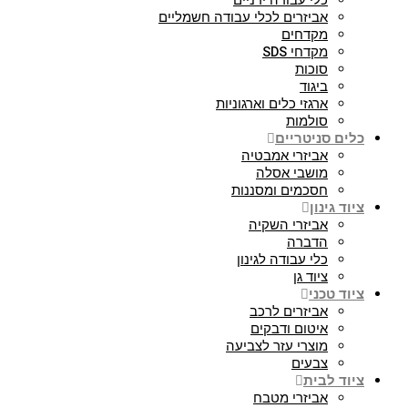
כלי עבודה ידניים
אביזרים לכלי עבודה חשמליים
מקדחים
מקדחי SDS
סוכות
ביגוד
ארגזי כלים וארגוניות
סולמות
כלים סניטריים
אביזרי אמבטיה
מושבי אסלה
חסכמים ומסננות
ציוד גינון
אביזרי השקיה
הדברה
כלי עבודה לגינון
ציוד גן
ציוד טכני
אביזרים לרכב
איטום ודבקים
מוצרי עזר לצביעה
צבעים
ציוד לבית
אביזרי מטבח