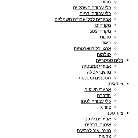
נורות
כלי עבודה חשמליים
כלי עבודה ידניים
אביזרים לכלי עבודה חשמליים
מקדחים
מקדחי SDS
סוכות
ביגוד
ארגזי כלים וארגוניות
סולמות
כלים סניטריים
אביזרי אמבטיה
מושבי אסלה
חסכמים ומסננות
ציוד גינון
אביזרי השקיה
הדברה
כלי עבודה לגינון
ציוד גן
ציוד טכני
אביזרים לרכב
איטום ודבקים
מוצרי עזר לצביעה
צבעים