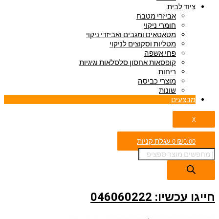
ציוד לבית
אביזרי מטבח
חומרי ניקוי
מטאטאים ומגבים ואביזרי ניקוי
מטליות וסקוצים לניקוי
פחי אשפה
קופסאות אחסון סלסלאות וגיגיות
ריחות
מוצרי כביסה
שונות
מבצעים
X
0.00
₪
0
עגלת קניות
חייגו עכשיו: 046060222