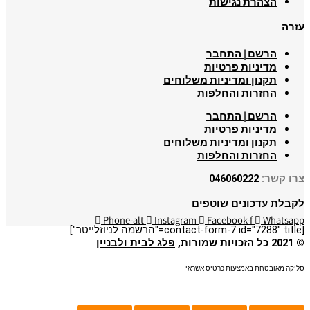
הצהרת נגישות
עזרה
הרשם | התחבר
מדיניות פרטיות
תקנון ומדיניות משלוחים
החזרות והחלפות
הרשם | התחבר
מדיניות פרטיות
תקנון ומדיניות משלוחים
החזרות והחלפות
צרו קשר:
046060222
לקבלת עדכונים שוטפים
Phone-alt
Instagram
Facebook-f
Whatsapp
[contact-form-7 id="7288" title="הרשמה לניוזלייטר"]
© 2021 כל הזכויות שמורות,
פלג לבית ולבניין
סליקה מאובטחת באמצעות כרטיס אשראי