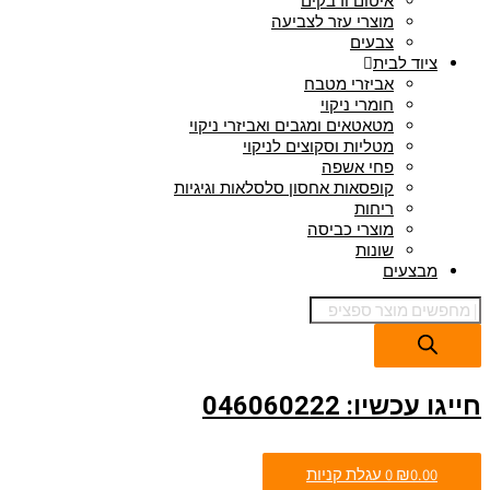
איטום ודבקים
מוצרי עזר לצביעה
צבעים
ציוד לבית
אביזרי מטבח
חומרי ניקוי
מטאטאים ומגבים ואביזרי ניקוי
מטליות וסקוצים לניקוי
פחי אשפה
קופסאות אחסון סלסלאות וגיגיות
ריחות
מוצרי כביסה
שונות
מבצעים
חייגו עכשיו: 046060222
0.00
₪
0
עגלת קניות