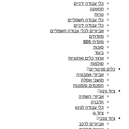
כלי עבודה ידניים
תחזוקה
נורות
כלי עבודה חשמליים
כלי עבודה ידניים
אביזרים לכלי עבודה חשמליים
מקדחים
מקדחי SDS
סוכות
ביגוד
ארגזי כלים וארגוניות
סולמות
כלים סניטריים
אביזרי אמבטיה
מושבי אסלה
חסכמים ומסננות
ציוד גינון
אביזרי השקיה
הדברה
כלי עבודה לגינון
ציוד גן
ציוד טכני
אביזרים לרכב