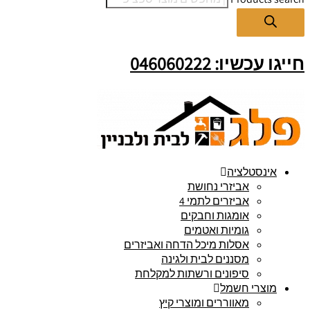
חייגו עכשיו: 046060222
אינסטלציה
אביזרי נחושת
אביזרים לתמי 4
אומגות וחבקים
גומיות ואטמים
אסלות מיכל הדחה ואביזרים
מסננים לבית ולגינה
סיפונים ורשתות למקלחת
מוצרי חשמל
מאווררים ומוצרי קיץ