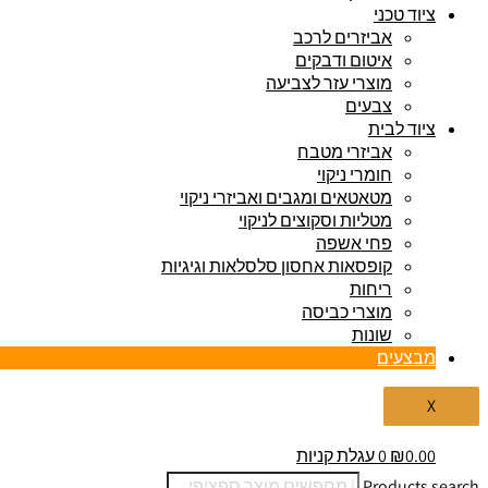
ציוד טכני
אביזרים לרכב
איטום ודבקים
מוצרי עזר לצביעה
צבעים
ציוד לבית
אביזרי מטבח
חומרי ניקוי
מטאטאים ומגבים ואביזרי ניקוי
מטליות וסקוצים לניקוי
פחי אשפה
קופסאות אחסון סלסלאות וגיגיות
ריחות
מוצרי כביסה
שונות
מבצעים
X
0.00
₪
0
עגלת קניות
Products search