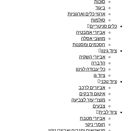
סוכות
ביגוד
ארגזי כלים וארגוניות
סולמות
כלים סניטריים
אביזרי אמבטיה
מושבי אסלה
חסכמים ומסננות
ציוד גינון
אביזרי השקיה
הדברה
כלי עבודה לגינון
ציוד גן
ציוד טכני
אביזרים לרכב
איטום ודבקים
מוצרי עזר לצביעה
צבעים
ציוד לבית
אביזרי מטבח
חומרי ניקוי
מטאטאים ומגבים ואביזרי ניקוי