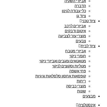
אביזרי השקיה
הדברה
כלי עבודה לגינון
ציוד גן
ציוד טכני
אביזרים לרכב
איטום ודבקים
מוצרי עזר לצביעה
צבעים
ציוד לבית
אביזרי מטבח
חומרי ניקוי
מטאטאים ומגבים ואביזרי ניקוי
מטליות וסקוצים לניקוי
פחי אשפה
קופסאות אחסון סלסלאות וגיגיות
ריחות
מוצרי כביסה
שונות
מבצעים
אינסטלציה