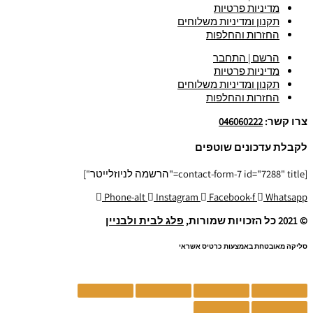
מדיניות פרטיות
תקנון ומדיניות משלוחים
החזרות והחלפות
הרשם | התחבר
מדיניות פרטיות
תקנון ומדיניות משלוחים
החזרות והחלפות
צרו קשר:
046060222
לקבלת עדכונים שוטפים
[contact-form-7 id="7288" title="הרשמה לניוזלייטר"]
Phone-alt
Instagram
Facebook-f
Whatsapp
© 2021 כל הזכויות שמורות,
פלג לבית ולבניין
סליקה מאובטחת באמצעות כרטיס אשראי