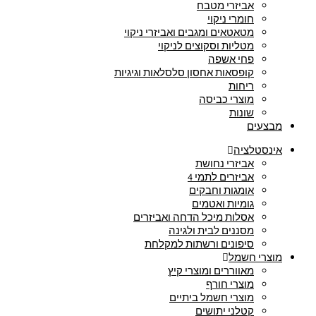
אביזרי מטבח
חומרי ניקוי
מטאטאים ומגבים ואביזרי ניקוי
מטליות וסקוצים לניקוי
פחי אשפה
קופסאות אחסון סלסלאות וגיגיות
ריחות
מוצרי כביסה
שונות
מבצעים
אינסטלציה
אביזרי נחושת
אביזרים לתמי 4
אומגות וחבקים
גומיות ואטמים
אסלות מיכל הדחה ואביזרים
מסננים לבית ולגינה
סיפונים ורשתות למקלחת
מוצרי חשמל
מאווררים ומוצרי קיץ
מוצרי חורף
מוצרי חשמל ביתיים
קטלני יתושים