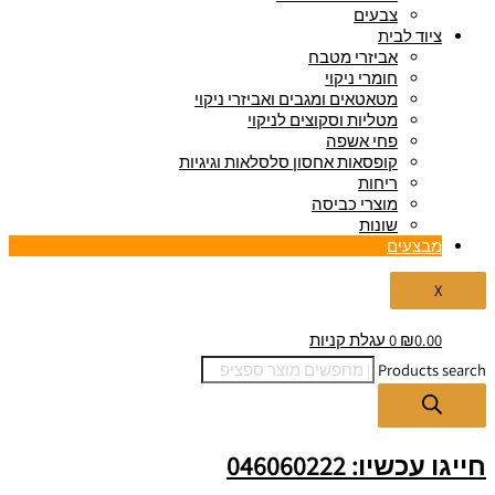
צבעים
ציוד לבית
אביזרי מטבח
חומרי ניקוי
מטאטאים ומגבים ואביזרי ניקוי
מטליות וסקוצים לניקוי
פחי אשפה
קופסאות אחסון סלסלאות וגיגיות
ריחות
מוצרי כביסה
שונות
מבצעים
X
0.00
₪
0
עגלת קניות
Products search
חייגו עכשיו: 046060222