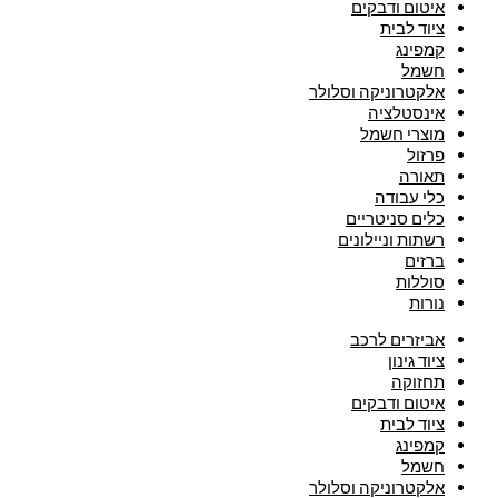
איטום ודבקים
ציוד לבית
קמפינג
חשמל
אלקטרוניקה וסלולר
אינסטלציה
מוצרי חשמל
פרזול
תאורה
כלי עבודה
כלים סניטריים
רשתות וניילונים
ברזים
סוללות
נורות
אביזרים לרכב
ציוד גינון
תחזוקה
איטום ודבקים
ציוד לבית
קמפינג
חשמל
אלקטרוניקה וסלולר