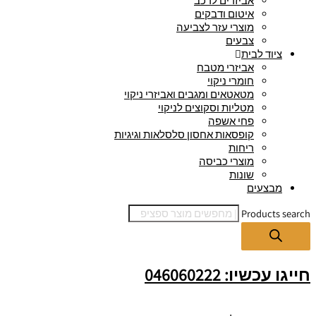
אביזרים לרכב
איטום ודבקים
מוצרי עזר לצביעה
צבעים
ציוד לבית
אביזרי מטבח
חומרי ניקוי
מטאטאים ומגבים ואביזרי ניקוי
מטליות וסקוצים לניקוי
פחי אשפה
קופסאות אחסון סלסלאות וגיגיות
ריחות
מוצרי כביסה
שונות
מבצעים
Products search
חייגו עכשיו: 046060222