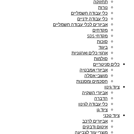
תחזוקה
נורות
כלי עבודה חשמליים
כלי עבודה ידניים
אביזרים לכלי עבודה חשמליים
מקדחים
מקדחי SDS
סוכות
ביגוד
ארגזי כלים וארגוניות
סולמות
כלים סניטריים
אביזרי אמבטיה
מושבי אסלה
חסכמים ומסננות
ציוד גינון
אביזרי השקיה
הדברה
כלי עבודה לגינון
ציוד גן
ציוד טכני
אביזרים לרכב
איטום ודבקים
מוצרי עזר לצביעה