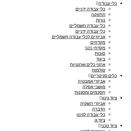
כלי עבודה
כלי עבודה ידניים
תחזוקה
נורות
כלי עבודה חשמליים
כלי עבודה ידניים
אביזרים לכלי עבודה חשמליים
מקדחים
מקדחי SDS
סוכות
ביגוד
ארגזי כלים וארגוניות
סולמות
כלים סניטריים
אביזרי אמבטיה
מושבי אסלה
חסכמים ומסננות
ציוד גינון
אביזרי השקיה
הדברה
כלי עבודה לגינון
ציוד גן
ציוד טכני