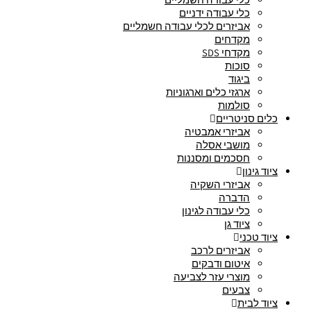
כלי עבודה ידניים
אביזרים לכלי עבודה חשמליים
מקדחים
מקדחי SDS
סוכות
ביגוד
ארגזי כלים וארגוניות
סולמות
כלים סניטריים
אביזרי אמבטיה
מושבי אסלה
חסכמים ומסננות
ציוד גינון
אביזרי השקיה
הדברה
כלי עבודה לגינון
ציוד גן
ציוד טכני
אביזרים לרכב
איטום ודבקים
מוצרי עזר לצביעה
צבעים
ציוד לבית