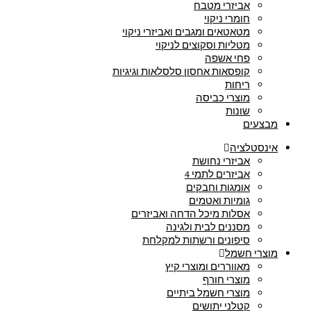
אביזרי מטבח
חומרי ניקוי
מטאטאים ומגבים ואביזרי ניקוי
מטליות וסקוצים לניקוי
פחי אשפה
קופסאות אחסון סלסלאות וגיגיות
ריחות
מוצרי כביסה
שונות
מבצעים
אינסטלציה
אביזרי נחושת
אביזרים לתמי 4
אומגות וחבקים
גומיות ואטמים
אסלות מיכל הדחה ואביזרים
מסננים לבית ולגינה
סיפונים ורשתות למקלחת
מוצרי חשמל
מאווררים ומוצרי קיץ
מוצרי חורף
מוצרי חשמל ביתיים
קטלני יתושים