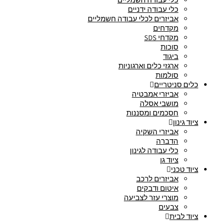
כלי עבודה ידניים
אביזרים לכלי עבודה חשמליים
מקדחים
מקדחי SDS
סוכות
ביגוד
ארגזי כלים וארגוניות
סולמות
כלים סניטריים
אביזרי אמבטיה
מושבי אסלה
חסכמים ומסננות
ציוד גינון
אביזרי השקיה
הדברה
כלי עבודה לגינון
ציוד גן
ציוד טכני
אביזרים לרכב
איטום ודבקים
מוצרי עזר לצביעה
צבעים
ציוד לבית