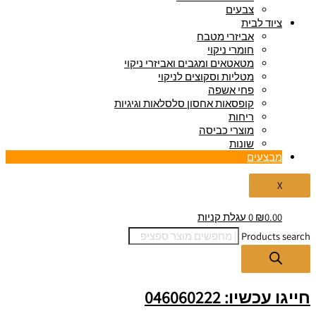
צבעים
ציוד לבית
אביזרי מטבח
חומרי ניקוי
מטאטאים ומגבים ואביזרי ניקוי
מטליות וסקוצים לניקוי
פחי אשפה
קופסאות אחסון סלסלאות וגיגיות
ריחות
מוצרי כביסה
שונות
מבצעים
X
0.00
₪
0
עגלת קניות
Products search
חייגו עכשיו: 046060222