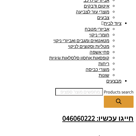
אביזרים לרכב
איטום ודבקים
מוצרי עזר לצביעה
צבעים
ציוד לבית
אביזרי מטבח
חומרי ניקוי
מטאטאים ומגבים ואביזרי ניקוי
מטליות וסקוצים לניקוי
פחי אשפה
קופסאות אחסון סלסלאות וגיגיות
ריחות
מוצרי כביסה
שונות
מבצעים
Products search
חייגו עכשיו: 046060222