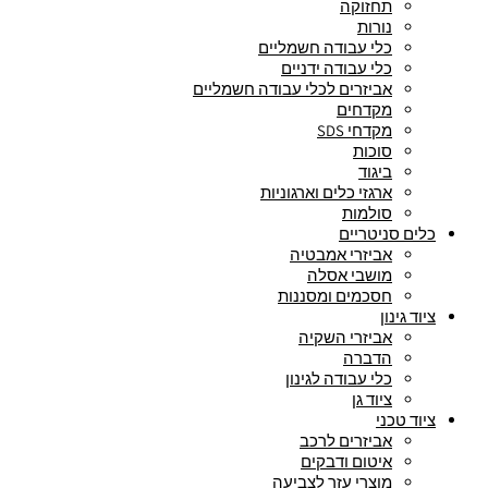
תחזוקה
נורות
כלי עבודה חשמליים
כלי עבודה ידניים
אביזרים לכלי עבודה חשמליים
מקדחים
מקדחי SDS
סוכות
ביגוד
ארגזי כלים וארגוניות
סולמות
כלים סניטריים
אביזרי אמבטיה
מושבי אסלה
חסכמים ומסננות
ציוד גינון
אביזרי השקיה
הדברה
כלי עבודה לגינון
ציוד גן
ציוד טכני
אביזרים לרכב
איטום ודבקים
מוצרי עזר לצביעה