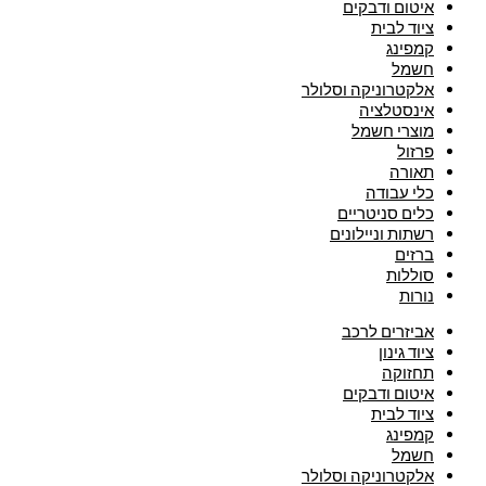
איטום ודבקים
ציוד לבית
קמפינג
חשמל
אלקטרוניקה וסלולר
אינסטלציה
מוצרי חשמל
פרזול
תאורה
כלי עבודה
כלים סניטריים
רשתות וניילונים
ברזים
סוללות
נורות
אביזרים לרכב
ציוד גינון
תחזוקה
איטום ודבקים
ציוד לבית
קמפינג
חשמל
אלקטרוניקה וסלולר