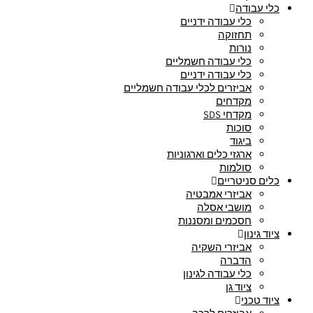
כלי עבודה
כלי עבודה ידניים
תחזוקה
נורות
כלי עבודה חשמליים
כלי עבודה ידניים
אביזרים לכלי עבודה חשמליים
מקדחים
מקדחי SDS
סוכות
ביגוד
ארגזי כלים וארגוניות
סולמות
כלים סניטריים
אביזרי אמבטיה
מושבי אסלה
חסכמים ומסננות
ציוד גינון
אביזרי השקיה
הדברה
כלי עבודה לגינון
ציוד גן
ציוד טכני