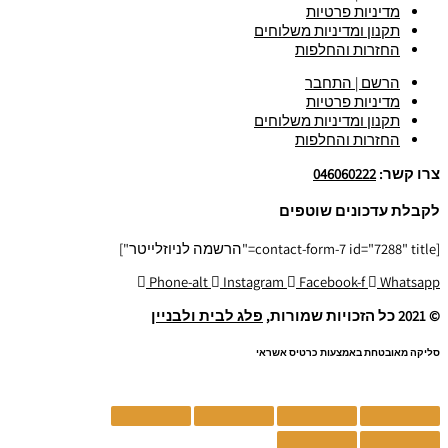
מדיניות פרטיות
תקנון ומדיניות משלוחים
החזרות והחלפות
הרשם | התחבר
מדיניות פרטיות
תקנון ומדיניות משלוחים
החזרות והחלפות
צרו קשר:
046060222
לקבלת עדכונים שוטפים
[contact-form-7 id="7288" title="הרשמה לניוזלייטר"]
Phone-alt
Instagram
Facebook-f
Whatsapp
© 2021 כל הזכויות שמורות,
פלג לבית ולבניין
סליקה מאובטחת באמצעות כרטיס אשראי