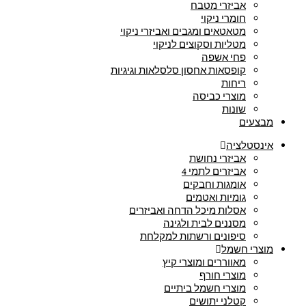
אביזרי מטבח
חומרי ניקוי
מטאטאים ומגבים ואביזרי ניקוי
מטליות וסקוצים לניקוי
פחי אשפה
קופסאות אחסון סלסלאות וגיגיות
ריחות
מוצרי כביסה
שונות
מבצעים
אינסטלציה
אביזרי נחושת
אביזרים לתמי 4
אומגות וחבקים
גומיות ואטמים
אסלות מיכל הדחה ואביזרים
מסננים לבית ולגינה
סיפונים ורשתות למקלחת
מוצרי חשמל
מאווררים ומוצרי קיץ
מוצרי חורף
מוצרי חשמל ביתיים
קטלני יתושים