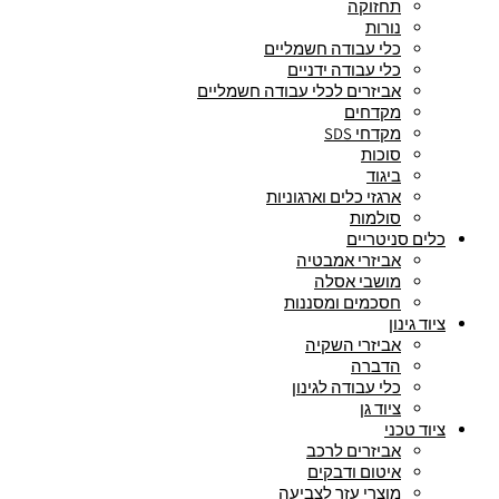
תחזוקה
נורות
כלי עבודה חשמליים
כלי עבודה ידניים
אביזרים לכלי עבודה חשמליים
מקדחים
מקדחי SDS
סוכות
ביגוד
ארגזי כלים וארגוניות
סולמות
כלים סניטריים
אביזרי אמבטיה
מושבי אסלה
חסכמים ומסננות
ציוד גינון
אביזרי השקיה
הדברה
כלי עבודה לגינון
ציוד גן
ציוד טכני
אביזרים לרכב
איטום ודבקים
מוצרי עזר לצביעה