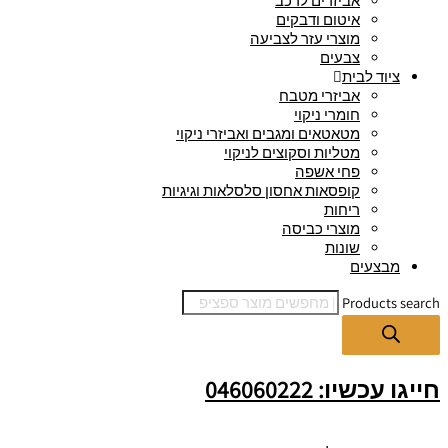
אביזרים לרכב
איטום ודבקים
מוצרי עזר לצביעה
צבעים
ציוד לבית
אביזרי מטבח
חומרי ניקוי
מטאטאים ומגבים ואביזרי ניקוי
מטליות וסקוצים לניקוי
פחי אשפה
קופסאות אחסון סלסלאות וגיגיות
ריחות
מוצרי כביסה
שונות
מבצעים
Products search
חייגו עכשיו: 046060222