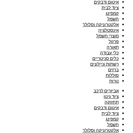
איטום ודבקים
ציוד לבית
קמפינג
חשמל
אלקטרוניקה וסלולר
אינסטלציה
מוצרי חשמל
פרזול
תאורה
כלי עבודה
כלים סניטריים
רשתות וניילונים
ברזים
סוללות
נורות
אביזרים לרכב
ציוד גינון
תחזוקה
איטום ודבקים
ציוד לבית
קמפינג
חשמל
אלקטרוניקה וסלולר