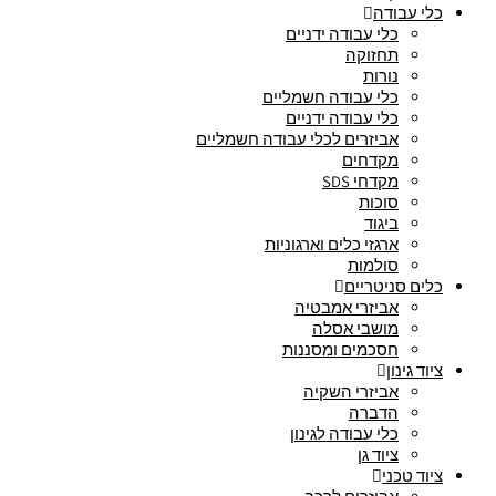
כלי עבודה
כלי עבודה ידניים
תחזוקה
נורות
כלי עבודה חשמליים
כלי עבודה ידניים
אביזרים לכלי עבודה חשמליים
מקדחים
מקדחי SDS
סוכות
ביגוד
ארגזי כלים וארגוניות
סולמות
כלים סניטריים
אביזרי אמבטיה
מושבי אסלה
חסכמים ומסננות
ציוד גינון
אביזרי השקיה
הדברה
כלי עבודה לגינון
ציוד גן
ציוד טכני