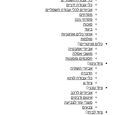
כלי עבודה ידניים
אביזרים לכלי עבודה חשמליים
מקדחים
מקדחי SDS
סוכות
ביגוד
ארגזי כלים וארגוניות
סולמות
כלים סניטריים
אביזרי אמבטיה
מושבי אסלה
חסכמים ומסננות
ציוד גינון
אביזרי השקיה
הדברה
כלי עבודה לגינון
ציוד גן
ציוד טכני
אביזרים לרכב
איטום ודבקים
מוצרי עזר לצביעה
צבעים
ציוד לבית