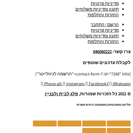
מדיניות פרטיות
תקנון ומדיניות משלוחים
החזרות והחלפות
הרשם | התחבר
מדיניות פרטיות
תקנון ומדיניות משלוחים
החזרות והחלפות
צרו קשר:
046060222
לקבלת עדכונים שוטפים
[contact-form-7 id="7288" title="הרשמה לניוזלייטר"]
Phone-alt
Instagram
Facebook-f
Whatsapp
© 2021 כל הזכויות שמורות,
פלג לבית ולבניין
סליקה מאובטחת באמצעות כרטיס אשראי