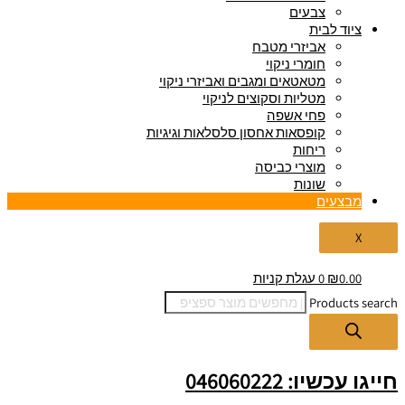
צבעים
ציוד לבית
אביזרי מטבח
חומרי ניקוי
מטאטאים ומגבים ואביזרי ניקוי
מטליות וסקוצים לניקוי
פחי אשפה
קופסאות אחסון סלסלאות וגיגיות
ריחות
מוצרי כביסה
שונות
מבצעים
X
0.00
₪
0
עגלת קניות
Products search
חייגו עכשיו: 046060222