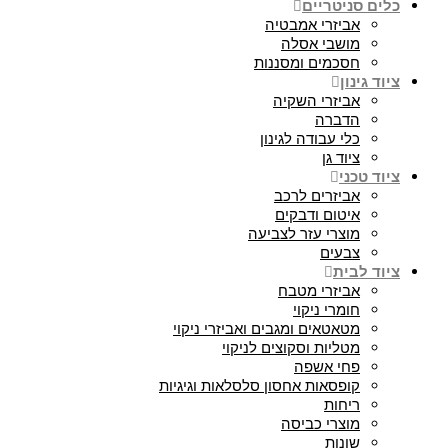
כלים סניטריים
אביזרי אמבטיה
מושבי אסלה
חסכמים ומסננות
ציוד גינון
אביזרי השקיה
הדברה
כלי עבודה לגינון
ציוד גן
ציוד טכני
אביזרים לרכב
איטום ודבקים
מוצרי עזר לצביעה
צבעים
ציוד לבית
אביזרי מטבח
חומרי ניקוי
מטאטאים ומגבים ואביזרי ניקוי
מטליות וסקוצים לניקוי
פחי אשפה
קופסאות אחסון סלסלאות וגיגיות
ריחות
מוצרי כביסה
שונות