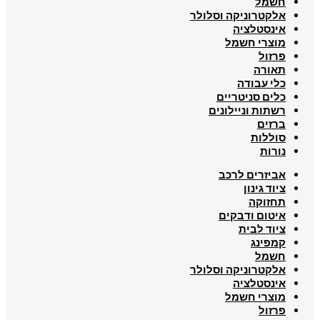
חשמל
אלקטרוניקה וסלולר
אינסטלציה
מוצרי חשמל
פרזול
תאורה
כלי עבודה
כלים סניטריים
רשתות וניילונים
ברזים
סוללות
נורות
אביזרים לרכב
ציוד גינון
תחזוקה
איטום ודבקים
ציוד לבית
קמפינג
חשמל
אלקטרוניקה וסלולר
אינסטלציה
מוצרי חשמל
פרזול