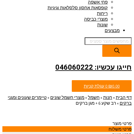
פחי אשפה
קופסאות אחסון סלסלאות וגיגיות
ריחות
מוצרי כביסה
שונות
מבצעים
חייגו עכשיו: 046060222
0.00
₪
0
עגלת קניות
דף הבית
»
חנות
»
חשמל
»
מוצרי חשמל שונים
»
טיימרים שעונים ומגני
ברקים
»
רב שקע 6 + מגן ברקים
פרטי מוצר
פרטי משלוח