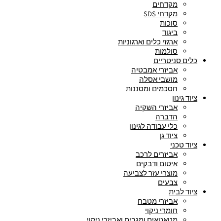
מקדחים
מקדחי SDS
סוכות
ביגוד
ארגזי כלים וארגוניות
סולמות
כלים סניטריים
אביזרי אמבטיה
מושבי אסלה
חסכמים ומסננות
ציוד גינון
אביזרי השקיה
הדברה
כלי עבודה לגינון
ציוד גן
ציוד טכני
אביזרים לרכב
איטום ודבקים
מוצרי עזר לצביעה
צבעים
ציוד לבית
אביזרי מטבח
חומרי ניקוי
מטאטאים ומגבים ואביזרי ניקוי