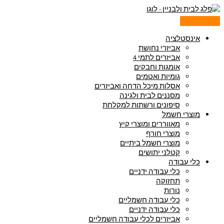
דילוג
Products
Products
לתוכן
search
search
אינסטלציה
אביזרי נחושת
אביזרים לתמי 4
אומגות וחבקים
גומיות ואטמים
אסלות מיכל הדחה ואביזרים
מסננים לבית ולגינה
סיפונים ורשתות למקלחת
מוצרי חשמל
מאווררים ומוצרי קיץ
מוצרי חורף
מוצרי חשמל ביתיים
קטלני יתושים
כלי עבודה
כלי עבודה ידניים
תחזוקה
נורות
כלי עבודה חשמליים
כלי עבודה ידניים
אביזרים לכלי עבודה חשמליים