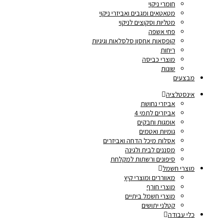
חומרי ניקוי
מטאטאים ומגבים ואביזרי ניקוי
מטליות וסקוצים לניקוי
פחי אשפה
קופסאות אחסון סלסלאות וגיגיות
ריחות
מוצרי כביסה
שונות
מבצעים
אינסטלציה
אביזרי נחושת
אביזרים לתמי 4
אומגות וחבקים
גומיות ואטמים
אסלות מיכל הדחה ואביזרים
מסננים לבית ולגינה
סיפונים ורשתות למקלחת
מוצרי חשמל
מאווררים ומוצרי קיץ
מוצרי חורף
מוצרי חשמל ביתיים
קטלני יתושים
כלי עבודה