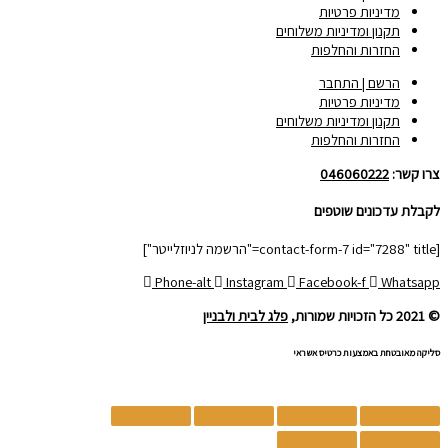
מדיניות פרטיות
תקנון ומדיניות משלוחים
החזרות והחלפות
הרשם | התחבר
מדיניות פרטיות
תקנון ומדיניות משלוחים
החזרות והחלפות
צרו קשר:
046060222
לקבלת עדכונים שוטפים
[contact-form-7 id="7288" title="הרשמה לניוזלייטר"]
Phone-alt
Instagram
Facebook-f
Whatsapp
© 2021 כל הזכויות שמורות,
פלג לבית ולבניין
סליקה מאובטחת באמצעות כרטיס אשראי