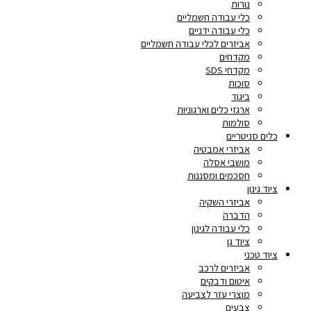
נורות
כלי עבודה חשמליים
כלי עבודה ידניים
אביזרים לכלי עבודה חשמליים
מקדחים
מקדחי SDS
סוכות
ביגוד
ארגזי כלים וארגוניות
סולמות
כלים סניטריים
אביזרי אמבטיה
מושבי אסלה
חסכמים ומסננות
ציוד גינון
אביזרי השקיה
הדברה
כלי עבודה לגינון
ציוד גן
ציוד טכני
אביזרים לרכב
איטום ודבקים
מוצרי עזר לצביעה
צבעים