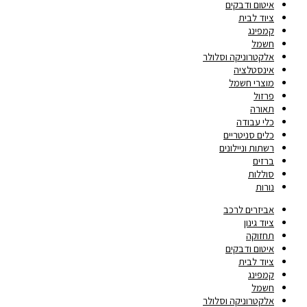
איטום ודבקים
ציוד לבית
קמפינג
חשמל
אלקטרוניקה וסלולר
אינסטלציה
מוצרי חשמל
פרזול
תאורה
כלי עבודה
כלים סניטריים
רשתות וניילונים
ברזים
סוללות
נורות
אביזרים לרכב
ציוד גינון
תחזוקה
איטום ודבקים
ציוד לבית
קמפינג
חשמל
אלקטרוניקה וסלולר