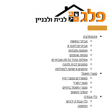
דילוג
Products
Products
לתוכן
search
search
אינסטלציה
אביזרי נחושת
אביזרים לתמי 4
אומגות וחבקים
גומיות ואטמים
אסלות מיכל הדחה ואביזרים
מסננים לבית ולגינה
סיפונים ורשתות למקלחת
מוצרי חשמל
מאווררים ומוצרי קיץ
מוצרי חורף
מוצרי חשמל ביתיים
קטלני יתושים
כלי עבודה
כלי עבודה ידניים
תחזוקה