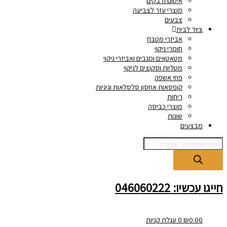
איטום ודבקים
מוצרי עזר לצביעה
צבעים
ציוד לבית
אביזרי מטבח
חומרי ניקוי
מטאטאים ומגבים ואביזרי ניקוי
מטליות וסקוצים לניקוי
פחי אשפה
קופסאות אחסון סלסלאות וגיגיות
ריחות
מוצרי כביסה
שונות
מבצעים
חייגו עכשיו: 046060222
0.00
₪
0
עגלת קניות