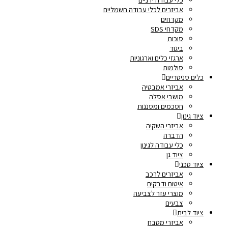
אביזרים לכלי עבודה חשמליים
מקדחים
מקדחי SDS
סוכות
ביגוד
ארגזי כלים וארגוניות
סולמות
כלים סניטריים
אביזרי אמבטיה
מושבי אסלה
חסכמים ומסננות
ציוד גינון
אביזרי השקיה
הדברה
כלי עבודה לגינון
ציוד גן
ציוד טכני
אביזרים לרכב
איטום ודבקים
מוצרי עזר לצביעה
צבעים
ציוד לבית
אביזרי מטבח