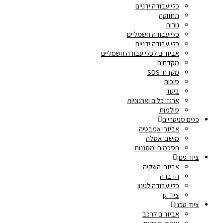
כלי עבודה ידניים
תחזוקה
נורות
כלי עבודה חשמליים
כלי עבודה ידניים
אביזרים לכלי עבודה חשמליים
מקדחים
מקדחי SDS
סוכות
ביגוד
ארגזי כלים וארגוניות
סולמות
כלים סניטריים
אביזרי אמבטיה
מושבי אסלה
חסכמים ומסננות
ציוד גינון
אביזרי השקיה
הדברה
כלי עבודה לגינון
ציוד גן
ציוד טכני
אביזרים לרכב