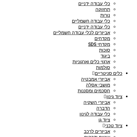
כלי עבודה ידניים
תחזוקה
נורות
כלי עבודה חשמליים
כלי עבודה ידניים
אביזרים לכלי עבודה חשמליים
מקדחים
מקדחי SDS
סוכות
ביגוד
ארגזי כלים וארגוניות
סולמות
כלים סניטריים
אביזרי אמבטיה
מושבי אסלה
חסכמים ומסננות
ציוד גינון
אביזרי השקיה
הדברה
כלי עבודה לגינון
ציוד גן
ציוד טכני
אביזרים לרכב