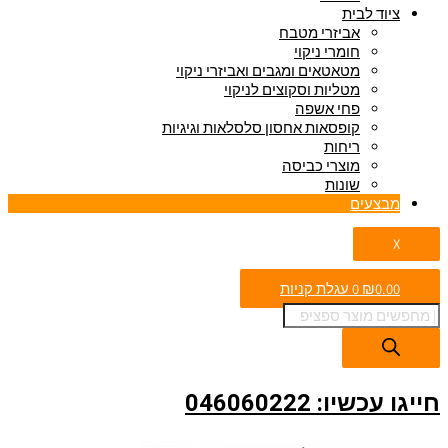
ציוד לבית
אביזרי מטבח
חומרי ניקוי
מטאטאים ומגבים ואביזרי ניקוי
מטליות וסקוצים לניקוי
פחי אשפה
קופסאות אחסון סלסלאות וגיגיות
ריחות
מוצרי כביסה
שונות
מבצעים
X
0.00
₪
0
עגלת קניות
חייגו עכשיו: 046060222