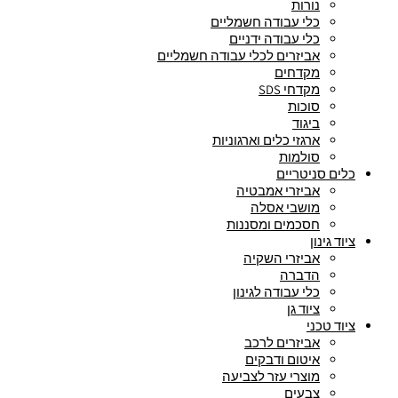
נורות
כלי עבודה חשמליים
כלי עבודה ידניים
אביזרים לכלי עבודה חשמליים
מקדחים
מקדחי SDS
סוכות
ביגוד
ארגזי כלים וארגוניות
סולמות
כלים סניטריים
אביזרי אמבטיה
מושבי אסלה
חסכמים ומסננות
ציוד גינון
אביזרי השקיה
הדברה
כלי עבודה לגינון
ציוד גן
ציוד טכני
אביזרים לרכב
איטום ודבקים
מוצרי עזר לצביעה
צבעים