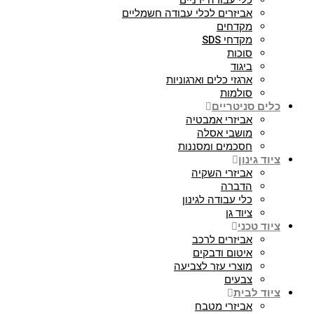
כלי עבודה ידניים
אביזרים לכלי עבודה חשמליים
מקדחים
מקדחי SDS
סוכות
ביגוד
ארגזי כלים וארגוניות
סולמות
כלים סניטריים
אביזרי אמבטיה
מושבי אסלה
חסכמים ומסננות
ציוד גינון
אביזרי השקיה
הדברה
כלי עבודה לגינון
ציוד גן
ציוד טכני
אביזרים לרכב
איטום ודבקים
מוצרי עזר לצביעה
צבעים
ציוד לבית
אביזרי מטבח