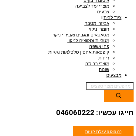
איטום ודבקים
מוצרי עזר לצביעה
צבעים
ציוד לבית
אביזרי מטבח
חומרי ניקוי
מטאטאים ומגבים ואביזרי ניקוי
מטליות וסקוצים לניקוי
פחי אשפה
קופסאות אחסון סלסלאות וגיגיות
ריחות
מוצרי כביסה
שונות
מבצעים
חייגו עכשיו: 046060222
0.00
₪
0
עגלת קניות