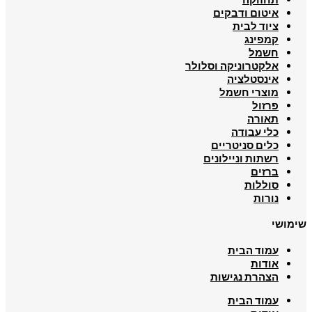
איטום ודבקים
ציוד לבית
קמפינג
חשמל
אלקטרוניקה וסלולר
אינסטלציה
מוצרי חשמל
פרזול
תאורה
כלי עבודה
כלים סניטריים
רשתות וניילונים
ברזים
סוללות
נורות
שימושי
עמוד הבית
אודות
הצהרת נגישות
עמוד הבית