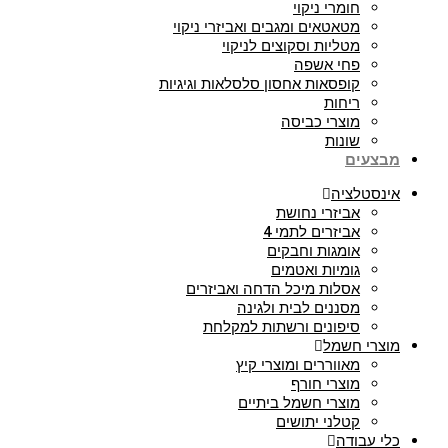
חומרי ניקוי
מטאטאים ומגבים ואביזרי ניקוי
מטליות וסקוצים לניקוי
פחי אשפה
קופסאות אחסון סלסלאות וגיגיות
ריחות
מוצרי כביסה
שונות
מבצעים
אינסטלציה
אביזרי נחושת
אביזרים לתמי 4
אומגות וחבקים
גומיות ואטמים
אסלות מיכל הדחה ואביזרים
מסננים לבית ולגינה
סיפונים ורשתות למקלחת
מוצרי חשמל
מאווררים ומוצרי קיץ
מוצרי חורף
מוצרי חשמל ביתיים
קטלני יתושים
כלי עבודה