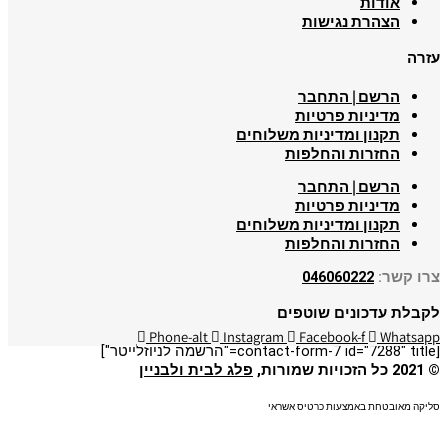
אודות
הצהרת נגישות
עזרה
הרשם | התחבר
מדיניות פרטיות
תקנון ומדיניות משלוחים
החזרות והחלפות
הרשם | התחבר
מדיניות פרטיות
תקנון ומדיניות משלוחים
החזרות והחלפות
צרו קשר:
046060222
לקבלת עדכונים שוטפים
Phone-alt
Instagram
Facebook-f
Whatsapp
[contact-form-7 id="7288" title="הרשמה לניוזלייטר"]
© 2021 כל הזכויות שמורות,
פלג לבית ולבניין
סליקה מאובטחת באמצעות כרטיס אשראי