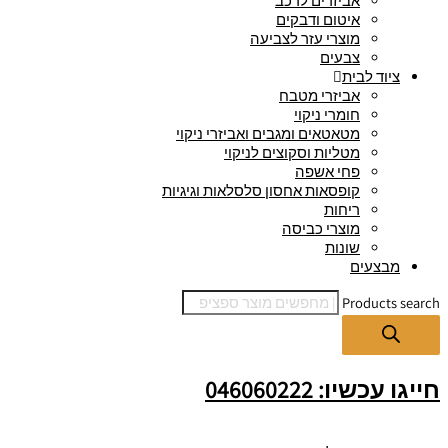
אביזרים לרכב
איטום ודבקים
מוצרי עזר לצביעה
צבעים
ציוד לבית
אביזרי מטבח
חומרי ניקוי
מטאטאים ומגבים ואביזרי ניקוי
מטליות וסקוצים לניקוי
פחי אשפה
קופסאות אחסון סלסלאות וגיגיות
ריחות
מוצרי כביסה
שונות
מבצעים
Products search
חייגו עכשיו: 046060222