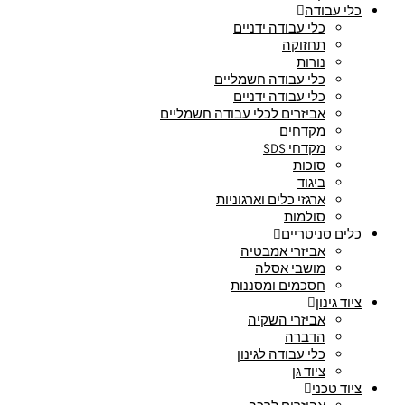
כלי עבודה
כלי עבודה ידניים
תחזוקה
נורות
כלי עבודה חשמליים
כלי עבודה ידניים
אביזרים לכלי עבודה חשמליים
מקדחים
מקדחי SDS
סוכות
ביגוד
ארגזי כלים וארגוניות
סולמות
כלים סניטריים
אביזרי אמבטיה
מושבי אסלה
חסכמים ומסננות
ציוד גינון
אביזרי השקיה
הדברה
כלי עבודה לגינון
ציוד גן
ציוד טכני