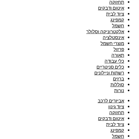
תחזוקה
איטום ודבקים
ציוד לבית
קמפינג
חשמל
אלקטרוניקה וסלולר
אינסטלציה
מוצרי חשמל
פרזול
תאורה
כלי עבודה
כלים סניטריים
רשתות וניילונים
ברזים
סוללות
נורות
אביזרים לרכב
ציוד גינון
תחזוקה
איטום ודבקים
ציוד לבית
קמפינג
חשמל