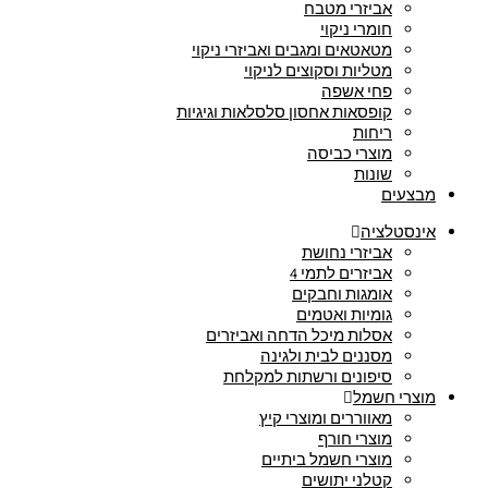
אביזרי מטבח
חומרי ניקוי
מטאטאים ומגבים ואביזרי ניקוי
מטליות וסקוצים לניקוי
פחי אשפה
קופסאות אחסון סלסלאות וגיגיות
ריחות
מוצרי כביסה
שונות
מבצעים
אינסטלציה
אביזרי נחושת
אביזרים לתמי 4
אומגות וחבקים
גומיות ואטמים
אסלות מיכל הדחה ואביזרים
מסננים לבית ולגינה
סיפונים ורשתות למקלחת
מוצרי חשמל
מאווררים ומוצרי קיץ
מוצרי חורף
מוצרי חשמל ביתיים
קטלני יתושים