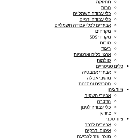
תחזוקה
נורות
כלי עבודה חשמליים
כלי עבודה ידניים
אביזרים לכלי עבודה חשמליים
מקדחים
מקדחי SDS
סוכות
ביגוד
ארגזי כלים וארגוניות
סולמות
כלים סניטריים
אביזרי אמבטיה
מושבי אסלה
חסכמים ומסננות
ציוד גינון
אביזרי השקיה
הדברה
כלי עבודה לגינון
ציוד גן
ציוד טכני
אביזרים לרכב
איטום ודבקים
מוצרי עזר לצביעה