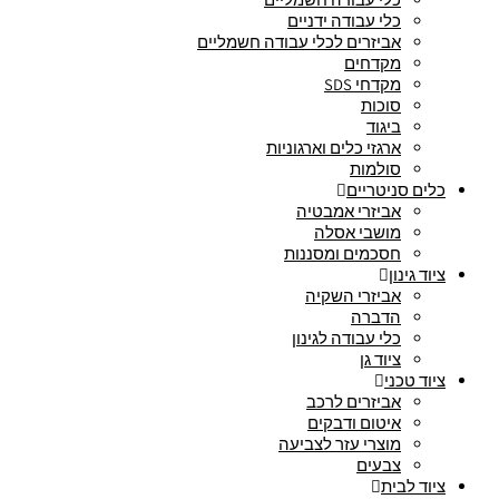
כלי עבודה ידניים
אביזרים לכלי עבודה חשמליים
מקדחים
מקדחי SDS
סוכות
ביגוד
ארגזי כלים וארגוניות
סולמות
כלים סניטריים
אביזרי אמבטיה
מושבי אסלה
חסכמים ומסננות
ציוד גינון
אביזרי השקיה
הדברה
כלי עבודה לגינון
ציוד גן
ציוד טכני
אביזרים לרכב
איטום ודבקים
מוצרי עזר לצביעה
צבעים
ציוד לבית