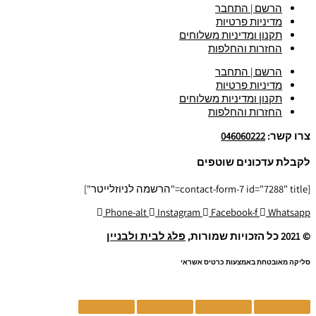
הרשם | התחבר
מדיניות פרטיות
תקנון ומדיניות משלוחים
החזרות והחלפות
הרשם | התחבר
מדיניות פרטיות
תקנון ומדיניות משלוחים
החזרות והחלפות
צרו קשר:
046060222
לקבלת עדכונים שוטפים
[contact-form-7 id="7288" title="הרשמה לניוזלייטר"]
Phone-alt
Instagram
Facebook-f
Whatsapp
© 2021 כל הזכויות שמורות,
פלג לבית ולבניין
סליקה מאובטחת באמצעות כרטיס אשראי