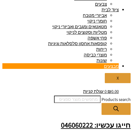
צבעים
ציוד לבית
אביזרי מטבח
חומרי ניקוי
מטאטאים ומגבים ואביזרי ניקוי
מטליות וסקוצים לניקוי
פחי אשפה
קופסאות אחסון סלסלאות וגיגיות
ריחות
מוצרי כביסה
שונות
מבצעים
X
0.00
₪
0
עגלת קניות
Products search
חייגו עכשיו: 046060222