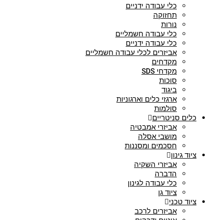
כלי עבודה ידניים
תחזוקה
נורות
כלי עבודה חשמליים
כלי עבודה ידניים
אביזרים לכלי עבודה חשמליים
מקדחים
מקדחי SDS
סוכות
ביגוד
ארגזי כלים וארגוניות
סולמות
כלים סניטריים
אביזרי אמבטיה
מושבי אסלה
חסכמים ומסננות
ציוד גינון
אביזרי השקיה
הדברה
כלי עבודה לגינון
ציוד גן
ציוד טכני
אביזרים לרכב