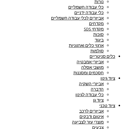
נורות
כלי עבודה חשמליים
כלי עבודה ידניים
אביזרים לכלי עבודה חשמליים
מקדחים
מקדחי SDS
סוכות
ביגוד
ארגזי כלים וארגוניות
סולמות
כלים סניטריים
אביזרי אמבטיה
מושבי אסלה
חסכמים ומסננות
ציוד גינון
אביזרי השקיה
הדברה
כלי עבודה לגינון
ציוד גן
ציוד טכני
אביזרים לרכב
איטום ודבקים
מוצרי עזר לצביעה
צבעים