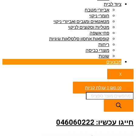
ציוד לבית
אביזרי מטבח
חומרי ניקוי
מטאטאים ומגבים ואביזרי ניקוי
מטליות וסקוצים לניקוי
פחי אשפה
קופסאות אחסון סלסלאות וגיגיות
ריחות
מוצרי כביסה
שונות
מבצעים
X
0.00
₪
0
עגלת קניות
חייגו עכשיו: 046060222