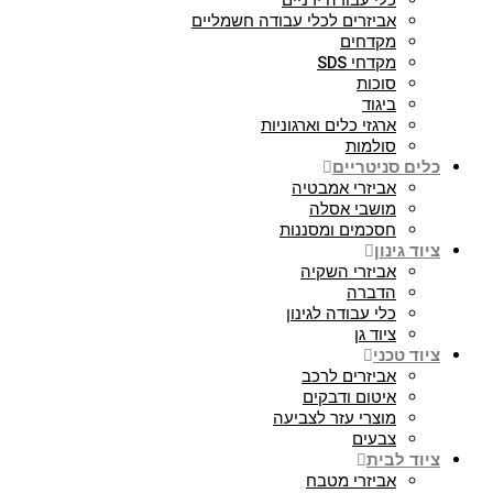
כלי עבודה ידניים
אביזרים לכלי עבודה חשמליים
מקדחים
מקדחי SDS
סוכות
ביגוד
ארגזי כלים וארגוניות
סולמות
כלים סניטריים
אביזרי אמבטיה
מושבי אסלה
חסכמים ומסננות
ציוד גינון
אביזרי השקיה
הדברה
כלי עבודה לגינון
ציוד גן
ציוד טכני
אביזרים לרכב
איטום ודבקים
מוצרי עזר לצביעה
צבעים
ציוד לבית
אביזרי מטבח