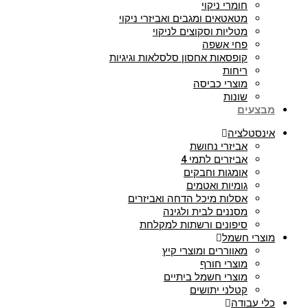
חומרי ניקוי
מטאטאים ומגבים ואביזרי ניקוי
מטליות וסקוצים לניקוי
פחי אשפה
קופסאות אחסון סלסלאות וגיגיות
ריחות
מוצרי כביסה
שונות
מבצעים
אינסטלציה
אביזרי נחושת
אביזרים לתמי 4
אומגות וחבקים
גומיות ואטמים
אסלות מיכל הדחה ואביזרים
מסננים לבית ולגינה
סיפונים ורשתות למקלחת
מוצרי חשמל
מאווררים ומוצרי קיץ
מוצרי חורף
מוצרי חשמל ביתיים
קטלני יתושים
כלי עבודה