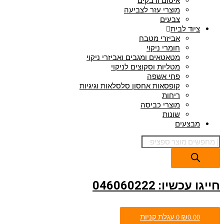
איטום ודבקים
מוצרי עזר לצביעה
צבעים
ציוד לבית
אביזרי מטבח
חומרי ניקוי
מטאטאים ומגבים ואביזרי ניקוי
מטליות וסקוצים לניקוי
פחי אשפה
קופסאות אחסון סלסלאות וגיגיות
ריחות
מוצרי כביסה
שונות
מבצעים
חייגו עכשיו: 046060222
0.00
₪
0
עגלת קניות