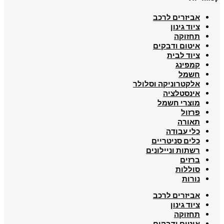
אביזרים לרכב
ציוד גינון
תחזוקה
איטום ודבקים
ציוד לבית
קמפינג
חשמל
אלקטרוניקה וסלולר
אינסטלציה
מוצרי חשמל
פרזול
תאורה
כלי עבודה
כלים סניטריים
רשתות וניילונים
ברזים
סוללות
נורות
אביזרים לרכב
ציוד גינון
תחזוקה
איטום ודבקים