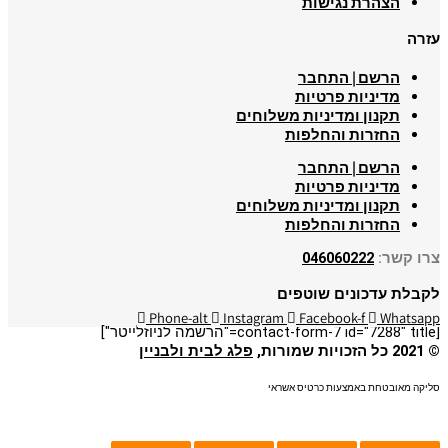
הצהרת נגישות
עזרה
הרשם | התחבר
מדיניות פרטיות
תקנון ומדיניות משלוחים
החזרות והחלפות
הרשם | התחבר
מדיניות פרטיות
תקנון ומדיניות משלוחים
החזרות והחלפות
צרו קשר:
046060222
לקבלת עדכונים שוטפים
Phone-alt
Instagram
Facebook-f
Whatsapp
[contact-form-7 id="7288" title="הרשמה לניוזלייטר"]
© 2021 כל הזכויות שמורות,
פלג לבית ולבניין
סליקה מאובטחת באמצעות כרטיס אשראי