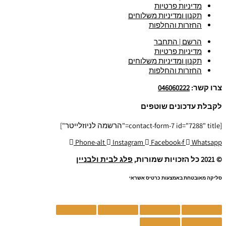
מדיניות פרטיות
תקנון ומדיניות משלוחים
החזרות והחלפות
הרשם | התחבר
מדיניות פרטיות
תקנון ומדיניות משלוחים
החזרות והחלפות
צרו קשר:
046060222
לקבלת עדכונים שוטפים
[contact-form-7 id="7288" title="הרשמה לניוזלייטר"]
Phone-alt
Instagram
Facebook-f
Whatsapp
© 2021 כל הזכויות שמורות,
פלג לבית ולבניין
סליקה מאובטחת באמצעות כרטיס אשראי