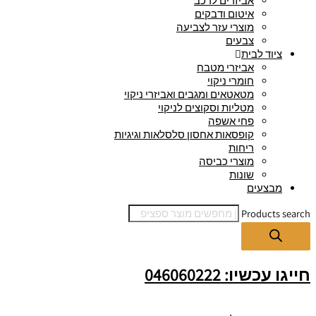
אביזרים לרכב
איטום ודבקים
מוצרי עזר לצביעה
צבעים
ציוד לבית
אביזרי מטבח
חומרי ניקוי
מטאטאים ומגבים ואביזרי ניקוי
מטליות וסקוצים לניקוי
פחי אשפה
קופסאות אחסון סלסלאות וגיגיות
ריחות
מוצרי כביסה
שונות
מבצעים
Products search
חייגו עכשיו: 046060222