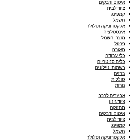
איטום ודבקים
ציוד לבית
קמפינג
חשמל
אלקטרוניקה וסלולר
אינסטלציה
מוצרי חשמל
פרזול
תאורה
כלי עבודה
כלים סניטריים
רשתות וניילונים
ברזים
סוללות
נורות
אביזרים לרכב
ציוד גינון
תחזוקה
איטום ודבקים
ציוד לבית
קמפינג
חשמל
אלקטרוניקה וסלולר