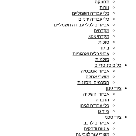
תחזוקה
נורות
כלי עבודה חשמליים
כלי עבודה ידניים
אביזרים לכלי עבודה חשמליים
מקדחים
מקדחי SDS
סוכות
ביגוד
ארגזי כלים וארגוניות
סולמות
כלים סניטריים
אביזרי אמבטיה
מושבי אסלה
חסכמים ומסננות
ציוד גינון
אביזרי השקיה
הדברה
כלי עבודה לגינון
ציוד גן
ציוד טכני
אביזרים לרכב
איטום ודבקים
מוצרי עזר לצביעה