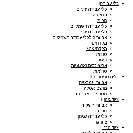
כלי עבודה
כלי עבודה ידניים
תחזוקה
נורות
כלי עבודה חשמליים
כלי עבודה ידניים
אביזרים לכלי עבודה חשמליים
מקדחים
מקדחי SDS
סוכות
ביגוד
ארגזי כלים וארגוניות
סולמות
כלים סניטריים
אביזרי אמבטיה
מושבי אסלה
חסכמים ומסננות
ציוד גינון
אביזרי השקיה
הדברה
כלי עבודה לגינון
ציוד גן
ציוד טכני