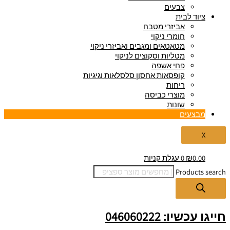
צבעים
ציוד לבית
אביזרי מטבח
חומרי ניקוי
מטאטאים ומגבים ואביזרי ניקוי
מטליות וסקוצים לניקוי
פחי אשפה
קופסאות אחסון סלסלאות וגיגיות
ריחות
מוצרי כביסה
שונות
מבצעים
X
0.00
₪
0
עגלת קניות
Products search
חייגו עכשיו: 046060222