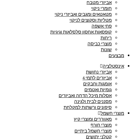
אביזרי מטבח
חומרי ניקוי
מטאטאים ומגבים ואביזרי ניקוי
מטליות וסקוצים לניקוי
פחי אשפה
קופסאות אחסון סלסלאות וגיגיות
ריחות
מוצרי כביסה
שונות
מבצעים
אינסטלציה
אביזרי נחושת
אביזרים לתמי 4
אומגות וחבקים
גומיות ואטמים
אסלות מיכל הדחה ואביזרים
מסננים לבית ולגינה
סיפונים ורשתות למקלחת
מוצרי חשמל
מאווררים ומוצרי קיץ
מוצרי חורף
מוצרי חשמל ביתיים
קטלני יתושים