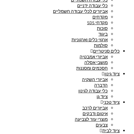
כלי עבודה ידניים
אביזרים לכלי עבודה חשמליים
מקדחים
מקדחי SDS
סוכות
ביגוד
ארגזי כלים וארגוניות
סולמות
כלים סניטריים
אביזרי אמבטיה
מושבי אסלה
חסכמים ומסננות
ציוד גינון
אביזרי השקיה
הדברה
כלי עבודה לגינון
ציוד גן
ציוד טכני
אביזרים לרכב
איטום ודבקים
מוצרי עזר לצביעה
צבעים
ציוד לבית