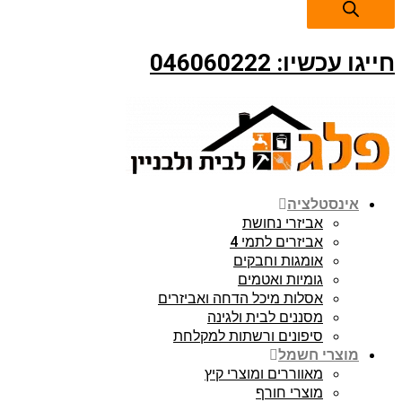
חייגו עכשיו: 046060222
אינסטלציה
אביזרי נחושת
אביזרים לתמי 4
אומגות וחבקים
גומיות ואטמים
אסלות מיכל הדחה ואביזרים
מסננים לבית ולגינה
סיפונים ורשתות למקלחת
מוצרי חשמל
מאווררים ומוצרי קיץ
מוצרי חורף