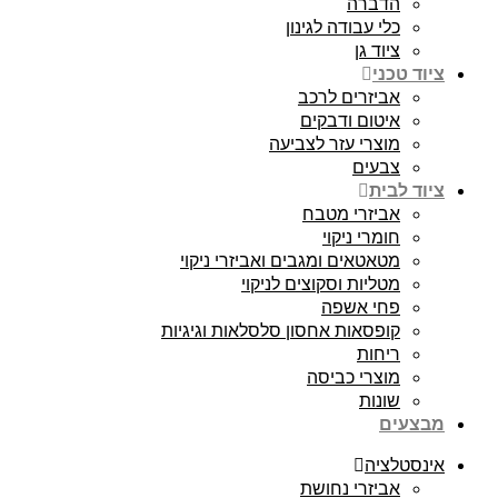
הדברה
כלי עבודה לגינון
ציוד גן
ציוד טכני
אביזרים לרכב
איטום ודבקים
מוצרי עזר לצביעה
צבעים
ציוד לבית
אביזרי מטבח
חומרי ניקוי
מטאטאים ומגבים ואביזרי ניקוי
מטליות וסקוצים לניקוי
פחי אשפה
קופסאות אחסון סלסלאות וגיגיות
ריחות
מוצרי כביסה
שונות
מבצעים
אינסטלציה
אביזרי נחושת