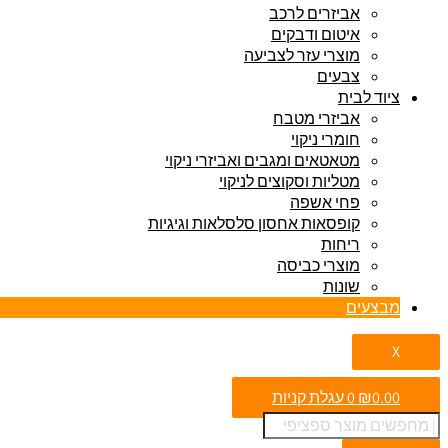
אביזרים לרכב
איטום ודבקים
מוצרי עזר לצביעה
צבעים
ציוד לבית
אביזרי מטבח
חומרי ניקוי
מטאטאים ומגבים ואביזרי ניקוי
מטליות וסקוצים לניקוי
פחי אשפה
קופסאות אחסון סלסלאות וגיגיות
ריחות
מוצרי כביסה
שונות
מבצעים
X
0.00
₪
0
עגלת קניות