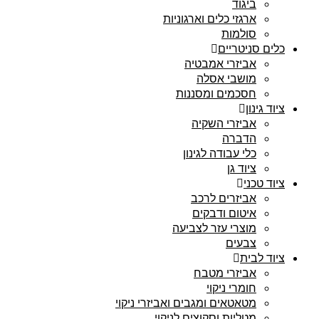
ביגוד
ארגזי כלים וארגוניות
סולמות
כלים סניטריים
אביזרי אמבטיה
מושבי אסלה
חסכמים ומסננות
ציוד גינון
אביזרי השקיה
הדברה
כלי עבודה לגינון
ציוד גן
ציוד טכני
אביזרים לרכב
איטום ודבקים
מוצרי עזר לצביעה
צבעים
ציוד לבית
אביזרי מטבח
חומרי ניקוי
מטאטאים ומגבים ואביזרי ניקוי
מטליות וסקוצים לניקוי