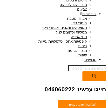
איטום ודבקים
מוצרי עזר לצביעה
צבעים
ציוד לבית
אביזרי מטבח
חומרי ניקוי
מטאטאים ומגבים ואביזרי ניקוי
מטליות וסקוצים לניקוי
פחי אשפה
קופסאות אחסון סלסלאות וגיגיות
ריחות
מוצרי כביסה
שונות
מבצעים
חייגו עכשיו: 046060222
0.00
₪
0
עגלת קניות