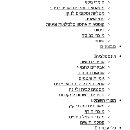
חומרי ניקוי
מטאטאים ומגבים ואביזרי ניקוי
מטליות וסקוצים לניקוי
פחי אשפה
קופסאות אחסון סלסלאות וגיגיות
ריחות
מוצרי כביסה
שונות
מבצעים
אינסטלציה
אביזרי נחושת
אביזרים לתמי 4
אומגות וחבקים
גומיות ואטמים
אסלות מיכל הדחה ואביזרים
מסננים לבית ולגינה
סיפונים ורשתות למקלחת
מוצרי חשמל
מאווררים ומוצרי קיץ
מוצרי חורף
מוצרי חשמל ביתיים
קטלני יתושים
כלי עבודה