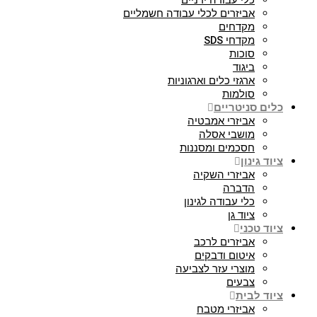
כלי עבודה ידניים
אביזרים לכלי עבודה חשמליים
מקדחים
מקדחי SDS
סוכות
ביגוד
ארגזי כלים וארגוניות
סולמות
כלים סניטריים
אביזרי אמבטיה
מושבי אסלה
חסכמים ומסננות
ציוד גינון
אביזרי השקיה
הדברה
כלי עבודה לגינון
ציוד גן
ציוד טכני
אביזרים לרכב
איטום ודבקים
מוצרי עזר לצביעה
צבעים
ציוד לבית
אביזרי מטבח