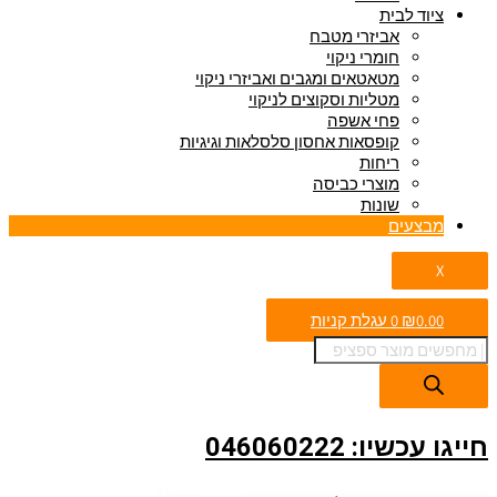
ציוד לבית
אביזרי מטבח
חומרי ניקוי
מטאטאים ומגבים ואביזרי ניקוי
מטליות וסקוצים לניקוי
פחי אשפה
קופסאות אחסון סלסלאות וגיגיות
ריחות
מוצרי כביסה
שונות
מבצעים
X
0.00
₪
0
עגלת קניות
חייגו עכשיו: 046060222