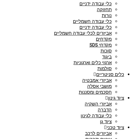
כלי עבודה ידניים
תחזוקה
נורות
כלי עבודה חשמליים
כלי עבודה ידניים
אביזרים לכלי עבודה חשמליים
מקדחים
מקדחי SDS
סוכות
ביגוד
ארגזי כלים וארגוניות
סולמות
כלים סניטריים
אביזרי אמבטיה
מושבי אסלה
חסכמים ומסננות
ציוד גינון
אביזרי השקיה
הדברה
כלי עבודה לגינון
ציוד גן
ציוד טכני
אביזרים לרכב