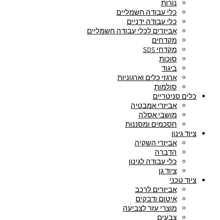
נורות
כלי עבודה חשמליים
כלי עבודה ידניים
אביזרים לכלי עבודה חשמליים
מקדחים
מקדחי SDS
סוכות
ביגוד
ארגזי כלים וארגוניות
סולמות
כלים סניטריים
אביזרי אמבטיה
מושבי אסלה
חסכמים ומסננות
ציוד גינון
אביזרי השקיה
הדברה
כלי עבודה לגינון
ציוד גן
ציוד טכני
אביזרים לרכב
איטום ודבקים
מוצרי עזר לצביעה
צבעים