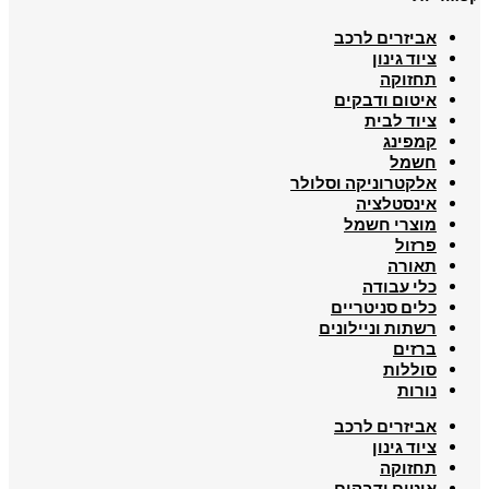
אביזרים לרכב
ציוד גינון
תחזוקה
איטום ודבקים
ציוד לבית
קמפינג
חשמל
אלקטרוניקה וסלולר
אינסטלציה
מוצרי חשמל
פרזול
תאורה
כלי עבודה
כלים סניטריים
רשתות וניילונים
ברזים
סוללות
נורות
אביזרים לרכב
ציוד גינון
תחזוקה
איטום ודבקים