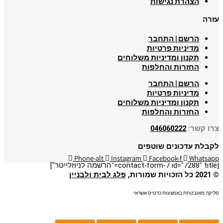
הצהרת נגישות
עזרה
הרשם | התחבר
מדיניות פרטיות
תקנון ומדיניות משלוחים
החזרות והחלפות
הרשם | התחבר
מדיניות פרטיות
תקנון ומדיניות משלוחים
החזרות והחלפות
צרו קשר:
046060222
לקבלת עדכונים שוטפים
Phone-alt
Instagram
Facebook-f
Whatsapp
[contact-form-7 id="7288" title="הרשמה לניוזלייטר"]
© 2021 כל הזכויות שמורות,
פלג לבית ולבניין
סליקה מאובטחת באמצעות כרטיס אשראי