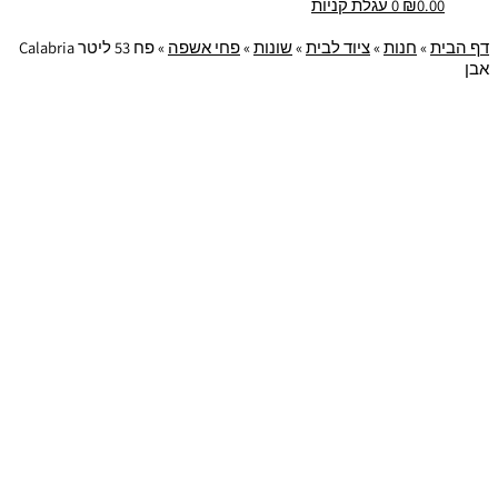
0.00
₪
0
עגלת קניות
דף הבית
»
חנות
»
ציוד לבית
»
שונות
»
פחי אשפה
»
פח 53 ליטר Calabria
אבן