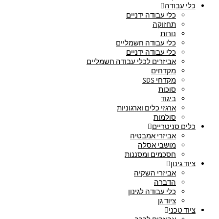
כלי עבודה
כלי עבודה ידניים
תחזוקה
נורות
כלי עבודה חשמליים
כלי עבודה ידניים
אביזרים לכלי עבודה חשמליים
מקדחים
מקדחי SDS
סוכות
ביגוד
ארגזי כלים וארגוניות
סולמות
כלים סניטריים
אביזרי אמבטיה
מושבי אסלה
חסכמים ומסננות
ציוד גינון
אביזרי השקיה
הדברה
כלי עבודה לגינון
ציוד גן
ציוד טכני