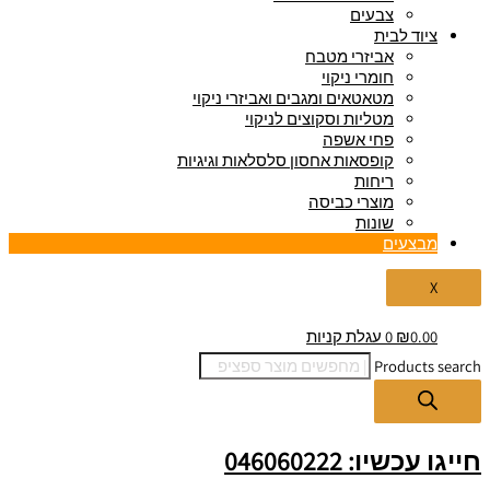
צבעים
ציוד לבית
אביזרי מטבח
חומרי ניקוי
מטאטאים ומגבים ואביזרי ניקוי
מטליות וסקוצים לניקוי
פחי אשפה
קופסאות אחסון סלסלאות וגיגיות
ריחות
מוצרי כביסה
שונות
מבצעים
X
0.00
₪
0
עגלת קניות
Products search
חייגו עכשיו: 046060222