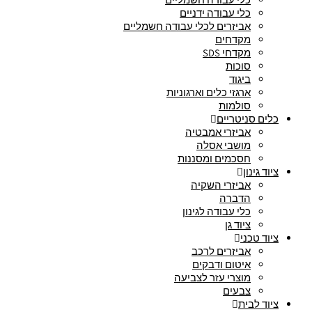
כלי עבודה ידניים
אביזרים לכלי עבודה חשמליים
מקדחים
מקדחי SDS
סוכות
ביגוד
ארגזי כלים וארגוניות
סולמות
כלים סניטריים
אביזרי אמבטיה
מושבי אסלה
חסכמים ומסננות
ציוד גינון
אביזרי השקיה
הדברה
כלי עבודה לגינון
ציוד גן
ציוד טכני
אביזרים לרכב
איטום ודבקים
מוצרי עזר לצביעה
צבעים
ציוד לבית