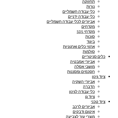
תחזוקה
נורות
כלי עבודה חשמליים
כלי עבודה ידניים
אביזרים לכלי עבודה חשמליים
מקדחים
מקדחי SDS
סוכות
ביגוד
ארגזי כלים וארגוניות
סולמות
כלים סניטריים
אביזרי אמבטיה
מושבי אסלה
חסכמים ומסננות
ציוד גינון
אביזרי השקיה
הדברה
כלי עבודה לגינון
ציוד גן
ציוד טכני
אביזרים לרכב
איטום ודבקים
מוצרי עזר לצביעה