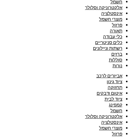
חשמל
אלקטרוניקה וסלולר
אינסטלציה
מוצרי חשמל
פרזול
תאורה
כלי עבודה
כלים סניטריים
רשתות וניילונים
ברזים
סוללות
נורות
אביזרים לרכב
ציוד גינון
תחזוקה
איטום ודבקים
ציוד לבית
קמפינג
חשמל
אלקטרוניקה וסלולר
אינסטלציה
מוצרי חשמל
פרזול