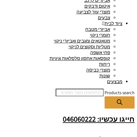
אביזרים לרכב
איטום ודבקים
מוצרי עזר לצביעה
צבעים
ציוד לבית
אביזרי מטבח
חומרי ניקוי
מטאטאים ומגבים ואביזרי ניקוי
מטליות וסקוצים לניקוי
פחי אשפה
קופסאות אחסון סלסלאות וגיגיות
ריחות
מוצרי כביסה
שונות
מבצעים
Products search
חייגו עכשיו: 046060222