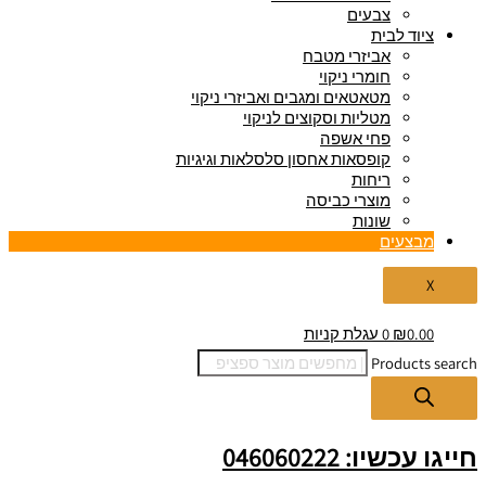
צבעים
ציוד לבית
אביזרי מטבח
חומרי ניקוי
מטאטאים ומגבים ואביזרי ניקוי
מטליות וסקוצים לניקוי
פחי אשפה
קופסאות אחסון סלסלאות וגיגיות
ריחות
מוצרי כביסה
שונות
מבצעים
X
0.00
₪
0
עגלת קניות
Products search
חייגו עכשיו: 046060222