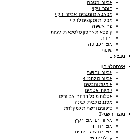
אביזרי מטבח
חומרי ניקוי
מטאטאים ומגבים ואביזרי ניקוי
מטליות וסקוצים לניקוי
פחי אשפה
קופסאות אחסון סלסלאות וגיגיות
ריחות
מוצרי כביסה
שונות
מבצעים
אינסטלציה
אביזרי נחושת
אביזרים לתמי 4
אומגות וחבקים
גומיות ואטמים
אסלות מיכל הדחה ואביזרים
מסננים לבית ולגינה
סיפונים ורשתות למקלחת
מוצרי חשמל
מאווררים ומוצרי קיץ
מוצרי חורף
מוצרי חשמל ביתיים
קטלני יתושים