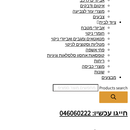
אביזרים לרכב
איטום ודבקים
מוצרי עזר לצביעה
צבעים
ציוד לבית
אביזרי מטבח
חומרי ניקוי
מטאטאים ומגבים ואביזרי ניקוי
מטליות וסקוצים לניקוי
פחי אשפה
קופסאות אחסון סלסלאות וגיגיות
ריחות
מוצרי כביסה
שונות
מבצעים
Products search
חייגו עכשיו: 046060222