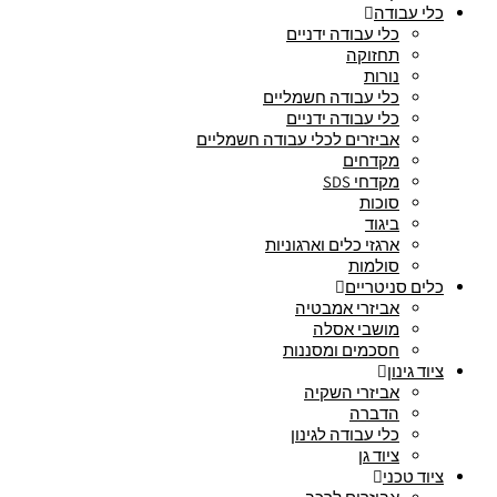
כלי עבודה
כלי עבודה ידניים
תחזוקה
נורות
כלי עבודה חשמליים
כלי עבודה ידניים
אביזרים לכלי עבודה חשמליים
מקדחים
מקדחי SDS
סוכות
ביגוד
ארגזי כלים וארגוניות
סולמות
כלים סניטריים
אביזרי אמבטיה
מושבי אסלה
חסכמים ומסננות
ציוד גינון
אביזרי השקיה
הדברה
כלי עבודה לגינון
ציוד גן
ציוד טכני