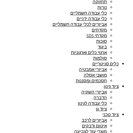
תחזוקה
נורות
כלי עבודה חשמליים
כלי עבודה ידניים
אביזרים לכלי עבודה חשמליים
מקדחים
מקדחי SDS
סוכות
ביגוד
ארגזי כלים וארגוניות
סולמות
כלים סניטריים
אביזרי אמבטיה
מושבי אסלה
חסכמים ומסננות
ציוד גינון
אביזרי השקיה
הדברה
כלי עבודה לגינון
ציוד גן
ציוד טכני
אביזרים לרכב
איטום ודבקים
מוצרי עזר לצביעה