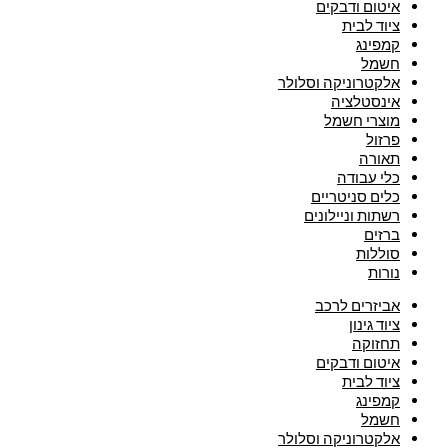
איטום ודבקים
ציוד לבית
קמפינג
חשמל
אלקטרוניקה וסלולר
אינסטלציה
מוצרי חשמל
פרזול
תאורה
כלי עבודה
כלים סניטריים
רשתות וניילונים
ברזים
סוללות
נורות
אביזרים לרכב
ציוד גינון
תחזוקה
איטום ודבקים
ציוד לבית
קמפינג
חשמל
אלקטרוניקה וסלולר