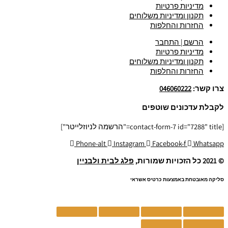
מדיניות פרטיות
תקנון ומדיניות משלוחים
החזרות והחלפות
הרשם | התחבר
מדיניות פרטיות
תקנון ומדיניות משלוחים
החזרות והחלפות
צרו קשר:
046060222
לקבלת עדכונים שוטפים
[contact-form-7 id="7288" title="הרשמה לניוזלייטר"]
Phone-alt
Instagram
Facebook-f
Whatsapp
© 2021 כל הזכויות שמורות,
פלג לבית ולבניין
סליקה מאובטחת באמצעות כרטיס אשראי