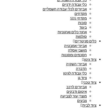
כלי עבודה ידניים
אביזרים לכלי עבודה חשמליים
מקדחים
מקדחי SDS
סוכות
ביגוד
ארגזי כלים וארגוניות
סולמות
כלים סניטריים
אביזרי אמבטיה
מושבי אסלה
חסכמים ומסננות
ציוד גינון
אביזרי השקיה
הדברה
כלי עבודה לגינון
ציוד גן
ציוד טכני
אביזרים לרכב
איטום ודבקים
מוצרי עזר לצביעה
צבעים
ציוד לבית