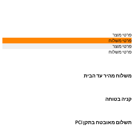
וח
וח
היר עד הבית
וחה
ובטח בתקן PCI