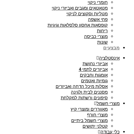
חומרי ניקוי
מטאטאים ומגבים ואביזרי ניקוי
מטליות וסקוצים לניקוי
פחי אשפה
קופסאות אחסון סלסלאות וגיגיות
ריחות
מוצרי כביסה
שונות
עים
סטלציה
אביזרי נחושת
אביזרים לתמי 4
אומגות וחבקים
גומיות ואטמים
אסלות מיכל הדחה ואביזרים
מסננים לבית ולגינה
סיפונים ורשתות למקלחת
רי חשמל
מאווררים ומוצרי קיץ
מוצרי חורף
מוצרי חשמל ביתיים
קטלני יתושים
 עבודה