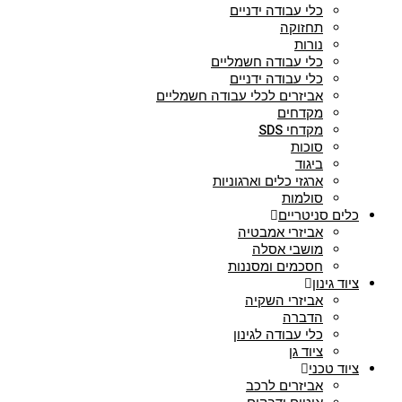
כלי עבודה ידניים
תחזוקה
נורות
כלי עבודה חשמליים
כלי עבודה ידניים
אביזרים לכלי עבודה חשמליים
מקדחים
מקדחי SDS
סוכות
ביגוד
ארגזי כלים וארגוניות
סולמות
 סניטריים
אביזרי אמבטיה
מושבי אסלה
חסכמים ומסננות
גינון
אביזרי השקיה
הדברה
כלי עבודה לגינון
ציוד גן
 טכני
אביזרים לרכב