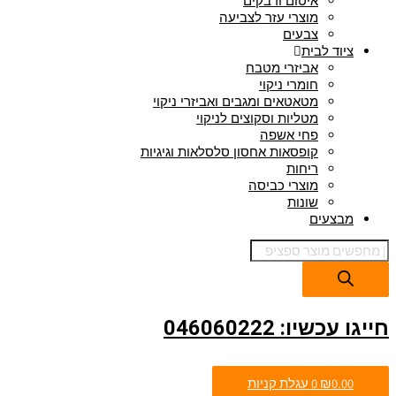
איטום ודבקים
מוצרי עזר לצביעה
צבעים
 לבית
אביזרי מטבח
חומרי ניקוי
מטאטאים ומגבים ואביזרי ניקוי
מטליות וסקוצים לניקוי
פחי אשפה
קופסאות אחסון סלסלאות וגיגיות
ריחות
מוצרי כביסה
שונות
עים
: 046060222
₪
0
עגלת קניות