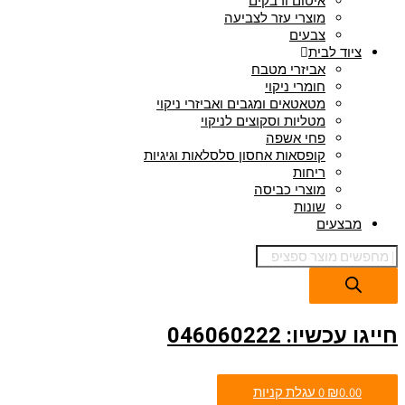
איטום ודבקים
מוצרי עזר לצביעה
צבעים
ציוד לבית
אביזרי מטבח
חומרי ניקוי
מטאטאים ומגבים ואביזרי ניקוי
מטליות וסקוצים לניקוי
פחי אשפה
קופסאות אחסון סלסלאות וגיגיות
ריחות
מוצרי כביסה
שונות
מבצעים
חייגו עכשיו: 046060222
0.00
₪
0
עגלת קניות