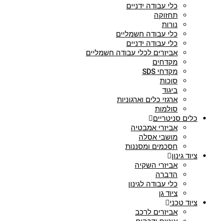
כלי עבודה ידניים
תחזוקה
נורות
כלי עבודה חשמליים
כלי עבודה ידניים
אביזרים לכלי עבודה חשמליים
מקדחים
מקדחי SDS
סוכות
ביגוד
ארגזי כלים וארגוניות
סולמות
כלים סניטריים
אביזרי אמבטיה
מושבי אסלה
חסכמים ומסננות
ציוד גינון
אביזרי השקיה
הדברה
כלי עבודה לגינון
ציוד גן
ציוד טכני
אביזרים לרכב