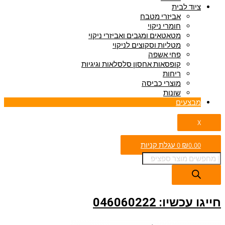
ציוד לבית
אביזרי מטבח
חומרי ניקוי
מטאטאים ומגבים ואביזרי ניקוי
מטליות וסקוצים לניקוי
פחי אשפה
קופסאות אחסון סלסלאות וגיגיות
ריחות
מוצרי כביסה
שונות
מבצעים
X
0.00
₪
0
עגלת קניות
חייגו עכשיו: 046060222