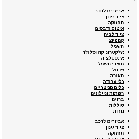
אביזרים לרכב
ציוד גינון
תחזוקה
איטום ודבקים
ציוד לבית
קמפינג
חשמל
אלקטרוניקה וסלולר
אינסטלציה
מוצרי חשמל
פרזול
תאורה
כלי עבודה
כלים סניטריים
רשתות וניילונים
ברזים
סוללות
נורות
אביזרים לרכב
ציוד גינון
תחזוקה
איטום ודבקים