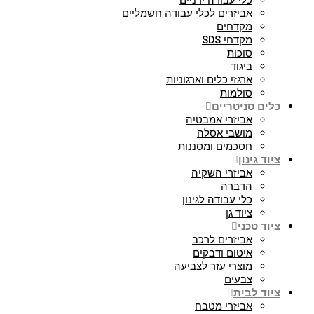
כלי עבודה ידניים
אביזרים לכלי עבודה חשמליים
מקדחים
מקדחי SDS
סוכות
ביגוד
ארגזי כלים וארגוניות
סולמות
כלים סניטריים
אביזרי אמבטיה
מושבי אסלה
חסכמים ומסננות
ציוד גינון
אביזרי השקיה
הדברה
כלי עבודה לגינון
ציוד גן
ציוד טכני
אביזרים לרכב
איטום ודבקים
מוצרי עזר לצביעה
צבעים
ציוד לבית
אביזרי מטבח