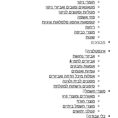
חומרי ניקוי
מטאטאים ומגבים ואביזרי ניקוי
מטליות וסקוצים לניקוי
פחי אשפה
קופסאות אחסון סלסלאות וגיגיות
ריחות
מוצרי כביסה
שונות
מבצעים
אינסטלציה
אביזרי נחושת
אביזרים לתמי 4
אומגות וחבקים
גומיות ואטמים
אסלות מיכל הדחה ואביזרים
מסננים לבית ולגינה
סיפונים ורשתות למקלחת
מוצרי חשמל
מאווררים ומוצרי קיץ
מוצרי חורף
מוצרי חשמל ביתיים
קטלני יתושים
כלי עבודה