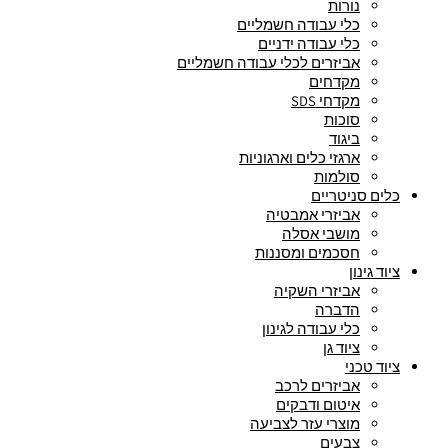
נורות
כלי עבודה חשמליים
כלי עבודה ידניים
אביזרים לכלי עבודה חשמליים
מקדחים
מקדחי SDS
סוכות
ביגוד
ארגזי כלים וארגוניות
סולמות
כלים סניטריים
אביזרי אמבטיה
מושבי אסלה
חסכמים ומסננות
ציוד גינון
אביזרי השקיה
הדברה
כלי עבודה לגינון
ציוד גן
ציוד טכני
אביזרים לרכב
איטום ודבקים
מוצרי עזר לצביעה
צבעים