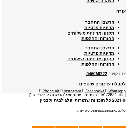
הצהרת נגישות
עזרה
הרשם | התחבר
מדיניות פרטיות
תקנון ומדיניות משלוחים
החזרות והחלפות
הרשם | התחבר
מדיניות פרטיות
תקנון ומדיניות משלוחים
החזרות והחלפות
צרו קשר:
046060222
לקבלת עדכונים שוטפים
Phone-alt
Instagram
Facebook-f
Whatsapp
[contact-form-7 id="7288" title="הרשמה לניוזלייטר"]
© 2021 כל הזכויות שמורות,
פלג לבית ולבניין
סליקה מאובטחת באמצעות כרטיס אשראי