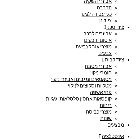
אביזרי השקיה
הדברה
כלי עבודה לגינון
ציוד גן
ציוד טכני
אביזרים לרכב
איטום ודבקים
מוצרי עזר לצביעה
צבעים
ציוד לבית
אביזרי מטבח
חומרי ניקוי
מטאטאים ומגבים ואביזרי ניקוי
מטליות וסקוצים לניקוי
פחי אשפה
קופסאות אחסון סלסלאות וגיגיות
ריחות
מוצרי כביסה
שונות
מבצעים
אינסטלציה