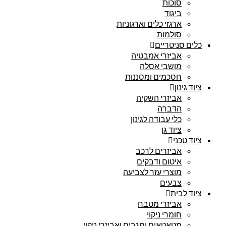
סוכות
ביגוד
ארגזי כלים וארגוניות
סולמות
כלים סניטריים
אביזרי אמבטיה
מושבי אסלה
חסכמים ומסננות
ציוד גינון
אביזרי השקיה
הדברה
כלי עבודה לגינון
ציוד גן
ציוד טכני
אביזרים לרכב
איטום ודבקים
מוצרי עזר לצביעה
צבעים
ציוד לבית
אביזרי מטבח
חומרי ניקוי
מטאטאים ומגבים ואביזרי ניקוי