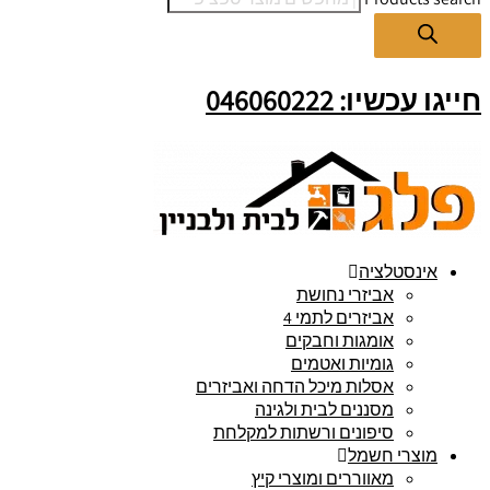
חייגו עכשיו: 046060222
אינסטלציה
אביזרי נחושת
אביזרים לתמי 4
אומגות וחבקים
גומיות ואטמים
אסלות מיכל הדחה ואביזרים
מסננים לבית ולגינה
סיפונים ורשתות למקלחת
מוצרי חשמל
מאווררים ומוצרי קיץ