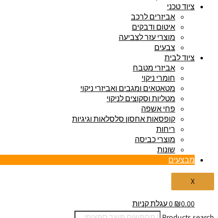
ציוד טכני
אביזרים לרכב
איטום ודבקים
מוצרי עזר לצביעה
צבעים
ציוד לבית
אביזרי מטבח
חומרי ניקוי
מטאטאים ומגבים ואביזרי ניקוי
מטליות וסקוצים לניקוי
פחי אשפה
קופסאות אחסון סלסלאות וגיגיות
ריחות
מוצרי כביסה
שונות
מבצעים
X
0.00
₪
0
עגלת קניות
Products search