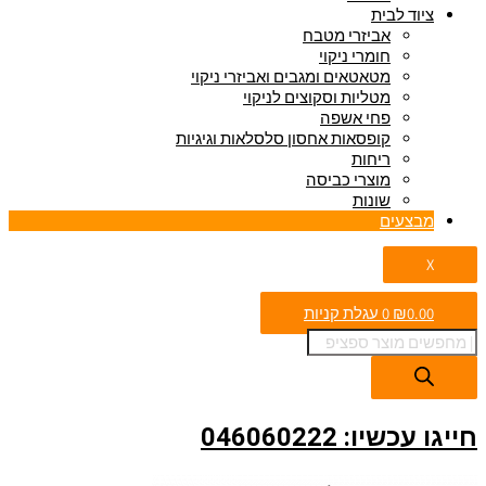
ציוד לבית
אביזרי מטבח
חומרי ניקוי
מטאטאים ומגבים ואביזרי ניקוי
מטליות וסקוצים לניקוי
פחי אשפה
קופסאות אחסון סלסלאות וגיגיות
ריחות
מוצרי כביסה
שונות
מבצעים
X
0.00
₪
0
עגלת קניות
חייגו עכשיו: 046060222