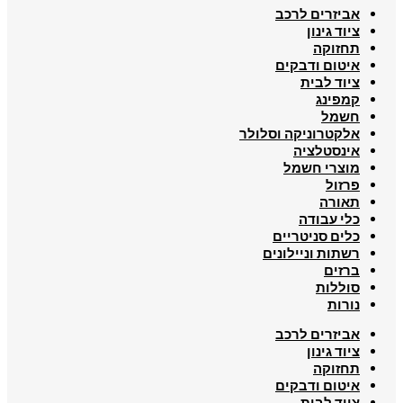
אביזרים לרכב
ציוד גינון
תחזוקה
איטום ודבקים
ציוד לבית
קמפינג
חשמל
אלקטרוניקה וסלולר
אינסטלציה
מוצרי חשמל
פרזול
תאורה
כלי עבודה
כלים סניטריים
רשתות וניילונים
ברזים
סוללות
נורות
אביזרים לרכב
ציוד גינון
תחזוקה
איטום ודבקים
ציוד לבית