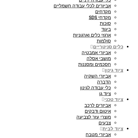
כלי עבודה ידניים
אביזרים לכלי עבודה חשמליים
מקדחים
מקדחי SDS
סוכות
ביגוד
ארגזי כלים וארגוניות
סולמות
כלים סניטריים
אביזרי אמבטיה
מושבי אסלה
חסכמים ומסננות
ציוד גינון
אביזרי השקיה
הדברה
כלי עבודה לגינון
ציוד גן
ציוד טכני
אביזרים לרכב
איטום ודבקים
מוצרי עזר לצביעה
צבעים
ציוד לבית
אביזרי מטבח