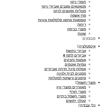
חומרי ניקוי
מטאטאים ומגבים ואביזרי ניקוי
מטליות וסקוצים לניקוי
פחי אשפה
קופסאות אחסון סלסלאות וגיגיות
ריחות
מוצרי כביסה
שונות
מבצעים
אינסטלציה
אביזרי נחושת
אביזרים לתמי 4
אומגות וחבקים
גומיות ואטמים
אסלות מיכל הדחה ואביזרים
מסננים לבית ולגינה
סיפונים ורשתות למקלחת
מוצרי חשמל
מאווררים ומוצרי קיץ
מוצרי חורף
מוצרי חשמל ביתיים
קטלני יתושים
כלי עבודה