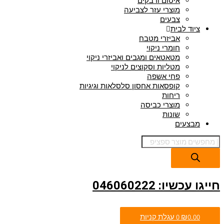
איטום ודבקים
מוצרי עזר לצביעה
צבעים
ציוד לבית
אביזרי מטבח
חומרי ניקוי
מטאטאים ומגבים ואביזרי ניקוי
מטליות וסקוצים לניקוי
פחי אשפה
קופסאות אחסון סלסלאות וגיגיות
ריחות
מוצרי כביסה
שונות
מבצעים
חייגו עכשיו: 046060222
0.00
₪
0
עגלת קניות