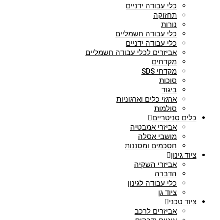
כלי עבודה ידניים
תחזוקה
נורות
כלי עבודה חשמליים
כלי עבודה ידניים
אביזרים לכלי עבודה חשמליים
מקדחים
מקדחי SDS
סוכות
ביגוד
ארגזי כלים וארגוניות
סולמות
כלים סניטריים
אביזרי אמבטיה
מושבי אסלה
חסכמים ומסננות
ציוד גינון
אביזרי השקיה
הדברה
כלי עבודה לגינון
ציוד גן
ציוד טכני
אביזרים לרכב