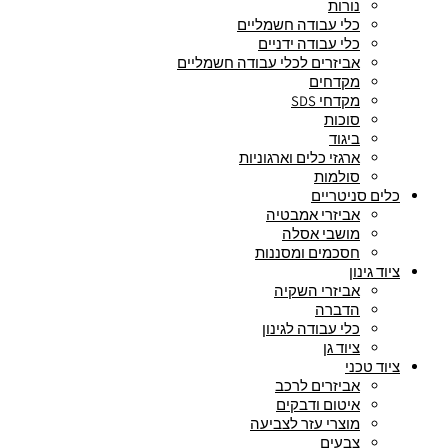
נורות
כלי עבודה חשמליים
כלי עבודה ידניים
אביזרים לכלי עבודה חשמליים
מקדחים
מקדחי SDS
סוכות
ביגוד
ארגזי כלים וארגוניות
סולמות
כלים סניטריים
אביזרי אמבטיה
מושבי אסלה
חסכמים ומסננות
ציוד גינון
אביזרי השקיה
הדברה
כלי עבודה לגינון
ציוד גן
ציוד טכני
אביזרים לרכב
איטום ודבקים
מוצרי עזר לצביעה
צבעים