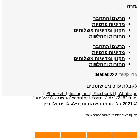
עזרה
הרשם | התחבר
מדיניות פרטיות
תקנון ומדיניות משלוחים
החזרות והחלפות
הרשם | התחבר
מדיניות פרטיות
תקנון ומדיניות משלוחים
החזרות והחלפות
צרו קשר:
046060222
לקבלת עדכונים שוטפים
Phone-alt
Instagram
Facebook-f
Whatsapp
[contact-form-7 id="7288" title="הרשמה לניוזלייטר"]
© 2021 כל הזכויות שמורות,
פלג לבית ולבניין
סליקה מאובטחת באמצעות כרטיס אשראי