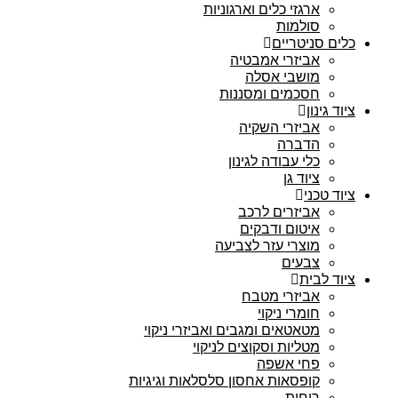
ארגזי כלים וארגוניות
סולמות
כלים סניטריים
אביזרי אמבטיה
מושבי אסלה
חסכמים ומסננות
ציוד גינון
אביזרי השקיה
הדברה
כלי עבודה לגינון
ציוד גן
ציוד טכני
אביזרים לרכב
איטום ודבקים
מוצרי עזר לצביעה
צבעים
ציוד לבית
אביזרי מטבח
חומרי ניקוי
מטאטאים ומגבים ואביזרי ניקוי
מטליות וסקוצים לניקוי
פחי אשפה
קופסאות אחסון סלסלאות וגיגיות
ריחות