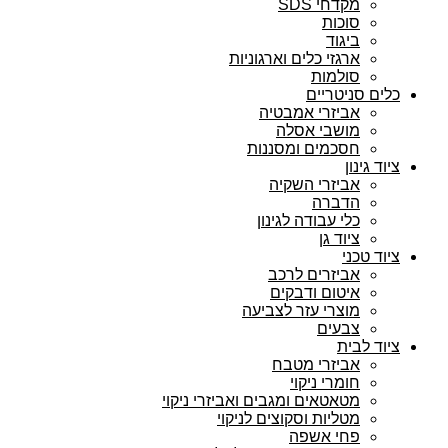
מקדחי SDS
סוכות
ביגוד
ארגזי כלים וארגוניות
סולמות
כלים סניטריים
אביזרי אמבטיה
מושבי אסלה
חסכמים ומסננות
ציוד גינון
אביזרי השקיה
הדברה
כלי עבודה לגינון
ציוד גן
ציוד טכני
אביזרים לרכב
איטום ודבקים
מוצרי עזר לצביעה
צבעים
ציוד לבית
אביזרי מטבח
חומרי ניקוי
מטאטאים ומגבים ואביזרי ניקוי
מטליות וסקוצים לניקוי
פחי אשפה