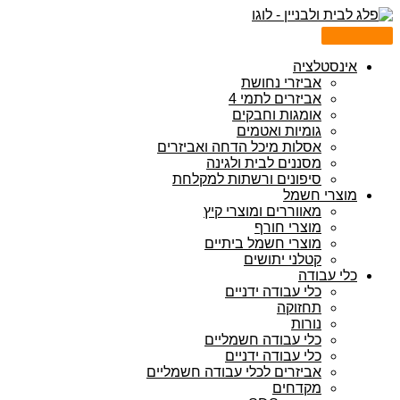
דילוג
Products
Products
לתוכן
search
search
אינסטלציה
אביזרי נחושת
אביזרים לתמי 4
אומגות וחבקים
גומיות ואטמים
אסלות מיכל הדחה ואביזרים
מסננים לבית ולגינה
סיפונים ורשתות למקלחת
מוצרי חשמל
מאווררים ומוצרי קיץ
מוצרי חורף
מוצרי חשמל ביתיים
קטלני יתושים
כלי עבודה
כלי עבודה ידניים
תחזוקה
נורות
כלי עבודה חשמליים
כלי עבודה ידניים
אביזרים לכלי עבודה חשמליים
מקדחים