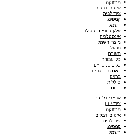
תחזוקה
איטום ודבקים
ציוד לבית
קמפינג
חשמל
אלקטרוניקה וסלולר
אינסטלציה
מוצרי חשמל
פרזול
תאורה
כלי עבודה
כלים סניטריים
רשתות וניילונים
ברזים
סוללות
נורות
אביזרים לרכב
ציוד גינון
תחזוקה
איטום ודבקים
ציוד לבית
קמפינג
חשמל