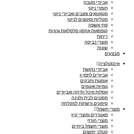
אביזרי מטבח
חומרי ניקוי
מטאטאים ומגבים ואביזרי ניקוי
מטליות וסקוצים לניקוי
פחי אשפה
קופסאות אחסון סלסלאות וגיגיות
ריחות
מוצרי כביסה
שונות
מבצעים
אינסטלציה
אביזרי נחושת
אביזרים לתמי 4
אומגות וחבקים
גומיות ואטמים
אסלות מיכל הדחה ואביזרים
מסננים לבית ולגינה
סיפונים ורשתות למקלחת
מוצרי חשמל
מאווררים ומוצרי קיץ
מוצרי חורף
מוצרי חשמל ביתיים
קטלני יתושים