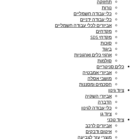
תחזוקה
נורות
כלי עבודה חשמליים
כלי עבודה ידניים
אביזרים לכלי עבודה חשמליים
מקדחים
מקדחי SDS
סוכות
ביגוד
ארגזי כלים וארגוניות
סולמות
כלים סניטריים
אביזרי אמבטיה
מושבי אסלה
חסכמים ומסננות
ציוד גינון
אביזרי השקיה
הדברה
כלי עבודה לגינון
ציוד גן
ציוד טכני
אביזרים לרכב
איטום ודבקים
מוצרי עזר לצביעה