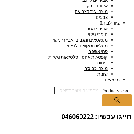
אביזרים לרכב
איטום ודבקים
מוצרי עזר לצביעה
צבעים
ציוד לבית
אביזרי מטבח
חומרי ניקוי
מטאטאים ומגבים ואביזרי ניקוי
מטליות וסקוצים לניקוי
פחי אשפה
קופסאות אחסון סלסלאות וגיגיות
ריחות
מוצרי כביסה
שונות
מבצעים
Products search
חייגו עכשיו: 046060222