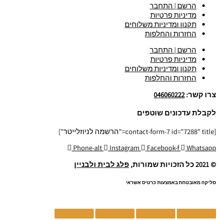
הרשם | התחבר
מדיניות פרטיות
תקנון ומדיניות משלוחים
החזרות והחלפות
הרשם | התחבר
מדיניות פרטיות
תקנון ומדיניות משלוחים
החזרות והחלפות
צרו קשר:
046060222
לקבלת עדכונים שוטפים
[contact-form-7 id="7288" title="הרשמה לניוזלייטר"]
Phone-alt
Instagram
Facebook-f
Whatsapp
© 2021 כל הזכויות שמורות,
פלג לבית ולבניין
סליקה מאובטחת באמצעות כרטיס אשראי