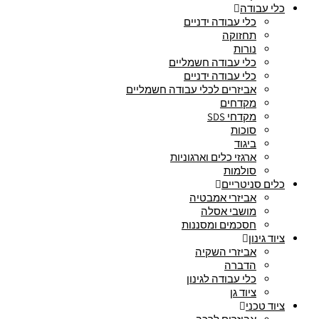
כלי עבודה
כלי עבודה ידניים
תחזוקה
נורות
כלי עבודה חשמליים
כלי עבודה ידניים
אביזרים לכלי עבודה חשמליים
מקדחים
מקדחי SDS
סוכות
ביגוד
ארגזי כלים וארגוניות
סולמות
כלים סניטריים
אביזרי אמבטיה
מושבי אסלה
חסכמים ומסננות
ציוד גינון
אביזרי השקיה
הדברה
כלי עבודה לגינון
ציוד גן
ציוד טכני