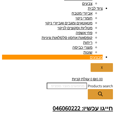
צבעים
ציוד לבית
אביזרי מטבח
חומרי ניקוי
מטאטאים ומגבים ואביזרי ניקוי
מטליות וסקוצים לניקוי
פחי אשפה
קופסאות אחסון סלסלאות וגיגיות
ריחות
מוצרי כביסה
שונות
מבצעים
X
0.00
₪
0
עגלת קניות
Products search
חייגו עכשיו: 046060222