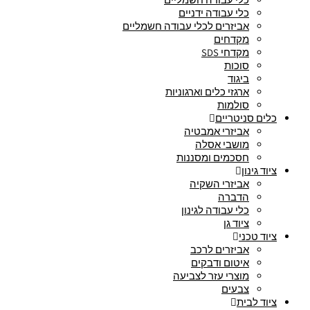
כלי עבודה ידניים
אביזרים לכלי עבודה חשמליים
מקדחים
מקדחי SDS
סוכות
ביגוד
ארגזי כלים וארגוניות
סולמות
כלים סניטריים
אביזרי אמבטיה
מושבי אסלה
חסכמים ומסננות
ציוד גינון
אביזרי השקיה
הדברה
כלי עבודה לגינון
ציוד גן
ציוד טכני
אביזרים לרכב
איטום ודבקים
מוצרי עזר לצביעה
צבעים
ציוד לבית