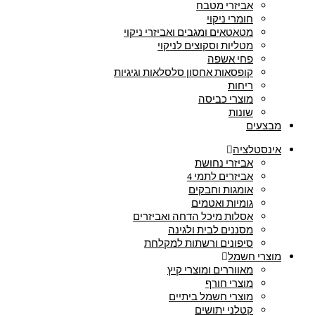
אביזרי מטבח
חומרי ניקוי
מטאטאים ומגבים ואביזרי ניקוי
מטליות וסקוצים לניקוי
פחי אשפה
קופסאות אחסון סלסלאות וגיגיות
ריחות
מוצרי כביסה
שונות
מבצעים
אינסטלציה
אביזרי נחושת
אביזרים לתמי 4
אומגות וחבקים
גומיות ואטמים
אסלות מיכל הדחה ואביזרים
מסננים לבית ולגינה
סיפונים ורשתות למקלחת
מוצרי חשמל
מאווררים ומוצרי קיץ
מוצרי חורף
מוצרי חשמל ביתיים
קטלני יתושים