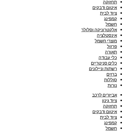
תחזוקה
איטום ודבקים
ציוד לבית
קמפינג
חשמל
אלקטרוניקה וסלולר
אינסטלציה
מוצרי חשמל
פרזול
תאורה
כלי עבודה
כלים סניטריים
רשתות וניילונים
ברזים
סוללות
נורות
אביזרים לרכב
ציוד גינון
תחזוקה
איטום ודבקים
ציוד לבית
קמפינג
חשמל