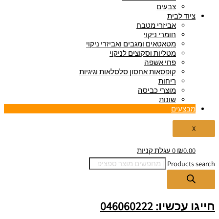
צבעים
ציוד לבית
אביזרי מטבח
חומרי ניקוי
מטאטאים ומגבים ואביזרי ניקוי
מטליות וסקוצים לניקוי
פחי אשפה
קופסאות אחסון סלסלאות וגיגיות
ריחות
מוצרי כביסה
שונות
מבצעים
X
0.00
₪
0
עגלת קניות
Products search
חייגו עכשיו: 046060222