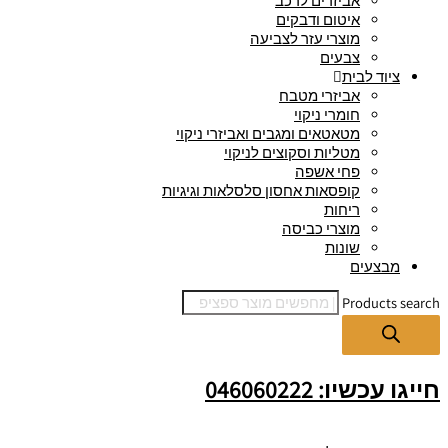
אביזרים לרכב
איטום ודבקים
מוצרי עזר לצביעה
צבעים
ציוד לבית
אביזרי מטבח
חומרי ניקוי
מטאטאים ומגבים ואביזרי ניקוי
מטליות וסקוצים לניקוי
פחי אשפה
קופסאות אחסון סלסלאות וגיגיות
ריחות
מוצרי כביסה
שונות
מבצעים
Products search
חייגו עכשיו: 046060222