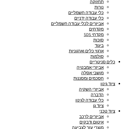
תחזוקה
נורות
כלי עבודה חשמליים
כלי עבודה ידניים
אביזרים לכלי עבודה חשמליים
מקדחים
מקדחי SDS
סוכות
ביגוד
ארגזי כלים וארגוניות
סולמות
כלים סניטריים
אביזרי אמבטיה
מושבי אסלה
חסכמים ומסננות
ציוד גינון
אביזרי השקיה
הדברה
כלי עבודה לגינון
ציוד גן
ציוד טכני
אביזרים לרכב
איטום ודבקים
מוצרי עזר לצביעה