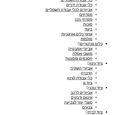
כלי עבודה ידניים
אביזרים לכלי עבודה חשמליים
מקדחים
מקדחי SDS
סוכות
ביגוד
ארגזי כלים וארגוניות
סולמות
כלים סניטריים
אביזרי אמבטיה
מושבי אסלה
חסכמים ומסננות
ציוד גינון
אביזרי השקיה
הדברה
כלי עבודה לגינון
ציוד גן
ציוד טכני
אביזרים לרכב
איטום ודבקים
מוצרי עזר לצביעה
צבעים
ציוד לבית