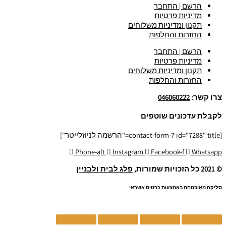
הרשם | התחבר
מדיניות פרטיות
תקנון ומדיניות משלוחים
החזרות והחלפות
הרשם | התחבר
מדיניות פרטיות
תקנון ומדיניות משלוחים
החזרות והחלפות
צרו קשר:
046060222
לקבלת עדכונים שוטפים
[contact-form-7 id="7288" title="הרשמה לניוזלייטר"]
Phone-alt
Instagram
Facebook-f
Whatsapp
© 2021 כל הזכויות שמורות,
פלג לבית ולבניין
סליקה מאובטחת באמצעות כרטיס אשראי