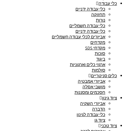
כלי עבודה
כלי עבודה ידניים
תחזוקה
נורות
כלי עבודה חשמליים
כלי עבודה ידניים
אביזרים לכלי עבודה חשמליים
מקדחים
מקדחי SDS
סוכות
ביגוד
ארגזי כלים וארגוניות
סולמות
כלים סניטריים
אביזרי אמבטיה
מושבי אסלה
חסכמים ומסננות
ציוד גינון
אביזרי השקיה
הדברה
כלי עבודה לגינון
ציוד גן
ציוד טכני