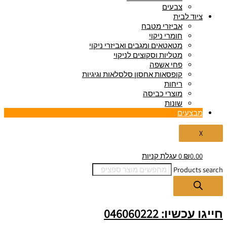
צבעים
ציוד לבית
אביזרי מטבח
חומרי ניקוי
מטאטאים ומגבים ואביזרי ניקוי
מטליות וסקוצים לניקוי
פחי אשפה
קופסאות אחסון סלסלאות וגיגיות
ריחות
מוצרי כביסה
שונות
מבצעים
X
0.00
₪
0
עגלת קניות
Products search
חייגו עכשיו: 046060222