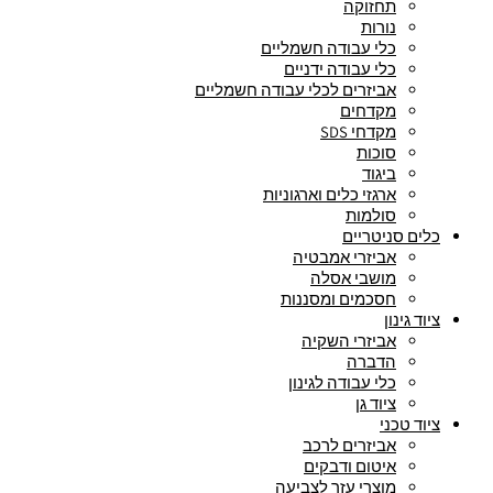
תחזוקה
נורות
כלי עבודה חשמליים
כלי עבודה ידניים
אביזרים לכלי עבודה חשמליים
מקדחים
מקדחי SDS
סוכות
ביגוד
ארגזי כלים וארגוניות
סולמות
כלים סניטריים
אביזרי אמבטיה
מושבי אסלה
חסכמים ומסננות
ציוד גינון
אביזרי השקיה
הדברה
כלי עבודה לגינון
ציוד גן
ציוד טכני
אביזרים לרכב
איטום ודבקים
מוצרי עזר לצביעה