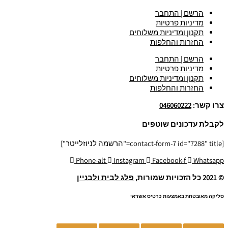
הרשם | התחבר
מדיניות פרטיות
תקנון ומדיניות משלוחים
החזרות והחלפות
הרשם | התחבר
מדיניות פרטיות
תקנון ומדיניות משלוחים
החזרות והחלפות
צרו קשר:
046060222
לקבלת עדכונים שוטפים
[contact-form-7 id="7288" title="הרשמה לניוזלייטר"]
Phone-alt
Instagram
Facebook-f
Whatsapp
© 2021 כל הזכויות שמורות,
פלג לבית ולבניין
סליקה מאובטחת באמצעות כרטיס אשראי