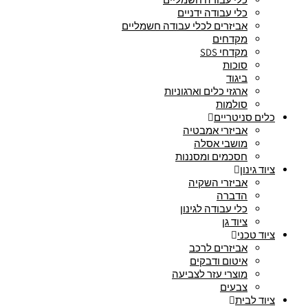
כלי עבודה ידניים
אביזרים לכלי עבודה חשמליים
מקדחים
מקדחי SDS
סוכות
ביגוד
ארגזי כלים וארגוניות
סולמות
כלים סניטריים
אביזרי אמבטיה
מושבי אסלה
חסכמים ומסננות
ציוד גינון
אביזרי השקיה
הדברה
כלי עבודה לגינון
ציוד גן
ציוד טכני
אביזרים לרכב
איטום ודבקים
מוצרי עזר לצביעה
צבעים
ציוד לבית