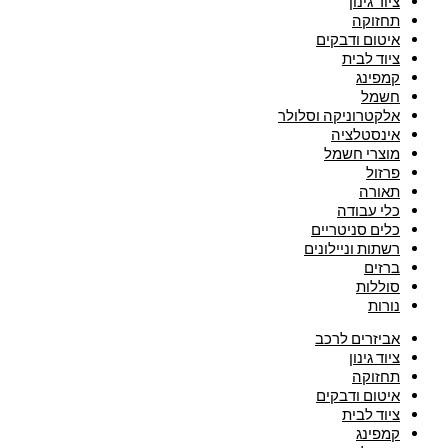
ציוד גינון
תחזוקה
איטום ודבקים
ציוד לבית
קמפינג
חשמל
אלקטרוניקה וסלולר
אינסטלציה
מוצרי חשמל
פרזול
תאורה
כלי עבודה
כלים סניטריים
רשתות וניילונים
ברזים
סוללות
נורות
אביזרים לרכב
ציוד גינון
תחזוקה
איטום ודבקים
ציוד לבית
קמפינג