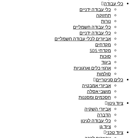
כלי עבודה
כלי עבודה ידניים
תחזוקה
נורות
כלי עבודה חשמליים
כלי עבודה ידניים
אביזרים לכלי עבודה חשמליים
מקדחים
מקדחי SDS
סוכות
ביגוד
ארגזי כלים וארגוניות
סולמות
כלים סניטריים
אביזרי אמבטיה
מושבי אסלה
חסכמים ומסננות
ציוד גינון
אביזרי השקיה
הדברה
כלי עבודה לגינון
ציוד גן
ציוד טכני