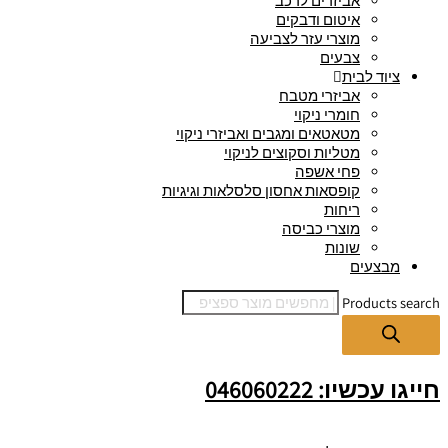
אביזרים לרכב
איטום ודבקים
מוצרי עזר לצביעה
צבעים
ציוד לבית
אביזרי מטבח
חומרי ניקוי
מטאטאים ומגבים ואביזרי ניקוי
מטליות וסקוצים לניקוי
פחי אשפה
קופסאות אחסון סלסלאות וגיגיות
ריחות
מוצרי כביסה
שונות
מבצעים
Products search
חייגו עכשיו: 046060222