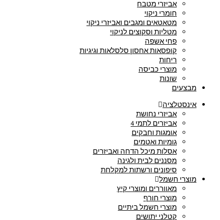
אביזרי מטבח
חומרי ניקוי
מטאטאים ומגבים ואביזרי ניקוי
מטליות וסקוצים לניקוי
פחי אשפה
קופסאות אחסון סלסלאות וגיגיות
ריחות
מוצרי כביסה
שונות
מבצעים
אינסטלציה
אביזרי נחושת
אביזרים לתמי 4
אומגות וחבקים
גומיות ואטמים
אסלות מיכל הדחה ואביזרים
מסננים לבית ולגינה
סיפונים ורשתות למקלחת
מוצרי חשמל
מאווררים ומוצרי קיץ
מוצרי חורף
מוצרי חשמל ביתיים
קטלני יתושים