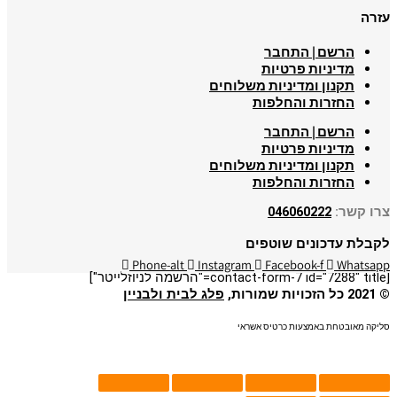
עזרה
הרשם | התחבר
מדיניות פרטיות
תקנון ומדיניות משלוחים
החזרות והחלפות
הרשם | התחבר
מדיניות פרטיות
תקנון ומדיניות משלוחים
החזרות והחלפות
צרו קשר:
046060222
לקבלת עדכונים שוטפים
Phone-alt
Instagram
Facebook-f
Whatsapp
[contact-form-7 id="7288" title="הרשמה לניוזלייטר"]
© 2021 כל הזכויות שמורות,
פלג לבית ולבניין
סליקה מאובטחת באמצעות כרטיס אשראי