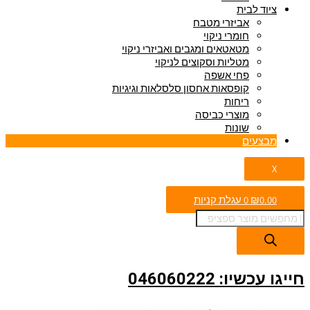
ציוד לבית
אביזרי מטבח
חומרי ניקוי
מטאטאים ומגבים ואביזרי ניקוי
מטליות וסקוצים לניקוי
פחי אשפה
קופסאות אחסון סלסלאות וגיגיות
ריחות
מוצרי כביסה
שונות
מבצעים
X
0.00
₪
0
עגלת קניות
חייגו עכשיו: 046060222