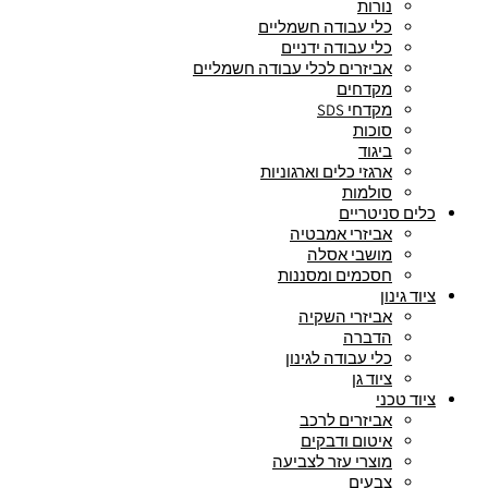
נורות
כלי עבודה חשמליים
כלי עבודה ידניים
אביזרים לכלי עבודה חשמליים
מקדחים
מקדחי SDS
סוכות
ביגוד
ארגזי כלים וארגוניות
סולמות
כלים סניטריים
אביזרי אמבטיה
מושבי אסלה
חסכמים ומסננות
ציוד גינון
אביזרי השקיה
הדברה
כלי עבודה לגינון
ציוד גן
ציוד טכני
אביזרים לרכב
איטום ודבקים
מוצרי עזר לצביעה
צבעים