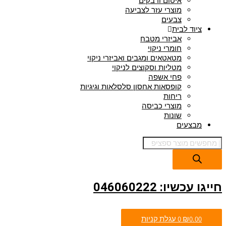
איטום ודבקים
מוצרי עזר לצביעה
צבעים
ציוד לבית
אביזרי מטבח
חומרי ניקוי
מטאטאים ומגבים ואביזרי ניקוי
מטליות וסקוצים לניקוי
פחי אשפה
קופסאות אחסון סלסלאות וגיגיות
ריחות
מוצרי כביסה
שונות
מבצעים
חייגו עכשיו: 046060222
0.00
₪
0
עגלת קניות