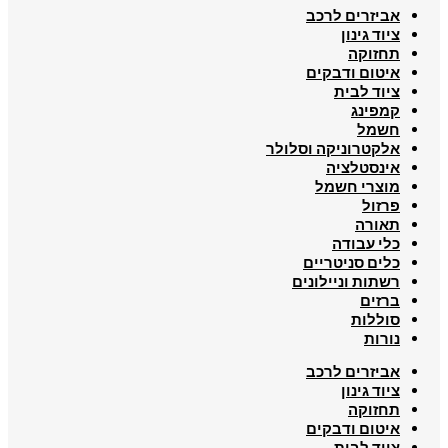
אביזרים לרכב
ציוד גינון
תחזוקה
איטום ודבקים
ציוד לבית
קמפינג
חשמל
אלקטרוניקה וסלולר
אינסטלציה
מוצרי חשמל
פרזול
תאורה
כלי עבודה
כלים סניטריים
רשתות וניילונים
ברזים
סוללות
נורות
אביזרים לרכב
ציוד גינון
תחזוקה
איטום ודבקים
ציוד לבית