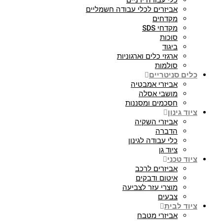
כלי עבודה ידניים
אביזרים לכלי עבודה חשמליים
מקדחים
מקדחי SDS
סוכות
ביגוד
ארגזי כלים וארגוניות
סולמות
כלים סניטריים
אביזרי אמבטיה
מושבי אסלה
חסכמים ומסננות
ציוד גינון
אביזרי השקיה
הדברה
כלי עבודה לגינון
ציוד גן
ציוד טכני
אביזרים לרכב
איטום ודבקים
מוצרי עזר לצביעה
צבעים
ציוד לבית
אביזרי מטבח