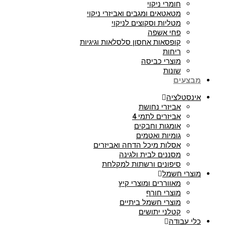
חומרי ניקוי
מטאטאים ומגבים ואביזרי ניקוי
מטליות וסקוצים לניקוי
פחי אשפה
קופסאות אחסון סלסלאות וגיגיות
ריחות
מוצרי כביסה
שונות
מבצעים
אינסטלציה
אביזרי נחושת
אביזרים לתמי 4
אומגות וחבקים
גומיות ואטמים
אסלות מיכל הדחה ואביזרים
מסננים לבית ולגינה
סיפונים ורשתות למקלחת
מוצרי חשמל
מאווררים ומוצרי קיץ
מוצרי חורף
מוצרי חשמל ביתיים
קטלני יתושים
כלי עבודה