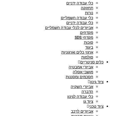
כלי עבודה ידניים
תחזוקה
נורות
כלי עבודה חשמליים
כלי עבודה ידניים
אביזרים לכלי עבודה חשמליים
מקדחים
מקדחי SDS
סוכות
ביגוד
ארגזי כלים וארגוניות
סולמות
כלים סניטריים
אביזרי אמבטיה
מושבי אסלה
חסכמים ומסננות
ציוד גינון
אביזרי השקיה
הדברה
כלי עבודה לגינון
ציוד גן
ציוד טכני
אביזרים לרכב