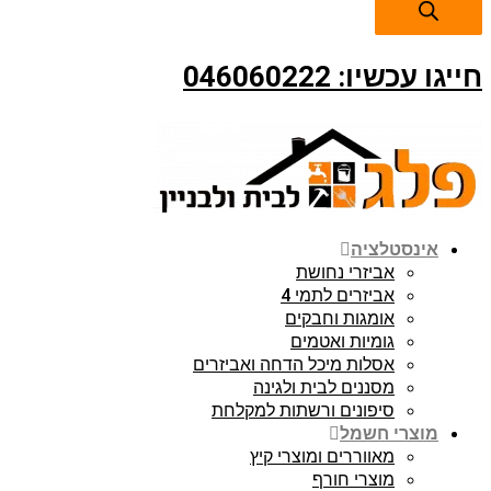
חייגו עכשיו: 046060222
אינסטלציה
אביזרי נחושת
אביזרים לתמי 4
אומגות וחבקים
גומיות ואטמים
אסלות מיכל הדחה ואביזרים
מסננים לבית ולגינה
סיפונים ורשתות למקלחת
מוצרי חשמל
מאווררים ומוצרי קיץ
מוצרי חורף