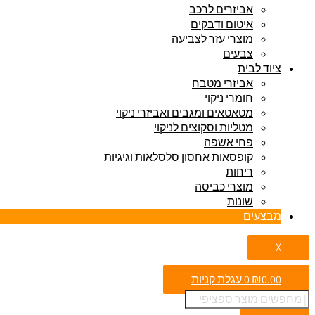
אביזרים לרכב
איטום ודבקים
מוצרי עזר לצביעה
צבעים
ציוד לבית
אביזרי מטבח
חומרי ניקוי
מטאטאים ומגבים ואביזרי ניקוי
מטליות וסקוצים לניקוי
פחי אשפה
קופסאות אחסון סלסלאות וגיגיות
ריחות
מוצרי כביסה
שונות
מבצעים
X
0.00
₪
0
עגלת קניות