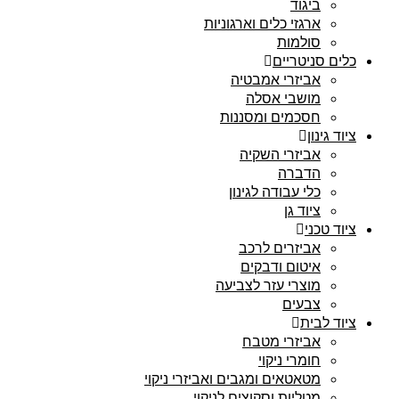
ביגוד
ארגזי כלים וארגוניות
סולמות
כלים סניטריים
אביזרי אמבטיה
מושבי אסלה
חסכמים ומסננות
ציוד גינון
אביזרי השקיה
הדברה
כלי עבודה לגינון
ציוד גן
ציוד טכני
אביזרים לרכב
איטום ודבקים
מוצרי עזר לצביעה
צבעים
ציוד לבית
אביזרי מטבח
חומרי ניקוי
מטאטאים ומגבים ואביזרי ניקוי
מטליות וסקוצים לניקוי