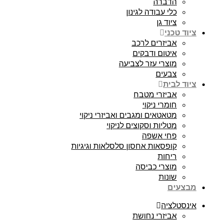
הדברה
כלי עבודה לגינון
ציוד גן
ציוד טכני
אביזרים לרכב
איטום ודבקים
מוצרי עזר לצביעה
צבעים
ציוד לבית
אביזרי מטבח
חומרי ניקוי
מטאטאים ומגבים ואביזרי ניקוי
מטליות וסקוצים לניקוי
פחי אשפה
קופסאות אחסון סלסלאות וגיגיות
ריחות
מוצרי כביסה
שונות
מבצעים
אינסטלציה
אביזרי נחושת