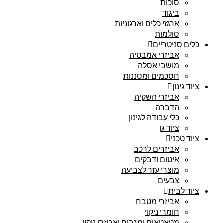
סוכות
ביגוד
ארגזי כלים וארגוניות
סולמות
כלים סניטריים
אביזרי אמבטיה
מושבי אסלה
חסכמים ומסננות
ציוד גינון
אביזרי השקיה
הדברה
כלי עבודה לגינון
ציוד גן
ציוד טכני
אביזרים לרכב
איטום ודבקים
מוצרי עזר לצביעה
צבעים
ציוד לבית
אביזרי מטבח
חומרי ניקוי
מטאטאים ומגבים ואביזרי ניקוי