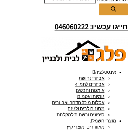
חייגו עכשיו: 046060222
אינסטלציה
אביזרי נחושת
אביזרים לתמי 4
אומגות וחבקים
גומיות ואטמים
אסלות מיכל הדחה ואביזרים
מסננים לבית ולגינה
סיפונים ורשתות למקלחת
מוצרי חשמל
מאווררים ומוצרי קיץ