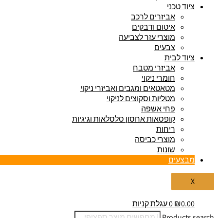
ציוד טכני
אביזרים לרכב
איטום ודבקים
מוצרי עזר לצביעה
צבעים
ציוד לבית
אביזרי מטבח
חומרי ניקוי
מטאטאים ומגבים ואביזרי ניקוי
מטליות וסקוצים לניקוי
פחי אשפה
קופסאות אחסון סלסלאות וגיגיות
ריחות
מוצרי כביסה
שונות
מבצעים
X
0.00
₪
0
עגלת קניות
Products search