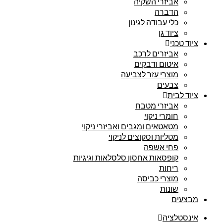
אביזרי השקיה
הדברה
כלי עבודה לגינון
ציוד גן
ציוד טכני
אביזרים לרכב
איטום ודבקים
מוצרי עזר לצביעה
צבעים
ציוד לבית
אביזרי מטבח
חומרי ניקוי
מטאטאים ומגבים ואביזרי ניקוי
מטליות וסקוצים לניקוי
פחי אשפה
קופסאות אחסון סלסלאות וגיגיות
ריחות
מוצרי כביסה
שונות
מבצעים
אינסטלציה