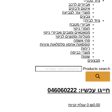
ציוד טכני
אביזרים לרכב
איטום ודבקים
מוצרי עזר לצביעה
צבעים
ציוד לבית
אביזרי מטבח
חומרי ניקוי
מטאטאים ומגבים ואביזרי ניקוי
מטליות וסקוצים לניקוי
פחי אשפה
קופסאות אחסון סלסלאות וגיגיות
ריחות
מוצרי כביסה
שונות
מבצעים
Products search
חייגו עכשיו: 046060222
0.00
₪
0
עגלת קניות