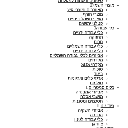
סיפונים ורשתות למקלחת
מוצרי חשמל
מאווררים ומוצרי קיץ
מוצרי חורף
מוצרי חשמל ביתיים
קטלני יתושים
כלי עבודה
כלי עבודה ידניים
תחזוקה
נורות
כלי עבודה חשמליים
כלי עבודה ידניים
אביזרים לכלי עבודה חשמליים
מקדחים
מקדחי SDS
סוכות
ביגוד
ארגזי כלים וארגוניות
סולמות
כלים סניטריים
אביזרי אמבטיה
מושבי אסלה
חסכמים ומסננות
ציוד גינון
אביזרי השקיה
הדברה
כלי עבודה לגינון
ציוד גן