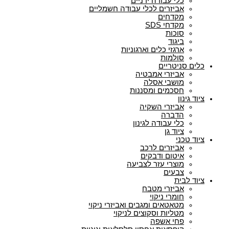
כלי עבודה ידניים
אביזרים לכלי עבודה חשמליים
מקדחים
מקדחי SDS
סוכות
ביגוד
ארגזי כלים וארגוניות
סולמות
כלים סניטריים
אביזרי אמבטיה
מושבי אסלה
חסכמים ומסננות
ציוד גינון
אביזרי השקיה
הדברה
כלי עבודה לגינון
ציוד גן
ציוד טכני
אביזרים לרכב
איטום ודבקים
מוצרי עזר לצביעה
צבעים
ציוד לבית
אביזרי מטבח
חומרי ניקוי
מטאטאים ומגבים ואביזרי ניקוי
מטליות וסקוצים לניקוי
פחי אשפה