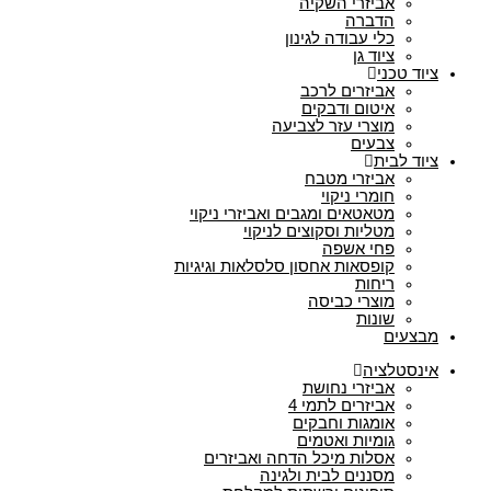
אביזרי השקיה
הדברה
כלי עבודה לגינון
ציוד גן
ציוד טכני
אביזרים לרכב
איטום ודבקים
מוצרי עזר לצביעה
צבעים
ציוד לבית
אביזרי מטבח
חומרי ניקוי
מטאטאים ומגבים ואביזרי ניקוי
מטליות וסקוצים לניקוי
פחי אשפה
קופסאות אחסון סלסלאות וגיגיות
ריחות
מוצרי כביסה
שונות
מבצעים
אינסטלציה
אביזרי נחושת
אביזרים לתמי 4
אומגות וחבקים
גומיות ואטמים
אסלות מיכל הדחה ואביזרים
מסננים לבית ולגינה