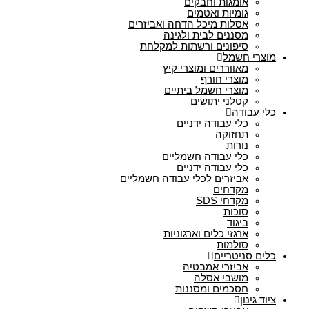
אומגות וחבקים
גומיות ואטמים
אסלות מיכל הדחה ואביזרים
מסננים לבית ולגינה
סיפונים ורשתות למקלחת
מוצרי חשמל
מאווררים ומוצרי קיץ
מוצרי חורף
מוצרי חשמל ביתיים
קטלני יתושים
כלי עבודה
כלי עבודה ידניים
תחזוקה
נורות
כלי עבודה חשמליים
כלי עבודה ידניים
אביזרים לכלי עבודה חשמליים
מקדחים
מקדחי SDS
סוכות
ביגוד
ארגזי כלים וארגוניות
סולמות
כלים סניטריים
אביזרי אמבטיה
מושבי אסלה
חסכמים ומסננות
ציוד גינון