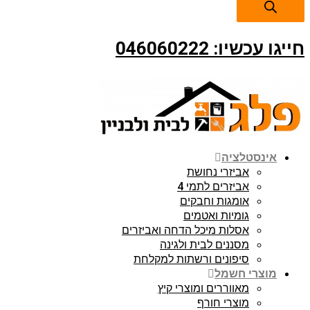
חייגו עכשיו: 046060222
אינסטלציה
אביזרי נחושת
אביזרים לתמי 4
אומגות וחבקים
גומיות ואטמים
אסלות מיכל הדחה ואביזרים
מסננים לבית ולגינה
סיפונים ורשתות למקלחת
מוצרי חשמל
מאווררים ומוצרי קיץ
מוצרי חורף