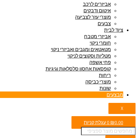
אביזרים לרכב
איטום ודבקים
מוצרי עזר לצביעה
צבעים
ציוד לבית
אביזרי מטבח
חומרי ניקוי
מטאטאים ומגבים ואביזרי ניקוי
מטליות וסקוצים לניקוי
פחי אשפה
קופסאות אחסון סלסלאות וגיגיות
ריחות
מוצרי כביסה
שונות
מבצעים
X
0.00
₪
0
עגלת קניות