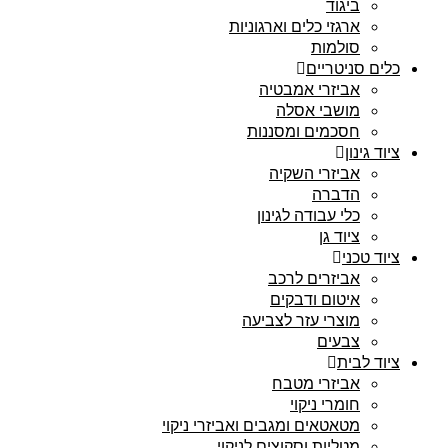
ביגוד
ארגזי כלים וארגוניות
סולמות
כלים סניטריים
אביזרי אמבטיה
מושבי אסלה
חסכמים ומסננות
ציוד גינון
אביזרי השקיה
הדברה
כלי עבודה לגינון
ציוד גן
ציוד טכני
אביזרים לרכב
איטום ודבקים
מוצרי עזר לצביעה
צבעים
ציוד לבית
אביזרי מטבח
חומרי ניקוי
מטאטאים ומגבים ואביזרי ניקוי
מטליות וסקוצים לניקוי