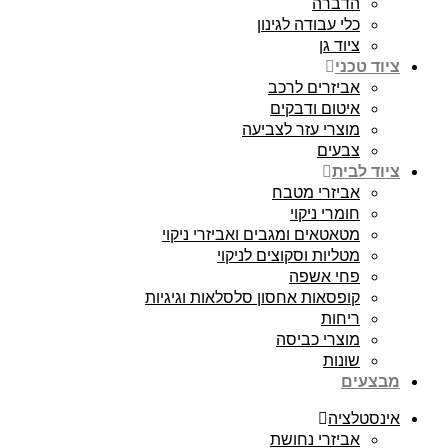
הדברה
כלי עבודה לגינון
ציוד גן
ציוד טכני
אביזרים לרכב
איטום ודבקים
מוצרי עזר לצביעה
צבעים
ציוד לבית
אביזרי מטבח
חומרי ניקוי
מטאטאים ומגבים ואביזרי ניקוי
מטליות וסקוצים לניקוי
פחי אשפה
קופסאות אחסון סלסלאות וגיגיות
ריחות
מוצרי כביסה
שונות
מבצעים
אינסטלציה
אביזרי נחושת