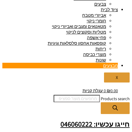
צבעים
ציוד לבית
אביזרי מטבח
חומרי ניקוי
מטאטאים ומגבים ואביזרי ניקוי
מטליות וסקוצים לניקוי
פחי אשפה
קופסאות אחסון סלסלאות וגיגיות
ריחות
מוצרי כביסה
שונות
מבצעים
X
0.00
₪
0
עגלת קניות
Products search
חייגו עכשיו: 046060222