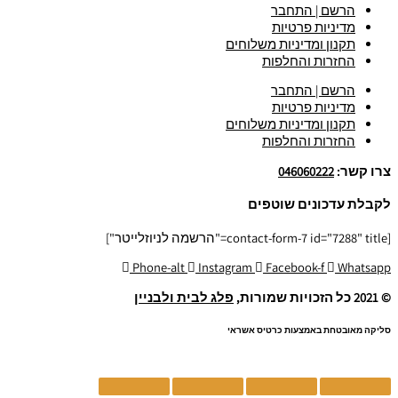
הרשם | התחבר
מדיניות פרטיות
תקנון ומדיניות משלוחים
החזרות והחלפות
הרשם | התחבר
מדיניות פרטיות
תקנון ומדיניות משלוחים
החזרות והחלפות
צרו קשר:
046060222
לקבלת עדכונים שוטפים
[contact-form-7 id="7288" title="הרשמה לניוזלייטר"]
Phone-alt
Instagram
Facebook-f
Whatsapp
© 2021 כל הזכויות שמורות,
פלג לבית ולבניין
סליקה מאובטחת באמצעות כרטיס אשראי