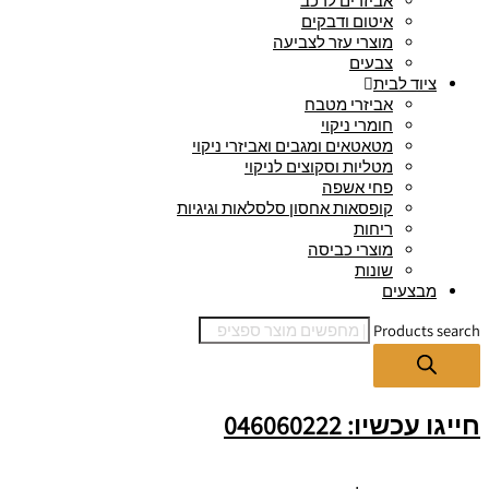
אביזרים לרכב
איטום ודבקים
מוצרי עזר לצביעה
צבעים
ציוד לבית
אביזרי מטבח
חומרי ניקוי
מטאטאים ומגבים ואביזרי ניקוי
מטליות וסקוצים לניקוי
פחי אשפה
קופסאות אחסון סלסלאות וגיגיות
ריחות
מוצרי כביסה
שונות
מבצעים
Products search
חייגו עכשיו: 046060222