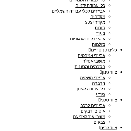
כלי עבודה ידניים
אביזרים לכלי עבודה חשמליים
מקדחים
מקדחי SDS
סוכות
ביגוד
ארגזי כלים וארגוניות
סולמות
כלים סניטריים
אביזרי אמבטיה
מושבי אסלה
חסכמים ומסננות
ציוד גינון
אביזרי השקיה
הדברה
כלי עבודה לגינון
ציוד גן
ציוד טכני
אביזרים לרכב
איטום ודבקים
מוצרי עזר לצביעה
צבעים
ציוד לבית