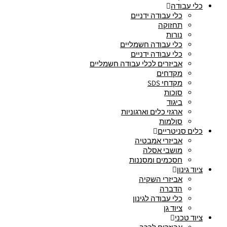
כלי עבודה
כלי עבודה ידניים
תחזוקה
נורות
כלי עבודה חשמליים
כלי עבודה ידניים
אביזרים לכלי עבודה חשמליים
מקדחים
מקדחי SDS
סוכות
ביגוד
ארגזי כלים וארגוניות
סולמות
כלים סניטריים
אביזרי אמבטיה
מושבי אסלה
חסכמים ומסננות
ציוד גינון
אביזרי השקיה
הדברה
כלי עבודה לגינון
ציוד גן
ציוד טכני