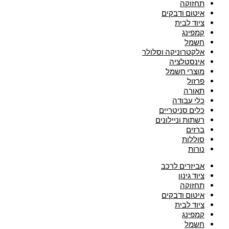
תחזוקה
איטום ודבקים
ציוד לבית
קמפינג
חשמל
אלקטרוניקה וסלולר
אינסטלציה
מוצרי חשמל
פרזול
תאורה
כלי עבודה
כלים סניטריים
רשתות וניילונים
ברזים
סוללות
נורות
אביזרים לרכב
ציוד גינון
תחזוקה
איטום ודבקים
ציוד לבית
קמפינג
חשמל