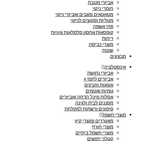
אביזרי מטבח
חומרי ניקוי
מטאטאים ומגבים ואביזרי ניקוי
מטליות וסקוצים לניקוי
פחי אשפה
קופסאות אחסון סלסלאות וגיגיות
ריחות
מוצרי כביסה
שונות
מבצעים
אינסטלציה
אביזרי נחושת
אביזרים לתמי 4
אומגות וחבקים
גומיות ואטמים
אסלות מיכל הדחה ואביזרים
מסננים לבית ולגינה
סיפונים ורשתות למקלחת
מוצרי חשמל
מאווררים ומוצרי קיץ
מוצרי חורף
מוצרי חשמל ביתיים
קטלני יתושים