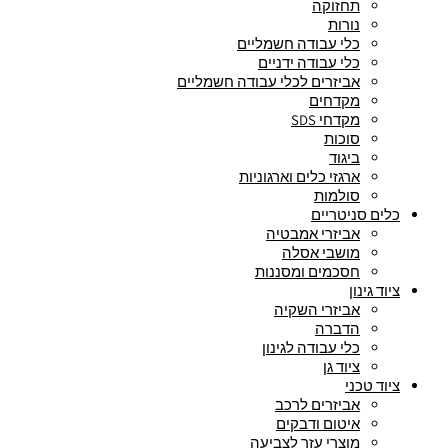
תחזוקה
נורות
כלי עבודה חשמליים
כלי עבודה ידניים
אביזרים לכלי עבודה חשמליים
מקדחים
מקדחי SDS
סוכות
ביגוד
ארגזי כלים וארגוניות
סולמות
כלים סניטריים
אביזרי אמבטיה
מושבי אסלה
חסכמים ומסננות
ציוד גינון
אביזרי השקיה
הדברה
כלי עבודה לגינון
ציוד גן
ציוד טכני
אביזרים לרכב
איטום ודבקים
מוצרי עזר לצביעה