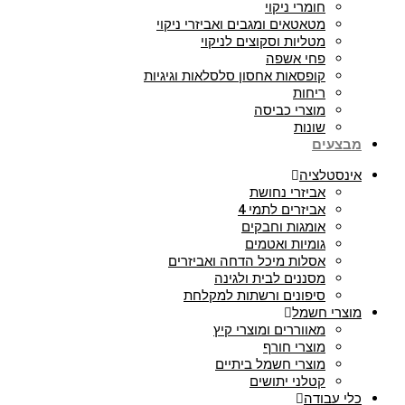
חומרי ניקוי
מטאטאים ומגבים ואביזרי ניקוי
מטליות וסקוצים לניקוי
פחי אשפה
קופסאות אחסון סלסלאות וגיגיות
ריחות
מוצרי כביסה
שונות
מבצעים
אינסטלציה
אביזרי נחושת
אביזרים לתמי 4
אומגות וחבקים
גומיות ואטמים
אסלות מיכל הדחה ואביזרים
מסננים לבית ולגינה
סיפונים ורשתות למקלחת
מוצרי חשמל
מאווררים ומוצרי קיץ
מוצרי חורף
מוצרי חשמל ביתיים
קטלני יתושים
כלי עבודה