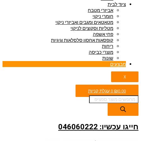
ציוד לבית
אביזרי מטבח
חומרי ניקוי
מטאטאים ומגבים ואביזרי ניקוי
מטליות וסקוצים לניקוי
פחי אשפה
קופסאות אחסון סלסלאות וגיגיות
ריחות
מוצרי כביסה
שונות
מבצעים
X
0.00
₪
0
עגלת קניות
חייגו עכשיו: 046060222