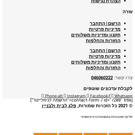
הצהרת נגישות
עזרה
הרשם | התחבר
מדיניות פרטיות
תקנון ומדיניות משלוחים
החזרות והחלפות
הרשם | התחבר
מדיניות פרטיות
תקנון ומדיניות משלוחים
החזרות והחלפות
צרו קשר:
046060222
לקבלת עדכונים שוטפים
Phone-alt
Instagram
Facebook-f
Whatsapp
[contact-form-7 id="7288" title="הרשמה לניוזלייטר"]
© 2021 כל הזכויות שמורות,
פלג לבית ולבניין
סליקה מאובטחת באמצעות כרטיס אשראי