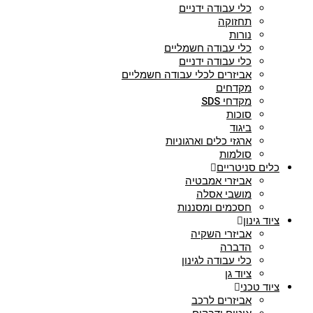
כלי עבודה ידניים
תחזוקה
נורות
כלי עבודה חשמליים
כלי עבודה ידניים
אביזרים לכלי עבודה חשמליים
מקדחים
מקדחי SDS
סוכות
ביגוד
ארגזי כלים וארגוניות
סולמות
כלים סניטריים
אביזרי אמבטיה
מושבי אסלה
חסכמים ומסננות
ציוד גינון
אביזרי השקיה
הדברה
כלי עבודה לגינון
ציוד גן
ציוד טכני
אביזרים לרכב