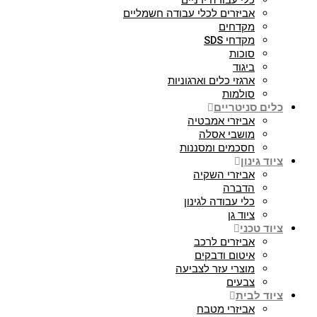
כלי עבודה ידניים
אביזרים לכלי עבודה חשמליים
מקדחים
מקדחי SDS
סוכות
ביגוד
ארגזי כלים וארגוניות
סולמות
כלים סניטריים
אביזרי אמבטיה
מושבי אסלה
חסכמים ומסננות
ציוד גינון
אביזרי השקיה
הדברה
כלי עבודה לגינון
ציוד גן
ציוד טכני
אביזרים לרכב
איטום ודבקים
מוצרי עזר לצביעה
צבעים
ציוד לבית
אביזרי מטבח