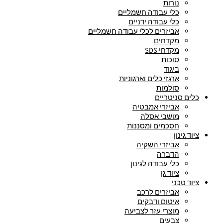
נורות
כלי עבודה חשמליים
כלי עבודה ידניים
אביזרים לכלי עבודה חשמליים
מקדחים
מקדחי SDS
סוכות
ביגוד
ארגזי כלים וארגוניות
סולמות
כלים סניטריים
אביזרי אמבטיה
מושבי אסלה
חסכמים ומסננות
ציוד גינון
אביזרי השקיה
הדברה
כלי עבודה לגינון
ציוד גן
ציוד טכני
אביזרים לרכב
איטום ודבקים
מוצרי עזר לצביעה
צבעים