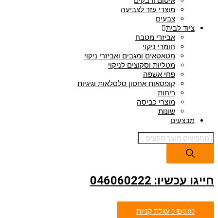
איטום ודבקים
מוצרי עזר לצביעה
צבעים
ציוד לבית
אביזרי מטבח
חומרי ניקוי
מטאטאים ומגבים ואביזרי ניקוי
מטליות וסקוצים לניקוי
פחי אשפה
קופסאות אחסון סלסלאות וגיגיות
ריחות
מוצרי כביסה
שונות
מבצעים
חייגו עכשיו: 046060222
0.00
₪
0
עגלת קניות