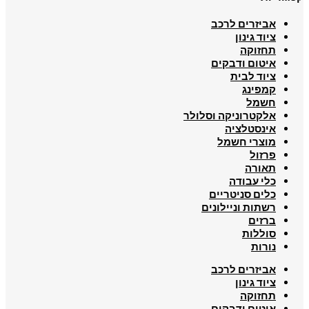
אביזרים לרכב
ציוד גינון
תחזוקה
איטום ודבקים
ציוד לבית
קמפינג
חשמל
אלקטרוניקה וסלולר
אינסטלציה
מוצרי חשמל
פרזול
תאורה
כלי עבודה
כלים סניטריים
רשתות וניילונים
ברזים
סוללות
נורות
אביזרים לרכב
ציוד גינון
תחזוקה
איטום ודבקים