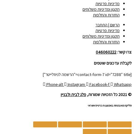
מדיניות פרטיות
תקנון ומדיניות משלוחים
החזרות והחלפות
הרשם | התחבר
מדיניות פרטיות
תקנון ומדיניות משלוחים
החזרות והחלפות
צרו קשר:
046060222
לקבלת עדכונים שוטפים
[contact-form-7 id="7288" title="הרשמה לניוזלייטר"]
Phone-alt
Instagram
Facebook-f
Whatsapp
© 2021 כל הזכויות שמורות,
פלג לבית ולבניין
סליקה מאובטחת באמצעות כרטיס אשראי