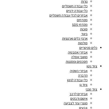
נורות
כלי עבודה חשמליים
כלי עבודה ידניים
אביזרים לכלי עבודה חשמליים
מקדחים
מקדחי SDS
סוכות
ביגוד
ארגזי כלים וארגוניות
סולמות
כלים סניטריים
אביזרי אמבטיה
מושבי אסלה
חסכמים ומסננות
ציוד גינון
אביזרי השקיה
הדברה
כלי עבודה לגינון
ציוד גן
ציוד טכני
אביזרים לרכב
איטום ודבקים
מוצרי עזר לצביעה
צבעים