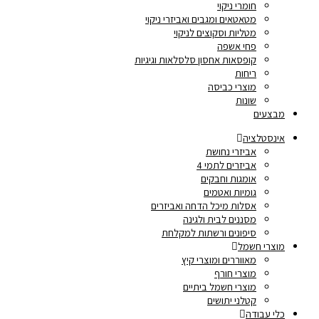
חומרי ניקוי
מטאטאים ומגבים ואביזרי ניקוי
מטליות וסקוצים לניקוי
פחי אשפה
קופסאות אחסון סלסלאות וגיגיות
ריחות
מוצרי כביסה
שונות
מבצעים
אינסטלציה
אביזרי נחושת
אביזרים לתמי 4
אומגות וחבקים
גומיות ואטמים
אסלות מיכל הדחה ואביזרים
מסננים לבית ולגינה
סיפונים ורשתות למקלחת
מוצרי חשמל
מאווררים ומוצרי קיץ
מוצרי חורף
מוצרי חשמל ביתיים
קטלני יתושים
כלי עבודה