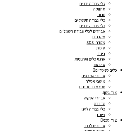
כלי עבודה ידניים
תחזוקה
נורות
כלי עבודה חשמליים
כלי עבודה ידניים
אביזרים לכלי עבודה חשמליים
מקדחים
מקדחי SDS
סוכות
ביגוד
ארגזי כלים וארגוניות
סולמות
כלים סניטריים
אביזרי אמבטיה
מושבי אסלה
חסכמים ומסננות
ציוד גינון
אביזרי השקיה
הדברה
כלי עבודה לגינון
ציוד גן
ציוד טכני
אביזרים לרכב