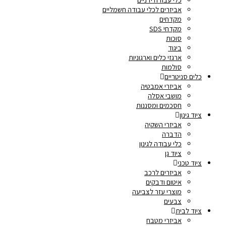
אביזרים לכלי עבודה חשמליים
מקדחים
מקדחי SDS
סוכות
ביגוד
ארגזי כלים וארגוניות
סולמות
כלים סניטריים
אביזרי אמבטיה
מושבי אסלה
חסכמים ומסננות
ציוד גינון
אביזרי השקיה
הדברה
כלי עבודה לגינון
ציוד גן
ציוד טכני
אביזרים לרכב
איטום ודבקים
מוצרי עזר לצביעה
צבעים
ציוד לבית
אביזרי מטבח