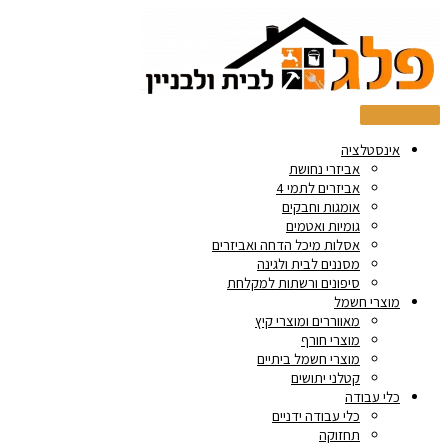
דילוג
Products
Products
לתוכן
search
search
אינסטלציה
אביזרי נחושת
אביזרים לתמי 4
אומגות וחבקים
גומיות ואטמים
אסלות מיכל הדחה ואביזרים
מסננים לבית ולגינה
סיפונים ורשתות למקלחת
מוצרי חשמל
מאווררים ומוצרי קיץ
מוצרי חורף
מוצרי חשמל ביתיים
קטלני יתושים
כלי עבודה
כלי עבודה ידניים
תחזוקה