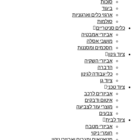
סוכות
ביגוד
ארגזי כלים וארגוניות
סולמות
כלים סניטריים
אביזרי אמבטיה
מושבי אסלה
חסכמים ומסננות
ציוד גינון
אביזרי השקיה
הדברה
כלי עבודה לגינון
ציוד גן
ציוד טכני
אביזרים לרכב
איטום ודבקים
מוצרי עזר לצביעה
צבעים
ציוד לבית
אביזרי מטבח
חומרי ניקוי
מטאטאים ומגבים ואביזרי ניקוי