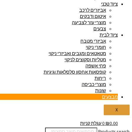
ציוד טכני
אביזרים לרכב
איטום ודבקים
מוצרי עזר לצביעה
צבעים
ציוד לבית
אביזרי מטבח
חומרי ניקוי
מטאטאים ומגבים ואביזרי ניקוי
מטליות וסקוצים לניקוי
פחי אשפה
קופסאות אחסון סלסלאות וגיגיות
ריחות
מוצרי כביסה
שונות
מבצעים
X
0.00
₪
0
עגלת קניות
Products search