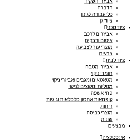
אביזרי השקיה
הדברה
כלי עבודה לגינון
ציוד גן
ציוד טכני
אביזרים לרכב
איטום ודבקים
מוצרי עזר לצביעה
צבעים
ציוד לבית
אביזרי מטבח
חומרי ניקוי
מטאטאים ומגבים ואביזרי ניקוי
מטליות וסקוצים לניקוי
פחי אשפה
קופסאות אחסון סלסלאות וגיגיות
ריחות
מוצרי כביסה
שונות
מבצעים
אינסטלציה