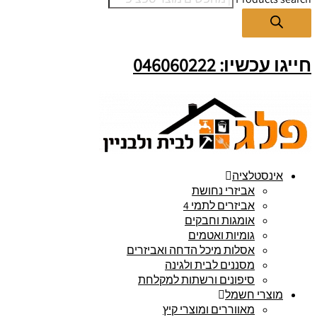
חייגו עכשיו: 046060222
אינסטלציה
אביזרי נחושת
אביזרים לתמי 4
אומגות וחבקים
גומיות ואטמים
אסלות מיכל הדחה ואביזרים
מסננים לבית ולגינה
סיפונים ורשתות למקלחת
מוצרי חשמל
מאווררים ומוצרי קיץ