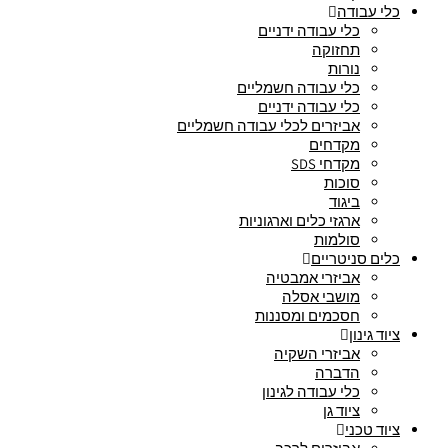
כלי עבודה
כלי עבודה ידניים
תחזוקה
נורות
כלי עבודה חשמליים
כלי עבודה ידניים
אביזרים לכלי עבודה חשמליים
מקדחים
מקדחי SDS
סוכות
ביגוד
ארגזי כלים וארגוניות
סולמות
כלים סניטריים
אביזרי אמבטיה
מושבי אסלה
חסכמים ומסננות
ציוד גינון
אביזרי השקיה
הדברה
כלי עבודה לגינון
ציוד גן
ציוד טכני