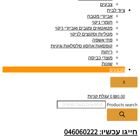
צבעים
ציוד לבית
אביזרי מטבח
חומרי ניקוי
מטאטאים ומגבים ואביזרי ניקוי
מטליות וסקוצים לניקוי
פחי אשפה
קופסאות אחסון סלסלאות וגיגיות
ריחות
מוצרי כביסה
שונות
מבצעים
X
0.00
₪
0
עגלת קניות
Products search
חייגו עכשיו: 046060222