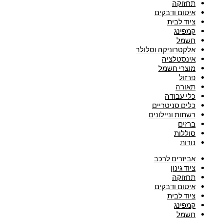
תחזוקה
איטום ודבקים
ציוד לבית
קמפינג
חשמל
אלקטרוניקה וסלולר
אינסטלציה
מוצרי חשמל
פרזול
תאורה
כלי עבודה
כלים סניטריים
רשתות וניילונים
ברזים
סוללות
נורות
אביזרים לרכב
ציוד גינון
תחזוקה
איטום ודבקים
ציוד לבית
קמפינג
חשמל