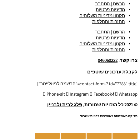
הרשם | התחבר
מדיניות פרטיות
תקנון ומדיניות משלוחים
החזרות והחלפות
הרשם | התחבר
מדיניות פרטיות
תקנון ומדיניות משלוחים
החזרות והחלפות
צרו קשר:
046060222
לקבלת עדכונים שוטפים
[contact-form-7 id="7288" title="הרשמה לניוזלייטר"]
Phone-alt
Instagram
Facebook-f
Whatsapp
© 2021 כל הזכויות שמורות,
פלג לבית ולבניין
סליקה מאובטחת באמצעות כרטיס אשראי