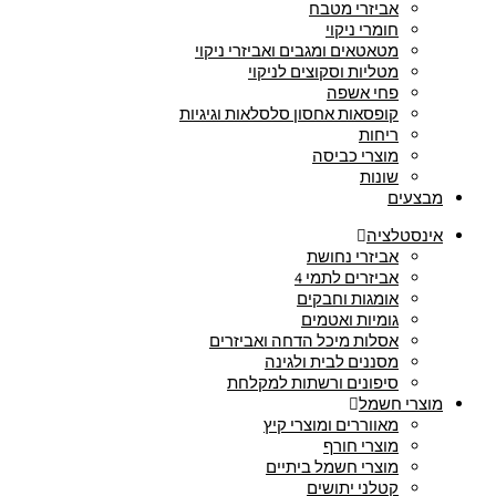
אביזרי מטבח
חומרי ניקוי
מטאטאים ומגבים ואביזרי ניקוי
מטליות וסקוצים לניקוי
פחי אשפה
קופסאות אחסון סלסלאות וגיגיות
ריחות
מוצרי כביסה
שונות
מבצעים
אינסטלציה
אביזרי נחושת
אביזרים לתמי 4
אומגות וחבקים
גומיות ואטמים
אסלות מיכל הדחה ואביזרים
מסננים לבית ולגינה
סיפונים ורשתות למקלחת
מוצרי חשמל
מאווררים ומוצרי קיץ
מוצרי חורף
מוצרי חשמל ביתיים
קטלני יתושים