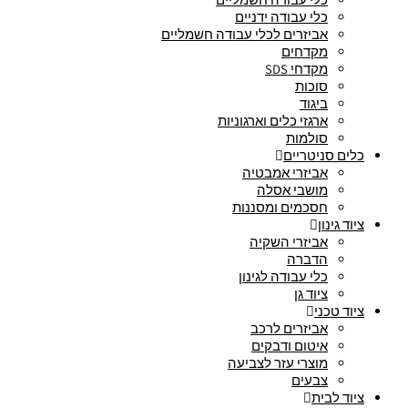
כלי עבודה ידניים
אביזרים לכלי עבודה חשמליים
מקדחים
מקדחי SDS
סוכות
ביגוד
ארגזי כלים וארגוניות
סולמות
כלים סניטריים
אביזרי אמבטיה
מושבי אסלה
חסכמים ומסננות
ציוד גינון
אביזרי השקיה
הדברה
כלי עבודה לגינון
ציוד גן
ציוד טכני
אביזרים לרכב
איטום ודבקים
מוצרי עזר לצביעה
צבעים
ציוד לבית