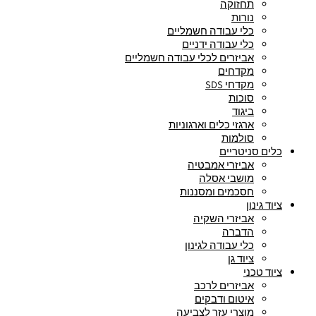
תחזוקה
נורות
כלי עבודה חשמליים
כלי עבודה ידניים
אביזרים לכלי עבודה חשמליים
מקדחים
מקדחי SDS
סוכות
ביגוד
ארגזי כלים וארגוניות
סולמות
כלים סניטריים
אביזרי אמבטיה
מושבי אסלה
חסכמים ומסננות
ציוד גינון
אביזרי השקיה
הדברה
כלי עבודה לגינון
ציוד גן
ציוד טכני
אביזרים לרכב
איטום ודבקים
מוצרי עזר לצביעה