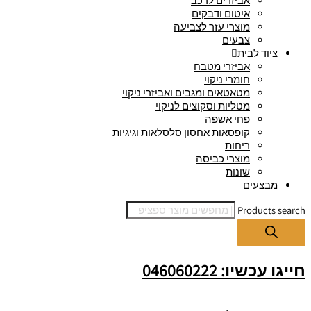
אביזרים לרכב
איטום ודבקים
מוצרי עזר לצביעה
צבעים
ציוד לבית
אביזרי מטבח
חומרי ניקוי
מטאטאים ומגבים ואביזרי ניקוי
מטליות וסקוצים לניקוי
פחי אשפה
קופסאות אחסון סלסלאות וגיגיות
ריחות
מוצרי כביסה
שונות
מבצעים
Products search
חייגו עכשיו: 046060222