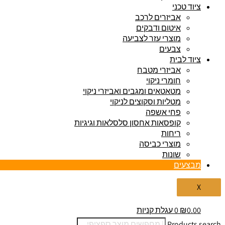
ציוד טכני
אביזרים לרכב
איטום ודבקים
מוצרי עזר לצביעה
צבעים
ציוד לבית
אביזרי מטבח
חומרי ניקוי
מטאטאים ומגבים ואביזרי ניקוי
מטליות וסקוצים לניקוי
פחי אשפה
קופסאות אחסון סלסלאות וגיגיות
ריחות
מוצרי כביסה
שונות
מבצעים
X
0.00
₪
0
עגלת קניות
Products search