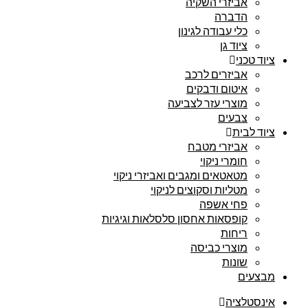
אביזרי השקיה
הדברה
כלי עבודה לגינון
ציוד גן
ציוד טכני
אביזרים לרכב
איטום ודבקים
מוצרי עזר לצביעה
צבעים
ציוד לבית
אביזרי מטבח
חומרי ניקוי
מטאטאים ומגבים ואביזרי ניקוי
מטליות וסקוצים לניקוי
פחי אשפה
קופסאות אחסון סלסלאות וגיגיות
ריחות
מוצרי כביסה
שונות
מבצעים
אינסטלציה