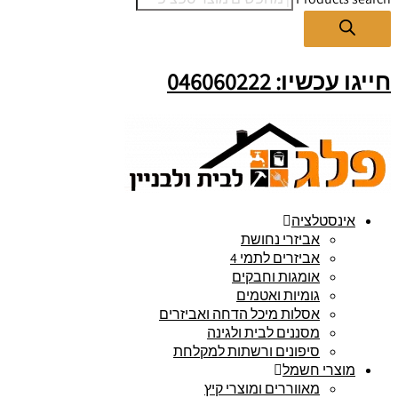
חייגו עכשיו: 046060222
אינסטלציה
אביזרי נחושת
אביזרים לתמי 4
אומגות וחבקים
גומיות ואטמים
אסלות מיכל הדחה ואביזרים
מסננים לבית ולגינה
סיפונים ורשתות למקלחת
מוצרי חשמל
מאווררים ומוצרי קיץ