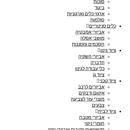
סוכות
ביגוד
ארגזי כלים וארגוניות
סולמות
כלים סניטריים
אביזרי אמבטיה
מושבי אסלה
חסכמים ומסננות
ציוד גינון
אביזרי השקיה
הדברה
כלי עבודה לגינון
ציוד גן
ציוד טכני
אביזרים לרכב
איטום ודבקים
מוצרי עזר לצביעה
צבעים
ציוד לבית
אביזרי מטבח
חומרי ניקוי
מטאטאים ומגבים ואביזרי ניקוי