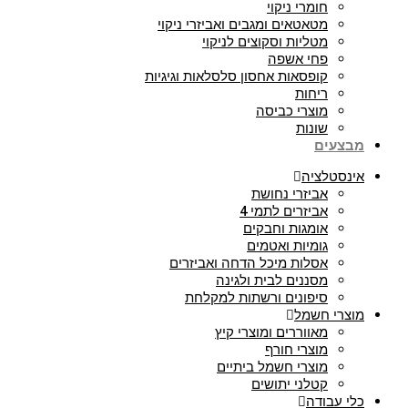
חומרי ניקוי
מטאטאים ומגבים ואביזרי ניקוי
מטליות וסקוצים לניקוי
פחי אשפה
קופסאות אחסון סלסלאות וגיגיות
ריחות
מוצרי כביסה
שונות
מבצעים
אינסטלציה
אביזרי נחושת
אביזרים לתמי 4
אומגות וחבקים
גומיות ואטמים
אסלות מיכל הדחה ואביזרים
מסננים לבית ולגינה
סיפונים ורשתות למקלחת
מוצרי חשמל
מאווררים ומוצרי קיץ
מוצרי חורף
מוצרי חשמל ביתיים
קטלני יתושים
כלי עבודה