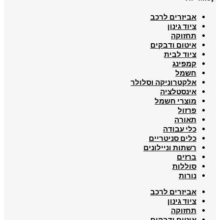
אביזרים לרכב
ציוד גינון
תחזוקה
איטום ודבקים
ציוד לבית
קמפינג
חשמל
אלקטרוניקה וסלולר
אינסטלציה
מוצרי חשמל
פרזול
תאורה
כלי עבודה
כלים סניטריים
רשתות וניילונים
ברזים
סוללות
נורות
אביזרים לרכב
ציוד גינון
תחזוקה
איטום ודבקים