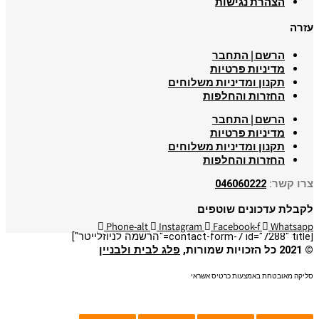
הצהרת נגישות
עזרה
הרשם | התחבר
מדיניות פרטיות
תקנון ומדיניות משלוחים
החזרות והחלפות
הרשם | התחבר
מדיניות פרטיות
תקנון ומדיניות משלוחים
החזרות והחלפות
צרו קשר:
046060222
לקבלת עדכונים שוטפים
Phone-alt
Instagram
Facebook-f
Whatsapp
[contact-form-7 id="7288" title="הרשמה לניוזלייטר"]
© 2021 כל הזכויות שמורות,
פלג לבית ולבניין
סליקה מאובטחת באמצעות כרטיס אשראי