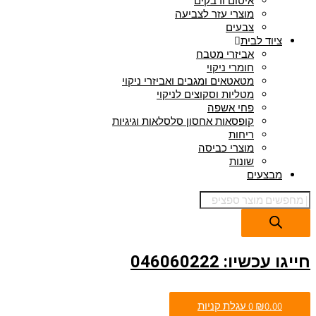
איטום ודבקים
מוצרי עזר לצביעה
צבעים
ציוד לבית
אביזרי מטבח
חומרי ניקוי
מטאטאים ומגבים ואביזרי ניקוי
מטליות וסקוצים לניקוי
פחי אשפה
קופסאות אחסון סלסלאות וגיגיות
ריחות
מוצרי כביסה
שונות
מבצעים
חייגו עכשיו: 046060222
0.00
₪
0
עגלת קניות