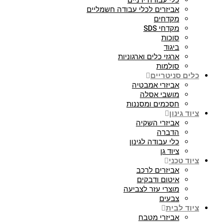
כלי עבודה ידניים
אביזרים לכלי עבודה חשמליים
מקדחים
מקדחי SDS
סוכות
ביגוד
ארגזי כלים וארגוניות
סולמות
כלים סניטריים
אביזרי אמבטיה
מושבי אסלה
חסכמים ומסננות
ציוד גינון
אביזרי השקיה
הדברה
כלי עבודה לגינון
ציוד גן
ציוד טכני
אביזרים לרכב
איטום ודבקים
מוצרי עזר לצביעה
צבעים
ציוד לבית
אביזרי מטבח