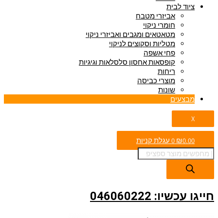
ציוד לבית
אביזרי מטבח
חומרי ניקוי
מטאטאים ומגבים ואביזרי ניקוי
מטליות וסקוצים לניקוי
פחי אשפה
קופסאות אחסון סלסלאות וגיגיות
ריחות
מוצרי כביסה
שונות
מבצעים
X
0.00
₪
0
עגלת קניות
חייגו עכשיו: 046060222