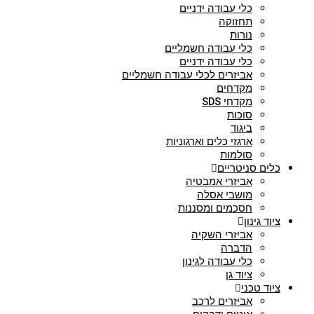
כלי עבודה ידניים
תחזוקה
נורות
כלי עבודה חשמליים
כלי עבודה ידניים
אביזרים לכלי עבודה חשמליים
מקדחים
מקדחי SDS
סוכות
ביגוד
ארגזי כלים וארגוניות
סולמות
כלים סניטריים
אביזרי אמבטיה
מושבי אסלה
חסכמים ומסננות
ציוד גינון
אביזרי השקיה
הדברה
כלי עבודה לגינון
ציוד גן
ציוד טכני
אביזרים לרכב