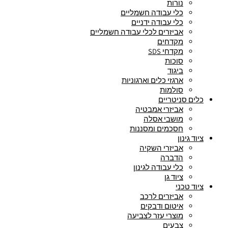
נורות
כלי עבודה חשמליים
כלי עבודה ידניים
אביזרים לכלי עבודה חשמליים
מקדחים
מקדחי SDS
סוכות
ביגוד
ארגזי כלים וארגוניות
סולמות
כלים סניטריים
אביזרי אמבטיה
מושבי אסלה
חסכמים ומסננות
ציוד גינון
אביזרי השקיה
הדברה
כלי עבודה לגינון
ציוד גן
ציוד טכני
אביזרים לרכב
איטום ודבקים
מוצרי עזר לצביעה
צבעים