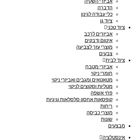
אביזרי השקיה
הדברה
כלי עבודה לגינון
ציוד גן
ציוד טכני
אביזרים לרכב
איטום ודבקים
מוצרי עזר לצביעה
צבעים
ציוד לבית
אביזרי מטבח
חומרי ניקוי
מטאטאים ומגבים ואביזרי ניקוי
מטליות וסקוצים לניקוי
פחי אשפה
קופסאות אחסון סלסלאות וגיגיות
ריחות
מוצרי כביסה
שונות
מבצעים
אינסטלציה