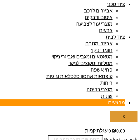
ציוד טכני
אביזרים לרכב
איטום ודבקים
מוצרי עזר לצביעה
צבעים
ציוד לבית
אביזרי מטבח
חומרי ניקוי
מטאטאים ומגבים ואביזרי ניקוי
מטליות וסקוצים לניקוי
פחי אשפה
קופסאות אחסון סלסלאות וגיגיות
ריחות
מוצרי כביסה
שונות
מבצעים
X
0.00
₪
0
עגלת קניות
Products search