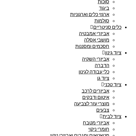
סוכות
ביגוד
ארגזי כלים וארגוניות
סולמות
כלים סניטריים
אביזרי אמבטיה
מושבי אסלה
חסכמים ומסננות
ציוד גינון
אביזרי השקיה
הדברה
כלי עבודה לגינון
ציוד גן
ציוד טכני
אביזרים לרכב
איטום ודבקים
מוצרי עזר לצביעה
צבעים
ציוד לבית
אביזרי מטבח
חומרי ניקוי
מטאטאים ומגבים ואביזרי ניקוי