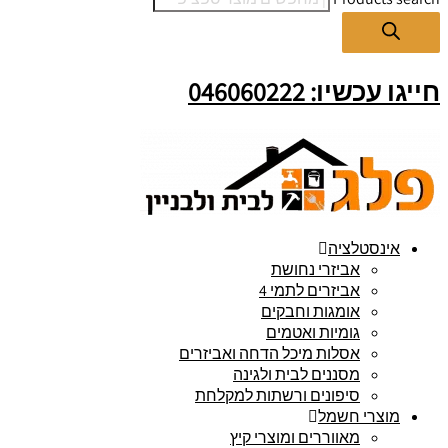
חייגו עכשיו: 046060222
אינסטלציה
אביזרי נחושת
אביזרים לתמי 4
אומגות וחבקים
גומיות ואטמים
אסלות מיכל הדחה ואביזרים
מסננים לבית ולגינה
סיפונים ורשתות למקלחת
מוצרי חשמל
מאווררים ומוצרי קיץ