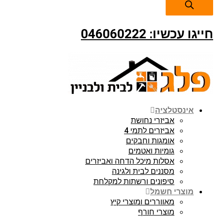
חייגו עכשיו: 046060222
אינסטלציה
אביזרי נחושת
אביזרים לתמי 4
אומגות וחבקים
גומיות ואטמים
אסלות מיכל הדחה ואביזרים
מסננים לבית ולגינה
סיפונים ורשתות למקלחת
מוצרי חשמל
מאווררים ומוצרי קיץ
מוצרי חורף