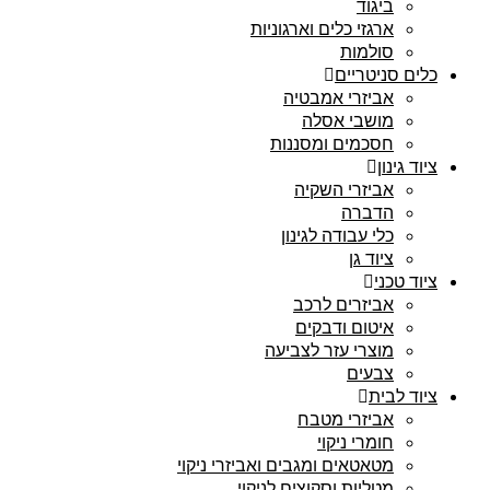
ביגוד
ארגזי כלים וארגוניות
סולמות
כלים סניטריים
אביזרי אמבטיה
מושבי אסלה
חסכמים ומסננות
ציוד גינון
אביזרי השקיה
הדברה
כלי עבודה לגינון
ציוד גן
ציוד טכני
אביזרים לרכב
איטום ודבקים
מוצרי עזר לצביעה
צבעים
ציוד לבית
אביזרי מטבח
חומרי ניקוי
מטאטאים ומגבים ואביזרי ניקוי
מטליות וסקוצים לניקוי