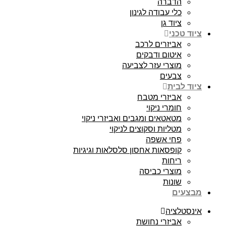
הדברה
כלי עבודה לגינון
ציוד גן
ציוד טכני
אביזרים לרכב
איטום ודבקים
מוצרי עזר לצביעה
צבעים
ציוד לבית
אביזרי מטבח
חומרי ניקוי
מטאטאים ומגבים ואביזרי ניקוי
מטליות וסקוצים לניקוי
פחי אשפה
קופסאות אחסון סלסלאות וגיגיות
ריחות
מוצרי כביסה
שונות
מבצעים
אינסטלציה
אביזרי נחושת