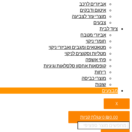
אביזרים לרכב
איטום ודבקים
מוצרי עזר לצביעה
צבעים
ציוד לבית
אביזרי מטבח
חומרי ניקוי
מטאטאים ומגבים ואביזרי ניקוי
מטליות וסקוצים לניקוי
פחי אשפה
קופסאות אחסון סלסלאות וגיגיות
ריחות
מוצרי כביסה
שונות
מבצעים
X
0.00
₪
0
עגלת קניות