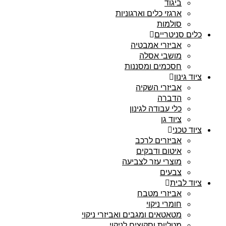
ביגוד
ארגזי כלים וארגוניות
סולמות
כלים סניטריים
אביזרי אמבטיה
מושבי אסלה
חסכמים ומסננות
ציוד גינון
אביזרי השקיה
הדברה
כלי עבודה לגינון
ציוד גן
ציוד טכני
אביזרים לרכב
איטום ודבקים
מוצרי עזר לצביעה
צבעים
ציוד לבית
אביזרי מטבח
חומרי ניקוי
מטאטאים ומגבים ואביזרי ניקוי
מטליות וסקוצים לניקוי