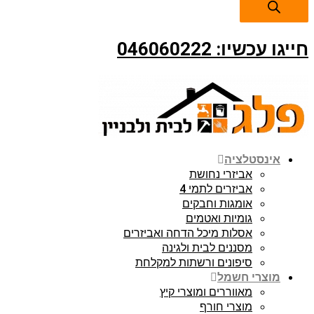
חייגו עכשיו: 046060222
אינסטלציה
אביזרי נחושת
אביזרים לתמי 4
אומגות וחבקים
גומיות ואטמים
אסלות מיכל הדחה ואביזרים
מסננים לבית ולגינה
סיפונים ורשתות למקלחת
מוצרי חשמל
מאווררים ומוצרי קיץ
מוצרי חורף