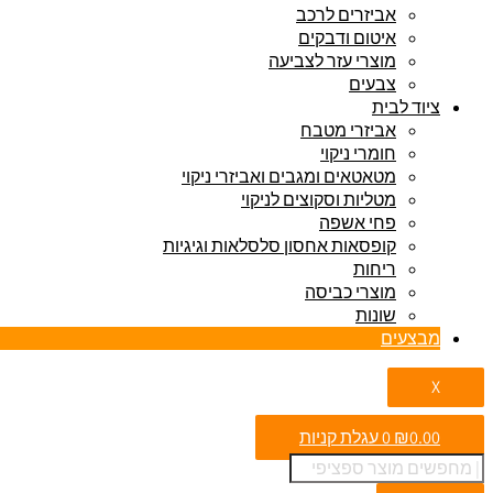
אביזרים לרכב
איטום ודבקים
מוצרי עזר לצביעה
צבעים
ציוד לבית
אביזרי מטבח
חומרי ניקוי
מטאטאים ומגבים ואביזרי ניקוי
מטליות וסקוצים לניקוי
פחי אשפה
קופסאות אחסון סלסלאות וגיגיות
ריחות
מוצרי כביסה
שונות
מבצעים
X
0.00
₪
0
עגלת קניות