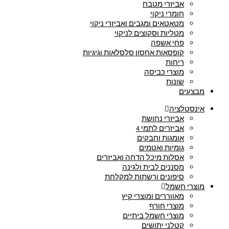
אביזרי מטבח
חומרי ניקוי
מטאטאים ומגבים ואביזרי ניקוי
מטליות וסקוצים לניקוי
פחי אשפה
קופסאות אחסון סלסלאות וגיגיות
ריחות
מוצרי כביסה
שונות
מבצעים
אינסטלציה
אביזרי נחושת
אביזרים לתמי 4
אומגות וחבקים
גומיות ואטמים
אסלות מיכל הדחה ואביזרים
מסננים לבית ולגינה
סיפונים ורשתות למקלחת
מוצרי חשמל
מאווררים ומוצרי קיץ
מוצרי חורף
מוצרי חשמל ביתיים
קטלני יתושים