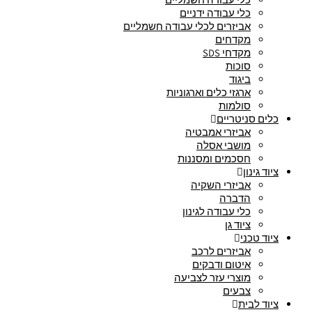
כלי עבודה ידניים
אביזרים לכלי עבודה חשמליים
מקדחים
מקדחי SDS
סוכות
ביגוד
ארגזי כלים וארגוניות
סולמות
כלים סניטריים
אביזרי אמבטיה
מושבי אסלה
חסכמים ומסננות
ציוד גינון
אביזרי השקיה
הדברה
כלי עבודה לגינון
ציוד גן
ציוד טכני
אביזרים לרכב
איטום ודבקים
מוצרי עזר לצביעה
צבעים
ציוד לבית