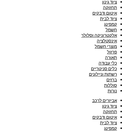
ציוד גינון
תחזוקה
איטום ודבקים
ציוד לבית
קמפינג
חשמל
אלקטרוניקה וסלולר
אינסטלציה
מוצרי חשמל
פרזול
תאורה
כלי עבודה
כלים סניטריים
רשתות וניילונים
ברזים
סוללות
נורות
אביזרים לרכב
ציוד גינון
תחזוקה
איטום ודבקים
ציוד לבית
קמפינג