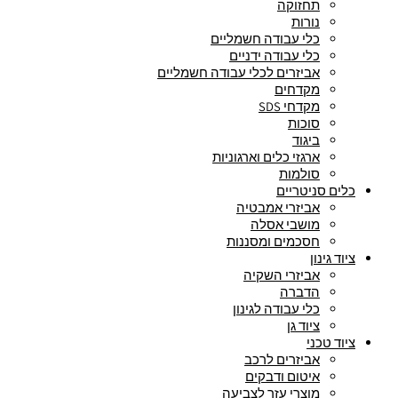
תחזוקה
נורות
כלי עבודה חשמליים
כלי עבודה ידניים
אביזרים לכלי עבודה חשמליים
מקדחים
מקדחי SDS
סוכות
ביגוד
ארגזי כלים וארגוניות
סולמות
כלים סניטריים
אביזרי אמבטיה
מושבי אסלה
חסכמים ומסננות
ציוד גינון
אביזרי השקיה
הדברה
כלי עבודה לגינון
ציוד גן
ציוד טכני
אביזרים לרכב
איטום ודבקים
מוצרי עזר לצביעה