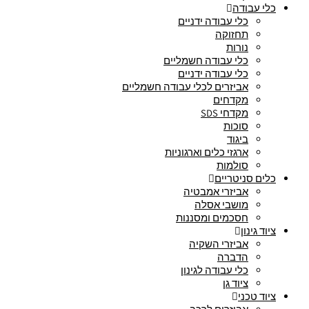
כלי עבודה
כלי עבודה ידניים
תחזוקה
נורות
כלי עבודה חשמליים
כלי עבודה ידניים
אביזרים לכלי עבודה חשמליים
מקדחים
מקדחי SDS
סוכות
ביגוד
ארגזי כלים וארגוניות
סולמות
כלים סניטריים
אביזרי אמבטיה
מושבי אסלה
חסכמים ומסננות
ציוד גינון
אביזרי השקיה
הדברה
כלי עבודה לגינון
ציוד גן
ציוד טכני