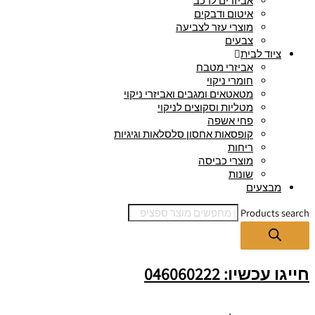
אביזרים לרכב
איטום ודבקים
מוצרי עזר לצביעה
צבעים
ציוד לבית
אביזרי מטבח
חומרי ניקוי
מטאטאים ומגבים ואביזרי ניקוי
מטליות וסקוצים לניקוי
פחי אשפה
קופסאות אחסון סלסלאות וגיגיות
ריחות
מוצרי כביסה
שונות
מבצעים
Products search
חייגו עכשיו: 046060222