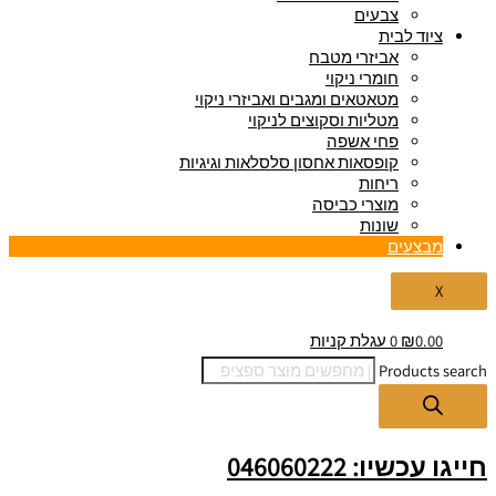
צבעים
ציוד לבית
אביזרי מטבח
חומרי ניקוי
מטאטאים ומגבים ואביזרי ניקוי
מטליות וסקוצים לניקוי
פחי אשפה
קופסאות אחסון סלסלאות וגיגיות
ריחות
מוצרי כביסה
שונות
מבצעים
X
0.00
₪
0
עגלת קניות
Products search
חייגו עכשיו: 046060222