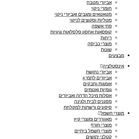
אביזרי מטבח
חומרי ניקוי
מטאטאים ומגבים ואביזרי ניקוי
מטליות וסקוצים לניקוי
פחי אשפה
קופסאות אחסון סלסלאות וגיגיות
ריחות
מוצרי כביסה
שונות
מבצעים
אינסטלציה
אביזרי נחושת
אביזרים לתמי 4
אומגות וחבקים
גומיות ואטמים
אסלות מיכל הדחה ואביזרים
מסננים לבית ולגינה
סיפונים ורשתות למקלחת
מוצרי חשמל
מאווררים ומוצרי קיץ
מוצרי חורף
מוצרי חשמל ביתיים
קטלני יתושים