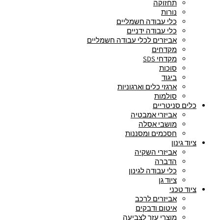
תחזוקה
נורות
כלי עבודה חשמליים
כלי עבודה ידניים
אביזרים לכלי עבודה חשמליים
מקדחים
מקדחי SDS
סוכות
ביגוד
ארגזי כלים וארגוניות
סולמות
כלים סניטריים
אביזרי אמבטיה
מושבי אסלה
חסכמים ומסננות
ציוד גינון
אביזרי השקיה
הדברה
כלי עבודה לגינון
ציוד גן
ציוד טכני
אביזרים לרכב
איטום ודבקים
מוצרי עזר לצביעה