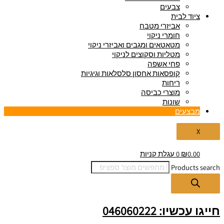
צבעים
ציוד לבית
אביזרי מטבח
חומרי ניקוי
מטאטאים ומגבים ואביזרי ניקוי
מטליות וסקוצים לניקוי
פחי אשפה
קופסאות אחסון סלסלאות וגיגיות
ריחות
מוצרי כביסה
שונות
מבצעים
X
0.00
₪
0
עגלת קניות
Products search
חייגו עכשיו: 046060222