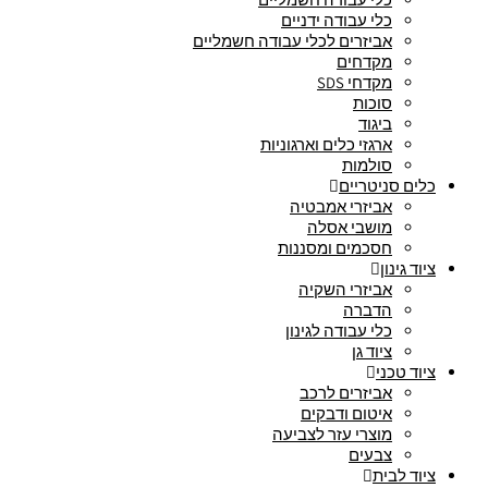
כלי עבודה ידניים
אביזרים לכלי עבודה חשמליים
מקדחים
מקדחי SDS
סוכות
ביגוד
ארגזי כלים וארגוניות
סולמות
כלים סניטריים
אביזרי אמבטיה
מושבי אסלה
חסכמים ומסננות
ציוד גינון
אביזרי השקיה
הדברה
כלי עבודה לגינון
ציוד גן
ציוד טכני
אביזרים לרכב
איטום ודבקים
מוצרי עזר לצביעה
צבעים
ציוד לבית