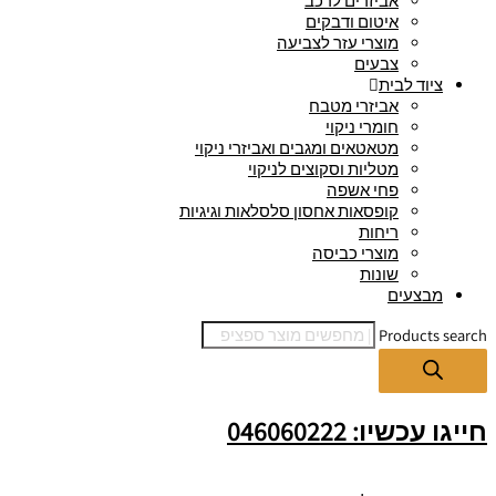
אביזרים לרכב
איטום ודבקים
מוצרי עזר לצביעה
צבעים
ציוד לבית
אביזרי מטבח
חומרי ניקוי
מטאטאים ומגבים ואביזרי ניקוי
מטליות וסקוצים לניקוי
פחי אשפה
קופסאות אחסון סלסלאות וגיגיות
ריחות
מוצרי כביסה
שונות
מבצעים
Products search
חייגו עכשיו: 046060222