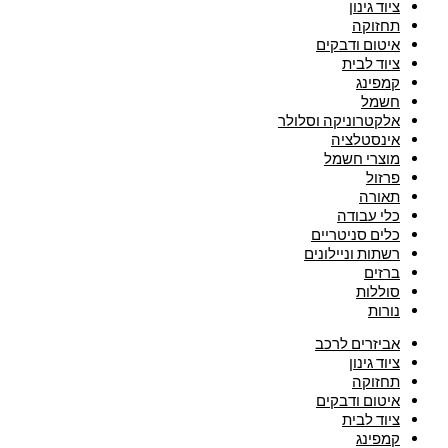
ציוד גינון
תחזוקה
איטום ודבקים
ציוד לבית
קמפינג
חשמל
אלקטרוניקה וסלולר
אינסטלציה
מוצרי חשמל
פרזול
תאורה
כלי עבודה
כלים סניטריים
רשתות וניילונים
ברזים
סוללות
נורות
אביזרים לרכב
ציוד גינון
תחזוקה
איטום ודבקים
ציוד לבית
קמפינג