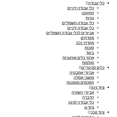
כלי עבודה
כלי עבודה ידניים
תחזוקה
נורות
כלי עבודה חשמליים
כלי עבודה ידניים
אביזרים לכלי עבודה חשמליים
מקדחים
מקדחי SDS
סוכות
ביגוד
ארגזי כלים וארגוניות
סולמות
כלים סניטריים
אביזרי אמבטיה
מושבי אסלה
חסכמים ומסננות
ציוד גינון
אביזרי השקיה
הדברה
כלי עבודה לגינון
ציוד גן
ציוד טכני