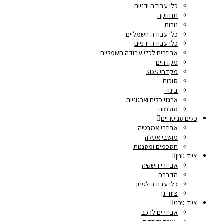
כלי עבודה ידניים
תחזוקה
נורות
כלי עבודה חשמליים
כלי עבודה ידניים
אביזרים לכלי עבודה חשמליים
מקדחים
מקדחי SDS
סוכות
ביגוד
ארגזי כלים וארגוניות
סולמות
כלים סניטריים
אביזרי אמבטיה
מושבי אסלה
חסכמים ומסננות
ציוד גינון
אביזרי השקיה
הדברה
כלי עבודה לגינון
ציוד גן
ציוד טכני
אביזרים לרכב