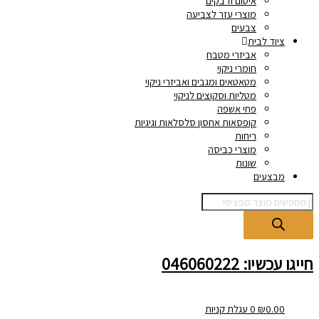
איטום ודבקים
מוצרי עזר לצביעה
צבעים
ציוד לבית
אביזרי מטבח
חומרי ניקוי
מטאטאים ומגבים ואביזרי ניקוי
מטליות וסקוצים לניקוי
פחי אשפה
קופסאות אחסון סלסלאות וגיגיות
ריחות
מוצרי כביסה
שונות
מבצעים
חייגו עכשיו: 046060222
0.00
₪
0
עגלת קניות