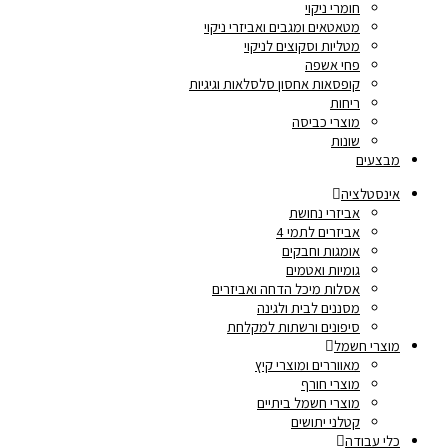
חומרי ניקוי
מטאטאים ומגבים ואביזרי ניקוי
מטליות וסקוצים לניקוי
פחי אשפה
קופסאות אחסון סלסלאות וגיגיות
ריחות
מוצרי כביסה
שונות
מבצעים
אינסטלציה
אביזרי נחושת
אביזרים לתמי 4
אומגות וחבקים
גומיות ואטמים
אסלות מיכל הדחה ואביזרים
מסננים לבית ולגינה
סיפונים ורשתות למקלחת
מוצרי חשמל
מאווררים ומוצרי קיץ
מוצרי חורף
מוצרי חשמל ביתיים
קטלני יתושים
כלי עבודה