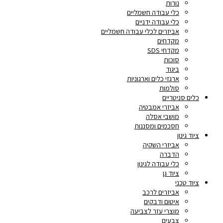
נורות
כלי עבודה חשמליים
כלי עבודה ידניים
אביזרים לכלי עבודה חשמליים
מקדחים
מקדחי SDS
סוכות
ביגוד
ארגזי כלים וארגוניות
סולמות
כלים סניטריים
אביזרי אמבטיה
מושבי אסלה
חסכמים ומסננות
ציוד גינון
אביזרי השקיה
הדברה
כלי עבודה לגינון
ציוד גן
ציוד טכני
אביזרים לרכב
איטום ודבקים
מוצרי עזר לצביעה
צבעים