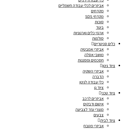
אביזרים לכלי עבודה חשמליים
מקדחים
מקדחי SDS
סוכות
ביגוד
ארגזי כלים וארגוניות
סולמות
כלים סניטריים
אביזרי אמבטיה
מושבי אסלה
חסכמים ומסננות
ציוד גינון
אביזרי השקיה
הדברה
כלי עבודה לגינון
ציוד גן
ציוד טכני
אביזרים לרכב
איטום ודבקים
מוצרי עזר לצביעה
צבעים
ציוד לבית
אביזרי מטבח