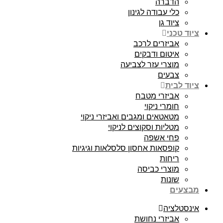
הדברה
כלי עבודה לגינון
ציוד גן
ציוד טכני
אביזרים לרכב
איטום ודבקים
מוצרי עזר לצביעה
צבעים
ציוד לבית
אביזרי מטבח
חומרי ניקוי
מטאטאים ומגבים ואביזרי ניקוי
מטליות וסקוצים לניקוי
פחי אשפה
קופסאות אחסון סלסלאות וגיגיות
ריחות
מוצרי כביסה
שונות
מבצעים
אינסטלציה
אביזרי נחושת