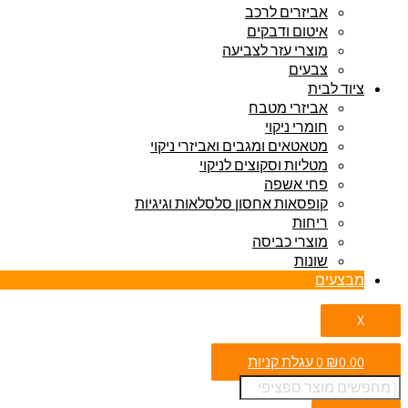
אביזרים לרכב
איטום ודבקים
מוצרי עזר לצביעה
צבעים
ציוד לבית
אביזרי מטבח
חומרי ניקוי
מטאטאים ומגבים ואביזרי ניקוי
מטליות וסקוצים לניקוי
פחי אשפה
קופסאות אחסון סלסלאות וגיגיות
ריחות
מוצרי כביסה
שונות
מבצעים
X
0.00
₪
0
עגלת קניות