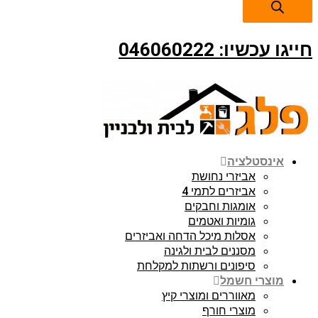
חייגו עכשיו: 046060222
אינסטלציה
אביזרי נחושת
אביזרים לתמי 4
אומגות וחבקים
גומיות ואטמים
אסלות מיכל הדחה ואביזרים
מסננים לבית ולגינה
סיפונים ורשתות למקלחת
מוצרי חשמל
מאווררים ומוצרי קיץ
מוצרי חורף