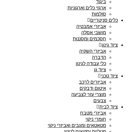
ביגוד
ארגזי כלים וארגוניות
סולמות
כלים סניטריים
אביזרי אמבטיה
מושבי אסלה
חסכמים ומסננות
ציוד גינון
אביזרי השקיה
הדברה
כלי עבודה לגינון
ציוד גן
ציוד טכני
אביזרים לרכב
איטום ודבקים
מוצרי עזר לצביעה
צבעים
ציוד לבית
אביזרי מטבח
חומרי ניקוי
מטאטאים ומגבים ואביזרי ניקוי
מטליות וסקוצים לניקוי