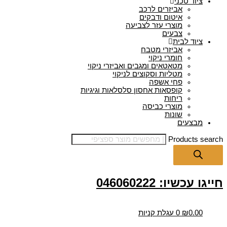
ציוד טכני
אביזרים לרכב
איטום ודבקים
מוצרי עזר לצביעה
צבעים
ציוד לבית
אביזרי מטבח
חומרי ניקוי
מטאטאים ומגבים ואביזרי ניקוי
מטליות וסקוצים לניקוי
פחי אשפה
קופסאות אחסון סלסלאות וגיגיות
ריחות
מוצרי כביסה
שונות
מבצעים
Products search
חייגו עכשיו: 046060222
0.00
₪
0
עגלת קניות