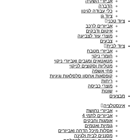
אביזרי השקיה
הדברה
כלי עבודה לגינון
ציוד גן
ציוד טכני
אביזרים לרכב
איטום ודבקים
מוצרי עזר לצביעה
צבעים
ציוד לבית
אביזרי מטבח
חומרי ניקוי
מטאטאים ומגבים ואביזרי ניקוי
מטליות וסקוצים לניקוי
פחי אשפה
קופסאות אחסון סלסלאות וגיגיות
ריחות
מוצרי כביסה
שונות
מבצעים
אינסטלציה
אביזרי נחושת
אביזרים לתמי 4
אומגות וחבקים
גומיות ואטמים
אסלות מיכל הדחה ואביזרים
מסננים לבית ולגינה