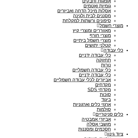
אומגות וחבקים
גומיות ואטמים
אסלות מיכל הדחה ואביזרים
מסננים לבית ולגינה
סיפונים ורשתות למקלחת
מוצרי חשמל
מאווררים ומוצרי קיץ
מוצרי חורף
מוצרי חשמל ביתיים
קטלני יתושים
כלי עבודה
כלי עבודה ידניים
תחזוקה
נורות
כלי עבודה חשמליים
כלי עבודה ידניים
אביזרים לכלי עבודה חשמליים
מקדחים
מקדחי SDS
סוכות
ביגוד
ארגזי כלים וארגוניות
סולמות
כלים סניטריים
אביזרי אמבטיה
מושבי אסלה
חסכמים ומסננות
ציוד גינון