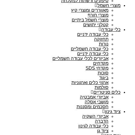
סיפונים ורשתות למקלחת
מוצרי חשמל
מאווררים ומוצרי קיץ
מוצרי חורף
מוצרי חשמל ביתיים
קטלני יתושים
כלי עבודה
כלי עבודה ידניים
תחזוקה
נורות
כלי עבודה חשמליים
כלי עבודה ידניים
אביזרים לכלי עבודה חשמליים
מקדחים
מקדחי SDS
סוכות
ביגוד
ארגזי כלים וארגוניות
סולמות
כלים סניטריים
אביזרי אמבטיה
מושבי אסלה
חסכמים ומסננות
ציוד גינון
אביזרי השקיה
הדברה
כלי עבודה לגינון
ציוד גן