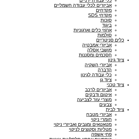
כלי עבודה ידניים
אביזרים לכלי עבודה חשמליים
מקדחים
מקדחי SDS
סוכות
ביגוד
ארגזי כלים וארגוניות
סולמות
כלים סניטריים
אביזרי אמבטיה
מושבי אסלה
חסכמים ומסננות
ציוד גינון
אביזרי השקיה
הדברה
כלי עבודה לגינון
ציוד גן
ציוד טכני
אביזרים לרכב
איטום ודבקים
מוצרי עזר לצביעה
צבעים
ציוד לבית
אביזרי מטבח
חומרי ניקוי
מטאטאים ומגבים ואביזרי ניקוי
מטליות וסקוצים לניקוי
פחי אשפה