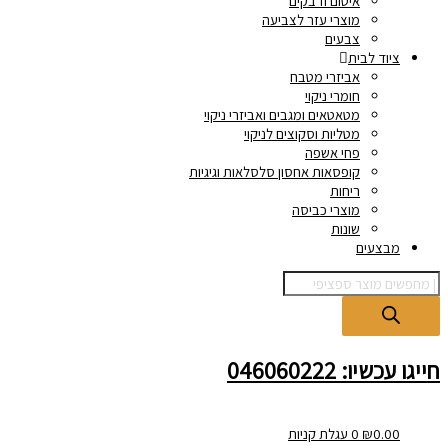
איטום ודבקים
מוצרי עזר לצביעה
צבעים
ציוד לבית
אביזרי מטבח
חומרי ניקוי
מטאטאים ומגבים ואביזרי ניקוי
מטליות וסקוצים לניקוי
פחי אשפה
קופסאות אחסון סלסלאות וגיגיות
ריחות
מוצרי כביסה
שונות
מבצעים
חייגו עכשיו: 046060222
0.00
₪
0
עגלת קניות