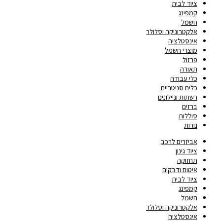
ציוד לבית
קמפינג
חשמל
אלקטרוניקה וסלולר
אינסטלציה
מוצרי חשמל
פרזול
תאורה
כלי עבודה
כלים סניטריים
רשתות וניילונים
ברזים
סוללות
נורות
אביזרים לרכב
ציוד גינון
תחזוקה
איטום ודבקים
ציוד לבית
קמפינג
חשמל
אלקטרוניקה וסלולר
אינסטלציה