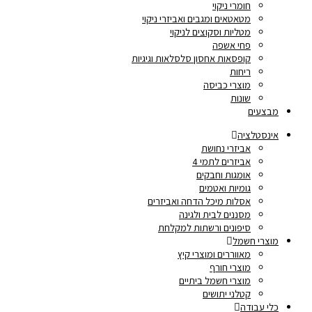
חומרי ניקוי
מטאטאים ומגבים ואביזרי ניקוי
מטליות וסקוצים לניקוי
פחי אשפה
קופסאות אחסון סלסלאות וגיגיות
ריחות
מוצרי כביסה
שונות
מבצעים
אינסטלציה
אביזרי נחושת
אביזרים לתמי 4
אומגות וחבקים
גומיות ואטמים
אסלות מיכל הדחה ואביזרים
מסננים לבית ולגינה
סיפונים ורשתות למקלחת
מוצרי חשמל
מאווררים ומוצרי קיץ
מוצרי חורף
מוצרי חשמל ביתיים
קטלני יתושים
כלי עבודה