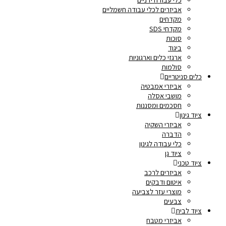
אביזרים לכלי עבודה חשמליים
מקדחים
מקדחי SDS
סוכות
ביגוד
ארגזי כלים וארגוניות
סולמות
כלים סניטריים
אביזרי אמבטיה
מושבי אסלה
חסכמים ומסננות
ציוד גינון
אביזרי השקיה
הדברה
כלי עבודה לגינון
ציוד גן
ציוד טכני
אביזרים לרכב
איטום ודבקים
מוצרי עזר לצביעה
צבעים
ציוד לבית
אביזרי מטבח