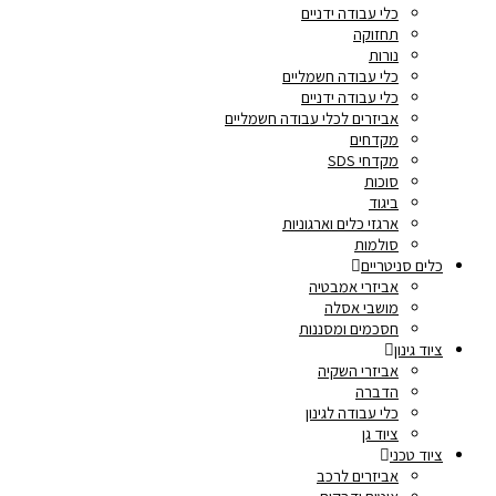
כלי עבודה ידניים
תחזוקה
נורות
כלי עבודה חשמליים
כלי עבודה ידניים
אביזרים לכלי עבודה חשמליים
מקדחים
מקדחי SDS
סוכות
ביגוד
ארגזי כלים וארגוניות
סולמות
כלים סניטריים
אביזרי אמבטיה
מושבי אסלה
חסכמים ומסננות
ציוד גינון
אביזרי השקיה
הדברה
כלי עבודה לגינון
ציוד גן
ציוד טכני
אביזרים לרכב