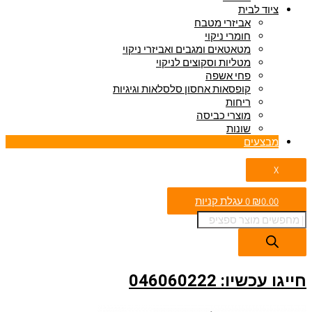
ציוד לבית
אביזרי מטבח
חומרי ניקוי
מטאטאים ומגבים ואביזרי ניקוי
מטליות וסקוצים לניקוי
פחי אשפה
קופסאות אחסון סלסלאות וגיגיות
ריחות
מוצרי כביסה
שונות
מבצעים
X
0.00
₪
0
עגלת קניות
חייגו עכשיו: 046060222