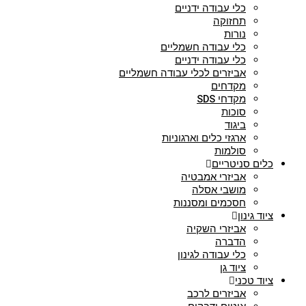
כלי עבודה ידניים
תחזוקה
נורות
כלי עבודה חשמליים
כלי עבודה ידניים
אביזרים לכלי עבודה חשמליים
מקדחים
מקדחי SDS
סוכות
ביגוד
ארגזי כלים וארגוניות
סולמות
כלים סניטריים
אביזרי אמבטיה
מושבי אסלה
חסכמים ומסננות
ציוד גינון
אביזרי השקיה
הדברה
כלי עבודה לגינון
ציוד גן
ציוד טכני
אביזרים לרכב