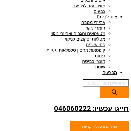
איטום ודבקים
מוצרי עזר לצביעה
צבעים
ציוד לבית
אביזרי מטבח
חומרי ניקוי
מטאטאים ומגבים ואביזרי ניקוי
מטליות וסקוצים לניקוי
פחי אשפה
קופסאות אחסון סלסלאות וגיגיות
ריחות
מוצרי כביסה
שונות
מבצעים
חייגו עכשיו: 046060222
0.00
₪
0
עגלת קניות