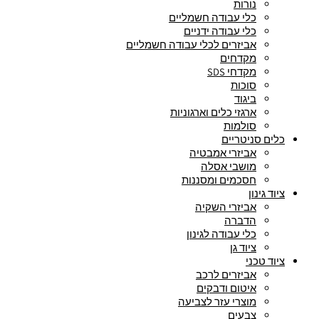
נורות
כלי עבודה חשמליים
כלי עבודה ידניים
אביזרים לכלי עבודה חשמליים
מקדחים
מקדחי SDS
סוכות
ביגוד
ארגזי כלים וארגוניות
סולמות
כלים סניטריים
אביזרי אמבטיה
מושבי אסלה
חסכמים ומסננות
ציוד גינון
אביזרי השקיה
הדברה
כלי עבודה לגינון
ציוד גן
ציוד טכני
אביזרים לרכב
איטום ודבקים
מוצרי עזר לצביעה
צבעים