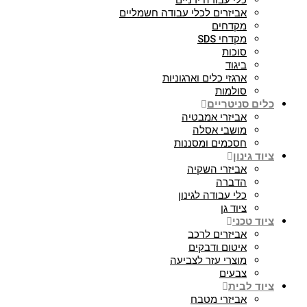
כלי עבודה ידניים
אביזרים לכלי עבודה חשמליים
מקדחים
מקדחי SDS
סוכות
ביגוד
ארגזי כלים וארגוניות
סולמות
כלים סניטריים
אביזרי אמבטיה
מושבי אסלה
חסכמים ומסננות
ציוד גינון
אביזרי השקיה
הדברה
כלי עבודה לגינון
ציוד גן
ציוד טכני
אביזרים לרכב
איטום ודבקים
מוצרי עזר לצביעה
צבעים
ציוד לבית
אביזרי מטבח