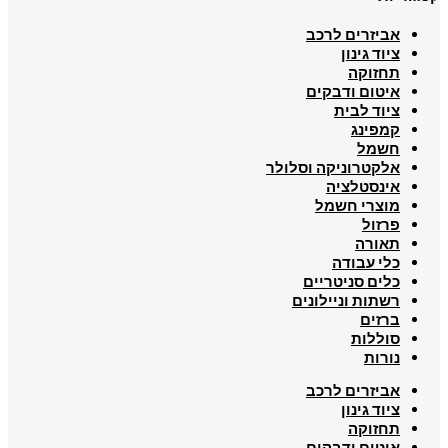
אביזרים לרכב
ציוד גינון
תחזוקה
איטום ודבקים
ציוד לבית
קמפינג
חשמל
אלקטרוניקה וסלולר
אינסטלציה
מוצרי חשמל
פרזול
תאורה
כלי עבודה
כלים סניטריים
רשתות וניילונים
ברזים
סוללות
נורות
אביזרים לרכב
ציוד גינון
תחזוקה
איטום ודבקים