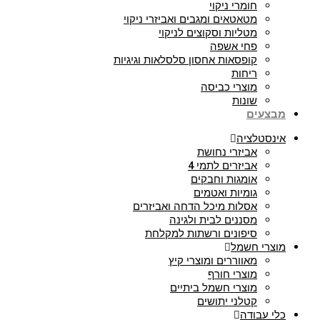
חומרי ניקוי
מטאטאים ומגבים ואביזרי ניקוי
מטליות וסקוצים לניקוי
פחי אשפה
קופסאות אחסון סלסלאות וגיגיות
ריחות
מוצרי כביסה
שונות
מבצעים
אינסטלציה
אביזרי נחושת
אביזרים לתמי 4
אומגות וחבקים
גומיות ואטמים
אסלות מיכל הדחה ואביזרים
מסננים לבית ולגינה
סיפונים ורשתות למקלחת
מוצרי חשמל
מאווררים ומוצרי קיץ
מוצרי חורף
מוצרי חשמל ביתיים
קטלני יתושים
כלי עבודה