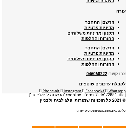
הצהרת נגישות
עזרה
הרשם | התחבר
מדיניות פרטיות
תקנון ומדיניות משלוחים
החזרות והחלפות
הרשם | התחבר
מדיניות פרטיות
תקנון ומדיניות משלוחים
החזרות והחלפות
צרו קשר:
046060222
לקבלת עדכונים שוטפים
Phone-alt
Instagram
Facebook-f
Whatsapp
[contact-form-7 id="7288" title="הרשמה לניוזלייטר"]
© 2021 כל הזכויות שמורות,
פלג לבית ולבניין
סליקה מאובטחת באמצעות כרטיס אשראי