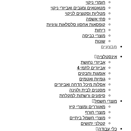
חומרי ניקוי
מטאטאים ומגבים ואביזרי ניקוי
מטליות וסקוצים לניקוי
פחי אשפה
קופסאות אחסון סלסלאות וגיגיות
ריחות
מוצרי כביסה
שונות
מבצעים
אינסטלציה
אביזרי נחושת
אביזרים לתמי 4
אומגות וחבקים
גומיות ואטמים
אסלות מיכל הדחה ואביזרים
מסננים לבית ולגינה
סיפונים ורשתות למקלחת
מוצרי חשמל
מאווררים ומוצרי קיץ
מוצרי חורף
מוצרי חשמל ביתיים
קטלני יתושים
כלי עבודה