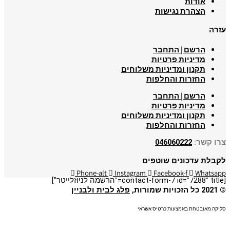
אודות
הצהרת נגישות
עזרה
הרשם | התחבר
מדיניות פרטיות
תקנון ומדיניות משלוחים
החזרות והחלפות
הרשם | התחבר
מדיניות פרטיות
תקנון ומדיניות משלוחים
החזרות והחלפות
צרו קשר:
046060222
לקבלת עדכונים שוטפים
Phone-alt
Instagram
Facebook-f
Whatsapp
[contact-form-7 id="7288" title="הרשמה לניוזלייטר"]
© 2021 כל הזכויות שמורות,
פלג לבית ולבניין
סליקה מאובטחת באמצעות כרטיס אשראי