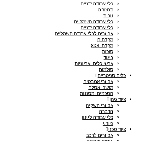
כלי עבודה ידניים
תחזוקה
נורות
כלי עבודה חשמליים
כלי עבודה ידניים
אביזרים לכלי עבודה חשמליים
מקדחים
מקדחי SDS
סוכות
ביגוד
ארגזי כלים וארגוניות
סולמות
כלים סניטריים
אביזרי אמבטיה
מושבי אסלה
חסכמים ומסננות
ציוד גינון
אביזרי השקיה
הדברה
כלי עבודה לגינון
ציוד גן
ציוד טכני
אביזרים לרכב