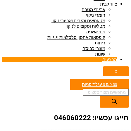
ציוד לבית
אביזרי מטבח
חומרי ניקוי
מטאטאים ומגבים ואביזרי ניקוי
מטליות וסקוצים לניקוי
פחי אשפה
קופסאות אחסון סלסלאות וגיגיות
ריחות
מוצרי כביסה
שונות
מבצעים
X
0.00
₪
0
עגלת קניות
חייגו עכשיו: 046060222