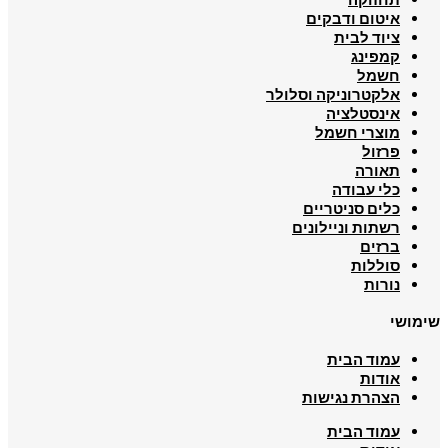
איטום ודבקים
ציוד לבית
קמפינג
חשמל
אלקטרוניקה וסלולר
אינסטלציה
מוצרי חשמל
פרזול
תאורה
כלי עבודה
כלים סניטריים
רשתות וניילונים
ברזים
סוללות
נורות
שימושי
עמוד הבית
אודות
הצהרת נגישות
עמוד הבית