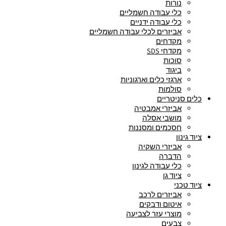
נורות
כלי עבודה חשמליים
כלי עבודה ידניים
אביזרים לכלי עבודה חשמליים
מקדחים
מקדחי SDS
סוכות
ביגוד
ארגזי כלים וארגוניות
סולמות
כלים סניטריים
אביזרי אמבטיה
מושבי אסלה
חסכמים ומסננות
ציוד גינון
אביזרי השקיה
הדברה
כלי עבודה לגינון
ציוד גן
ציוד טכני
אביזרים לרכב
איטום ודבקים
מוצרי עזר לצביעה
צבעים