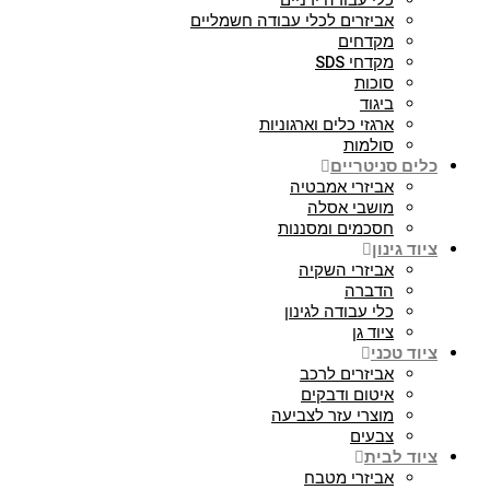
כלי עבודה ידניים
אביזרים לכלי עבודה חשמליים
מקדחים
מקדחי SDS
סוכות
ביגוד
ארגזי כלים וארגוניות
סולמות
כלים סניטריים
אביזרי אמבטיה
מושבי אסלה
חסכמים ומסננות
ציוד גינון
אביזרי השקיה
הדברה
כלי עבודה לגינון
ציוד גן
ציוד טכני
אביזרים לרכב
איטום ודבקים
מוצרי עזר לצביעה
צבעים
ציוד לבית
אביזרי מטבח